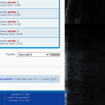
joittaja
azhrak
 Joulu 2024, 14:58
joittaja
azhrak
 Joulu 2024, 19:00
joittaja
azhrak
 Joulu 2024, 22:49
joittaja
azhrak
 Marras 2024, 16:39
joittaja
azhrak
 Marras 2024, 12:02
Hyppää:
ta evästeet
• Kaikki ajat ovat UTC + 2 tuntia [
DST
]
starcraft2.fi © 2026
yllapito [ät] starcraft2.fi
Päivitetty 22.12.2020