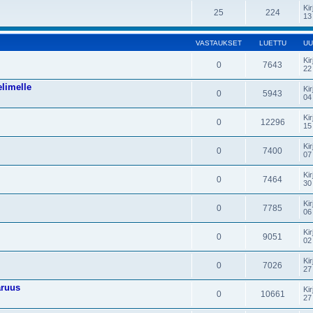
Kir
25
224
13
VASTAUKSET
LUETTU
UU
Kir
0
7643
22
elimelle
Kir
0
5943
04
Kir
0
12296
15
Kir
0
7400
07
Kir
0
7464
30
Kir
0
7785
06
Kir
0
9051
02
Kir
0
7026
27
aruus
Kir
0
10661
27