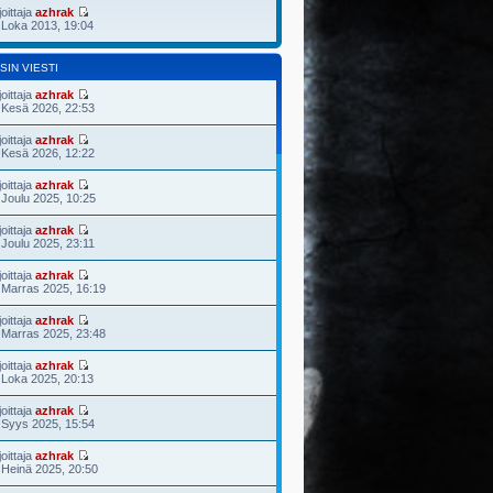
joittaja
azhrak
 Loka 2013, 19:04
SIN VIESTI
joittaja
azhrak
 Kesä 2026, 22:53
joittaja
azhrak
 Kesä 2026, 12:22
joittaja
azhrak
 Joulu 2025, 10:25
joittaja
azhrak
 Joulu 2025, 23:11
joittaja
azhrak
 Marras 2025, 16:19
joittaja
azhrak
 Marras 2025, 23:48
joittaja
azhrak
 Loka 2025, 20:13
joittaja
azhrak
 Syys 2025, 15:54
joittaja
azhrak
 Heinä 2025, 20:50