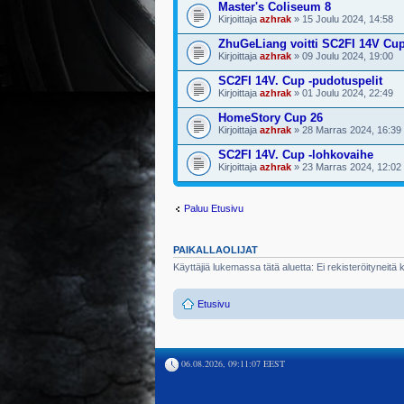
Master's Coliseum 8
Kirjoittaja
azhrak
» 15 Joulu 2024, 14:58
ZhuGeLiang voitti SC2FI 14V Cu
Kirjoittaja
azhrak
» 09 Joulu 2024, 19:00
SC2FI 14V. Cup -pudotuspelit
Kirjoittaja
azhrak
» 01 Joulu 2024, 22:49
HomeStory Cup 26
Kirjoittaja
azhrak
» 28 Marras 2024, 16:39
SC2FI 14V. Cup -lohkovaihe
Kirjoittaja
azhrak
» 23 Marras 2024, 12:02
Paluu Etusivu
PAIKALLAOLIJAT
Käyttäjiä lukemassa tätä aluetta: Ei rekisteröityneitä kä
Etusivu
06.08.2026, 09:11:07 EEST