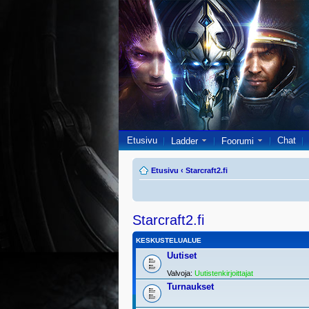
Etusivu
Chat
Ladder
Foorumi
Etusivu
‹
Starcraft2.fi
Starcraft2.fi
KESKUSTELUALUE
Uutiset
Valvoja:
Uutistenkirjoittajat
Turnaukset