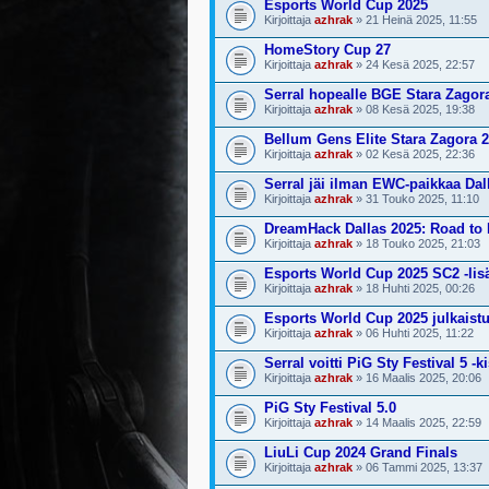
Esports World Cup 2025
Kirjoittaja
azhrak
» 21 Heinä 2025, 11:55
HomeStory Cup 27
Kirjoittaja
azhrak
» 24 Kesä 2025, 22:57
Serral hopealle BGE Stara Zagor
Kirjoittaja
azhrak
» 08 Kesä 2025, 19:38
Bellum Gens Elite Stara Zagora 
Kirjoittaja
azhrak
» 02 Kesä 2025, 22:36
Serral jäi ilman EWC-paikkaa Dal
Kirjoittaja
azhrak
» 31 Touko 2025, 11:10
DreamHack Dallas 2025: Road t
Kirjoittaja
azhrak
» 18 Touko 2025, 21:03
Esports World Cup 2025 SC2 -lisät
Kirjoittaja
azhrak
» 18 Huhti 2025, 00:26
Esports World Cup 2025 julkaistu
Kirjoittaja
azhrak
» 06 Huhti 2025, 11:22
Serral voitti PiG Sty Festival 5 -k
Kirjoittaja
azhrak
» 16 Maalis 2025, 20:06
PiG Sty Festival 5.0
Kirjoittaja
azhrak
» 14 Maalis 2025, 22:59
LiuLi Cup 2024 Grand Finals
Kirjoittaja
azhrak
» 06 Tammi 2025, 13:37