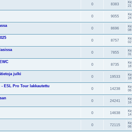
Kir
0
8383
21
Kir
0
9055
24
assa
Kir
0
8696
08
2025
Kir
0
8757
02
lasissa
Kir
0
7855
31
o EWC
Kir
0
8735
18
ietoja julki
Kir
0
19533
18
 - ESL Pro Tour lakkautettu
Kir
0
14238
06
isan
Kir
0
24241
16
Kir
0
14638
14
Kir
0
72115
06