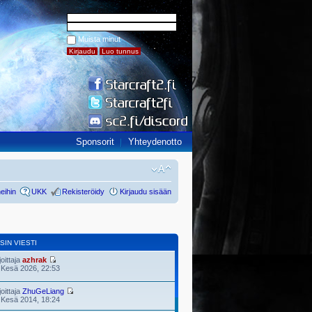
Muista minut
Sponsorit
Yhteydenotto
eihin
UKK
Rekisteröidy
Kirjaudu sisään
SIN VIESTI
joittaja
azhrak
 Kesä 2026, 22:53
joittaja
ZhuGeLiang
 Kesä 2014, 18:24