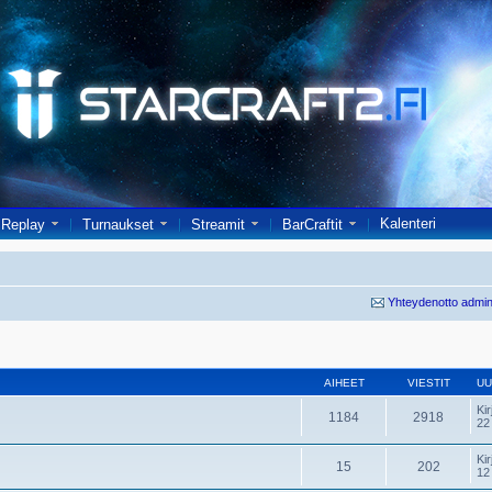
Kalenteri
Replay
Turnaukset
Streamit
BarCraftit
Yhteydenotto admin
AIHEET
VIESTIT
UU
Kir
1184
2918
22
Kir
15
202
12