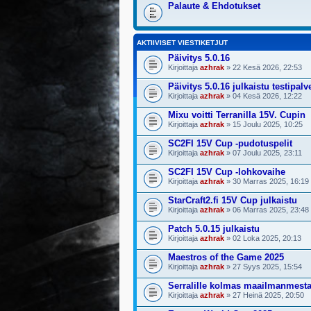
Palaute & Ehdotukset
AKTIIVISET VIESTIKETJUT
Päivitys 5.0.16
Kirjoittaja
azhrak
» 22 Kesä 2026, 22:53
Päivitys 5.0.16 julkaistu testipalv
Kirjoittaja
azhrak
» 04 Kesä 2026, 12:22
Mixu voitti Terranilla 15V. Cupin
Kirjoittaja
azhrak
» 15 Joulu 2025, 10:25
SC2FI 15V Cup -pudotuspelit
Kirjoittaja
azhrak
» 07 Joulu 2025, 23:11
SC2FI 15V Cup -lohkovaihe
Kirjoittaja
azhrak
» 30 Marras 2025, 16:19
StarCraft2.fi 15V Cup julkaistu
Kirjoittaja
azhrak
» 06 Marras 2025, 23:48
Patch 5.0.15 julkaistu
Kirjoittaja
azhrak
» 02 Loka 2025, 20:13
Maestros of the Game 2025
Kirjoittaja
azhrak
» 27 Syys 2025, 15:54
Serralille kolmas maailmanmest
Kirjoittaja
azhrak
» 27 Heinä 2025, 20:50