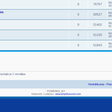
Kir
0
76767
15
pin
Kir
0
50527
09
Kir
0
51402
01
Kir
0
51335
28
Kir
0
51943
23
yttäjiä ja 2 vierailijaa
Henkilökunta
•
Pois
POWERED_BY
Käännös, Lurttinen,
www.phpbbsuomi.com