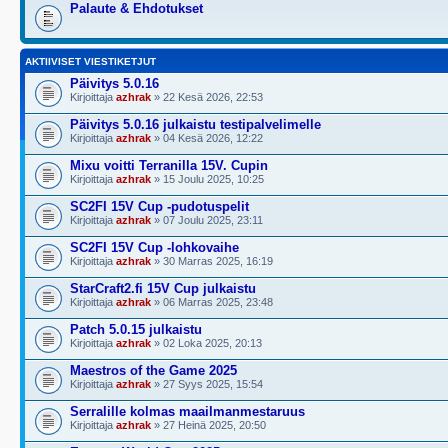
Palaute & Ehdotukset
AKTIIVISET VIESTIKETJUT
Päivitys 5.0.16
Kirjoittaja
azhrak
» 22 Kesä 2026, 22:53
Päivitys 5.0.16 julkaistu testipalvelimelle
Kirjoittaja
azhrak
» 04 Kesä 2026, 12:22
Mixu voitti Terranilla 15V. Cupin
Kirjoittaja
azhrak
» 15 Joulu 2025, 10:25
SC2FI 15V Cup -pudotuspelit
Kirjoittaja
azhrak
» 07 Joulu 2025, 23:11
SC2FI 15V Cup -lohkovaihe
Kirjoittaja
azhrak
» 30 Marras 2025, 16:19
StarCraft2.fi 15V Cup julkaistu
Kirjoittaja
azhrak
» 06 Marras 2025, 23:48
Patch 5.0.15 julkaistu
Kirjoittaja
azhrak
» 02 Loka 2025, 20:13
Maestros of the Game 2025
Kirjoittaja
azhrak
» 27 Syys 2025, 15:54
Serralille kolmas maailmanmestaruus
Kirjoittaja
azhrak
» 27 Heinä 2025, 20:50