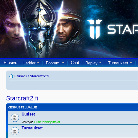
Etusivu
Chat
Ladder
Foorumi
Replay
Turnaukset
Etusivu
‹
Starcraft2.fi
Starcraft2.fi
KESKUSTELUALUE
Uutiset
Valvoja:
Uutistenkirjoittajat
Turnaukset