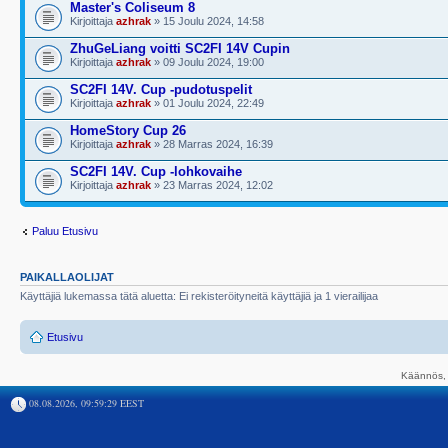
Master's Coliseum 8
Kirjoittaja
azhrak
» 15 Joulu 2024, 14:58
ZhuGeLiang voitti SC2FI 14V Cupin
Kirjoittaja
azhrak
» 09 Joulu 2024, 19:00
SC2FI 14V. Cup -pudotuspelit
Kirjoittaja
azhrak
» 01 Joulu 2024, 22:49
HomeStory Cup 26
Kirjoittaja
azhrak
» 28 Marras 2024, 16:39
SC2FI 14V. Cup -lohkovaihe
Kirjoittaja
azhrak
» 23 Marras 2024, 12:02
Paluu Etusivu
PAIKALLAOLIJAT
Käyttäjiä lukemassa tätä aluetta: Ei rekisteröityneitä käyttäjiä ja 1 vierailijaa
Etusivu
Käännös, 
08.08.2026, 09:59:29 EEST