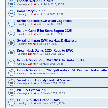
Esports World Cup 2025
Kirjoittaja
azhrak
» 21 Heinä 2025, 11:55
HomeStory Cup 27
Kirjoittaja
azhrak
» 24 Kesä 2025, 22:57
Serral hopealle BGE Stara Zagorassa
Kirjoittaja
azhrak
» 08 Kesä 2025, 19:38
Bellum Gens Elite Stara Zagora 2025
Kirjoittaja
azhrak
» 02 Kesä 2025, 22:36
Serral jäi ilman EWC-paikkaa Dallasissa
Kirjoittaja
azhrak
» 31 Touko 2025, 11:10
DreamHack Dallas 2025: Road to EWC
Kirjoittaja
azhrak
» 18 Touko 2025, 21:03
Esports World Cup 2025 SC2 -lisätietoja julki
Kirjoittaja
azhrak
» 18 Huhti 2025, 00:26
Esports World Cup 2025 julkaistu - ESL Pro Tour lakkautettu
Kirjoittaja
azhrak
» 06 Huhti 2025, 11:22
Serral voitti PiG Sty Festival 5 -kisan
Kirjoittaja
azhrak
» 16 Maalis 2025, 20:06
PiG Sty Festival 5.0
Kirjoittaja
azhrak
» 14 Maalis 2025, 22:59
LiuLi Cup 2024 Grand Finals
Kirjoittaja
azhrak
» 06 Tammi 2025, 13:37