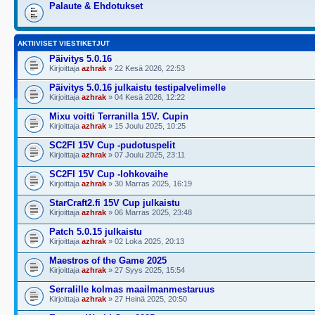
Palaute & Ehdotukset
AKTIIVISET VIESTIKETJUT
Päivitys 5.0.16
Kirjoittaja
azhrak
» 22 Kesä 2026, 22:53
Päivitys 5.0.16 julkaistu testipalvelimelle
Kirjoittaja
azhrak
» 04 Kesä 2026, 12:22
Mixu voitti Terranilla 15V. Cupin
Kirjoittaja
azhrak
» 15 Joulu 2025, 10:25
SC2FI 15V Cup -pudotuspelit
Kirjoittaja
azhrak
» 07 Joulu 2025, 23:11
SC2FI 15V Cup -lohkovaihe
Kirjoittaja
azhrak
» 30 Marras 2025, 16:19
StarCraft2.fi 15V Cup julkaistu
Kirjoittaja
azhrak
» 06 Marras 2025, 23:48
Patch 5.0.15 julkaistu
Kirjoittaja
azhrak
» 02 Loka 2025, 20:13
Maestros of the Game 2025
Kirjoittaja
azhrak
» 27 Syys 2025, 15:54
Serralille kolmas maailmanmestaruus
Kirjoittaja
azhrak
» 27 Heinä 2025, 20:50