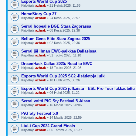
Esports World Cup 2025
Kirjoittaja
azhrak
» 21 Heinä 2025, 11:55
HomeStory Cup 27
Kirjoittaja
azhrak
» 24 Kesä 2025, 22:57
Serral hopealle BGE Stara Zagorassa
Kirjoittaja
azhrak
» 08 Kesä 2025, 19:38
Bellum Gens Elite Stara Zagora 2025
Kirjoittaja
azhrak
» 02 Kesä 2025, 22:36
Serral jäi ilman EWC-paikkaa Dallasissa
Kirjoittaja
azhrak
» 31 Touko 2025, 11:10
DreamHack Dallas 2025: Road to EWC
Kirjoittaja
azhrak
» 18 Touko 2025, 21:03
Esports World Cup 2025 SC2 -lisätietoja julki
Kirjoittaja
azhrak
» 18 Huhti 2025, 00:26
Esports World Cup 2025 julkaistu - ESL Pro Tour lakkautettu
Kirjoittaja
azhrak
» 06 Huhti 2025, 11:22
Serral voitti PiG Sty Festival 5 -kisan
Kirjoittaja
azhrak
» 16 Maalis 2025, 20:06
PiG Sty Festival 5.0
Kirjoittaja
azhrak
» 14 Maalis 2025, 22:59
LiuLi Cup 2024 Grand Finals
Kirjoittaja
azhrak
» 06 Tammi 2025, 13:37