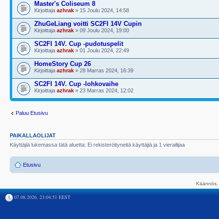
Master's Coliseum 8
Kirjoittaja
azhrak
» 15 Joulu 2024, 14:58
ZhuGeLiang voitti SC2FI 14V Cupin
Kirjoittaja
azhrak
» 09 Joulu 2024, 19:00
SC2FI 14V. Cup -pudotuspelit
Kirjoittaja
azhrak
» 01 Joulu 2024, 22:49
HomeStory Cup 26
Kirjoittaja
azhrak
» 28 Marras 2024, 16:39
SC2FI 14V. Cup -lohkovaihe
Kirjoittaja
azhrak
» 23 Marras 2024, 12:02
Paluu Etusivu
PAIKALLAOLIJAT
Käyttäjiä lukemassa tätä aluetta: Ei rekisteröityneitä käyttäjiä ja 1 vierailijaa
Etusivu
Käännös, 
07.08.2026, 23:04:51 EEST