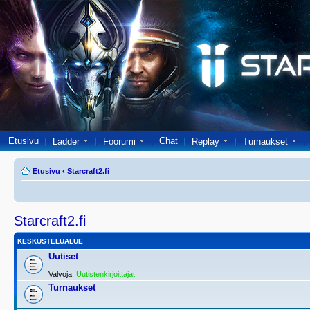
Etusivu
Chat
Ladder
Foorumi
Replay
Turnaukset
Etusivu
‹
Starcraft2.fi
Starcraft2.fi
KESKUSTELUALUE
Uutiset
Valvoja:
Uutistenkirjoittajat
Turnaukset