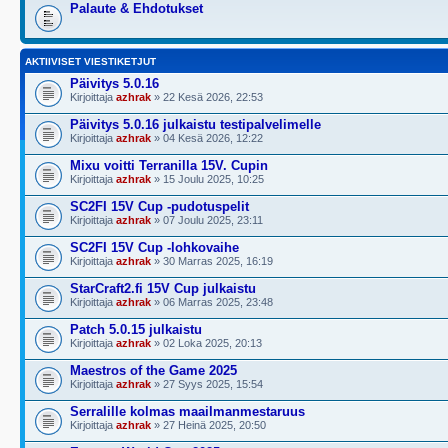
Palaute & Ehdotukset
AKTIIVISET VIESTIKETJUT
Päivitys 5.0.16
Kirjoittaja
azhrak
» 22 Kesä 2026, 22:53
Päivitys 5.0.16 julkaistu testipalvelimelle
Kirjoittaja
azhrak
» 04 Kesä 2026, 12:22
Mixu voitti Terranilla 15V. Cupin
Kirjoittaja
azhrak
» 15 Joulu 2025, 10:25
SC2FI 15V Cup -pudotuspelit
Kirjoittaja
azhrak
» 07 Joulu 2025, 23:11
SC2FI 15V Cup -lohkovaihe
Kirjoittaja
azhrak
» 30 Marras 2025, 16:19
StarCraft2.fi 15V Cup julkaistu
Kirjoittaja
azhrak
» 06 Marras 2025, 23:48
Patch 5.0.15 julkaistu
Kirjoittaja
azhrak
» 02 Loka 2025, 20:13
Maestros of the Game 2025
Kirjoittaja
azhrak
» 27 Syys 2025, 15:54
Serralille kolmas maailmanmestaruus
Kirjoittaja
azhrak
» 27 Heinä 2025, 20:50