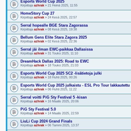
Esports World Cup 2025
Kirjoittaja
azhrak
» 21 Heinä 2025, 11:55
HomeStory Cup 27
Kirjoittaja
azhrak
» 24 Kesä 2025, 22:57
Serral hopealle BGE Stara Zagorassa
Kirjoittaja
azhrak
» 08 Kesä 2025, 19:38
Bellum Gens Elite Stara Zagora 2025
Kirjoittaja
azhrak
» 02 Kesä 2025, 22:36
Serral jäi ilman EWC-paikkaa Dallasissa
Kirjoittaja
azhrak
» 31 Touko 2025, 11:10
DreamHack Dallas 2025: Road to EWC
Kirjoittaja
azhrak
» 18 Touko 2025, 21:03
Esports World Cup 2025 SC2 -lisätietoja julki
Kirjoittaja
azhrak
» 18 Huhti 2025, 00:26
Esports World Cup 2025 julkaistu - ESL Pro Tour lakkautettu
Kirjoittaja
azhrak
» 06 Huhti 2025, 11:22
Serral voitti PiG Sty Festival 5 -kisan
Kirjoittaja
azhrak
» 16 Maalis 2025, 20:06
PiG Sty Festival 5.0
Kirjoittaja
azhrak
» 14 Maalis 2025, 22:59
LiuLi Cup 2024 Grand Finals
Kirjoittaja
azhrak
» 06 Tammi 2025, 13:37