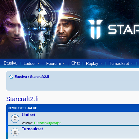
Etusivu
Chat
Ladder
Foorumi
Replay
Turnaukset
Etusivu
‹
Starcraft2.fi
Starcraft2.fi
KESKUSTELUALUE
Uutiset
Valvoja:
Uutistenkirjoittajat
Turnaukset