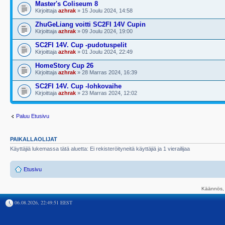
Master's Coliseum 8
Kirjoittaja
azhrak
» 15 Joulu 2024, 14:58
ZhuGeLiang voitti SC2FI 14V Cupin
Kirjoittaja
azhrak
» 09 Joulu 2024, 19:00
SC2FI 14V. Cup -pudotuspelit
Kirjoittaja
azhrak
» 01 Joulu 2024, 22:49
HomeStory Cup 26
Kirjoittaja
azhrak
» 28 Marras 2024, 16:39
SC2FI 14V. Cup -lohkovaihe
Kirjoittaja
azhrak
» 23 Marras 2024, 12:02
Paluu Etusivu
PAIKALLAOLIJAT
Käyttäjiä lukemassa tätä aluetta: Ei rekisteröityneitä käyttäjiä ja 1 vierailijaa
Etusivu
Käännös, 
06.08.2026, 22:49:51 EEST