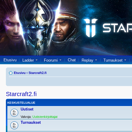
Etusivu
Chat
Ladder
Foorumi
Replay
Turnaukset
Etusivu
‹
Starcraft2.fi
Starcraft2.fi
KESKUSTELUALUE
Uutiset
Valvoja:
Uutistenkirjoittajat
Turnaukset