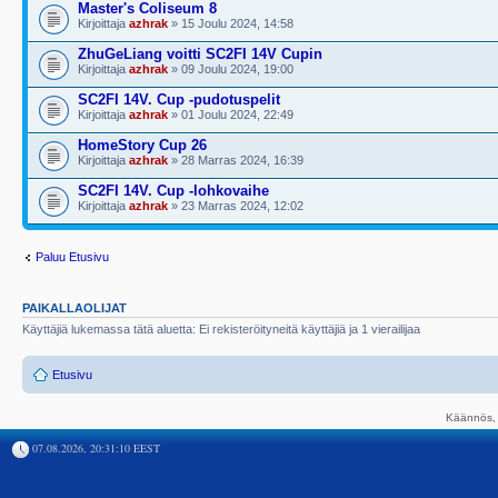
Master's Coliseum 8
Kirjoittaja
azhrak
» 15 Joulu 2024, 14:58
ZhuGeLiang voitti SC2FI 14V Cupin
Kirjoittaja
azhrak
» 09 Joulu 2024, 19:00
SC2FI 14V. Cup -pudotuspelit
Kirjoittaja
azhrak
» 01 Joulu 2024, 22:49
HomeStory Cup 26
Kirjoittaja
azhrak
» 28 Marras 2024, 16:39
SC2FI 14V. Cup -lohkovaihe
Kirjoittaja
azhrak
» 23 Marras 2024, 12:02
Paluu Etusivu
PAIKALLAOLIJAT
Käyttäjiä lukemassa tätä aluetta: Ei rekisteröityneitä käyttäjiä ja 1 vierailijaa
Etusivu
Käännös, 
07.08.2026, 20:31:10 EEST