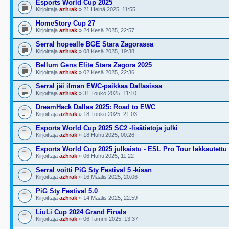
Esports World Cup 2025
Kirjoittaja
azhrak
» 21 Heinä 2025, 11:55
HomeStory Cup 27
Kirjoittaja
azhrak
» 24 Kesä 2025, 22:57
Serral hopealle BGE Stara Zagorassa
Kirjoittaja
azhrak
» 08 Kesä 2025, 19:38
Bellum Gens Elite Stara Zagora 2025
Kirjoittaja
azhrak
» 02 Kesä 2025, 22:36
Serral jäi ilman EWC-paikkaa Dallasissa
Kirjoittaja
azhrak
» 31 Touko 2025, 11:10
DreamHack Dallas 2025: Road to EWC
Kirjoittaja
azhrak
» 18 Touko 2025, 21:03
Esports World Cup 2025 SC2 -lisätietoja julki
Kirjoittaja
azhrak
» 18 Huhti 2025, 00:26
Esports World Cup 2025 julkaistu - ESL Pro Tour lakkautettu
Kirjoittaja
azhrak
» 06 Huhti 2025, 11:22
Serral voitti PiG Sty Festival 5 -kisan
Kirjoittaja
azhrak
» 16 Maalis 2025, 20:06
PiG Sty Festival 5.0
Kirjoittaja
azhrak
» 14 Maalis 2025, 22:59
LiuLi Cup 2024 Grand Finals
Kirjoittaja
azhrak
» 06 Tammi 2025, 13:37