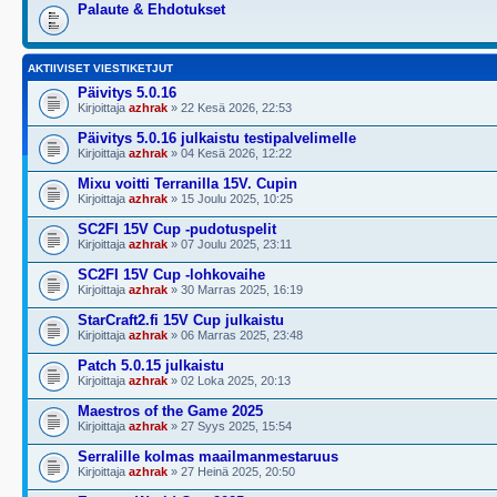
Palaute & Ehdotukset
AKTIIVISET VIESTIKETJUT
Päivitys 5.0.16
Kirjoittaja
azhrak
» 22 Kesä 2026, 22:53
Päivitys 5.0.16 julkaistu testipalvelimelle
Kirjoittaja
azhrak
» 04 Kesä 2026, 12:22
Mixu voitti Terranilla 15V. Cupin
Kirjoittaja
azhrak
» 15 Joulu 2025, 10:25
SC2FI 15V Cup -pudotuspelit
Kirjoittaja
azhrak
» 07 Joulu 2025, 23:11
SC2FI 15V Cup -lohkovaihe
Kirjoittaja
azhrak
» 30 Marras 2025, 16:19
StarCraft2.fi 15V Cup julkaistu
Kirjoittaja
azhrak
» 06 Marras 2025, 23:48
Patch 5.0.15 julkaistu
Kirjoittaja
azhrak
» 02 Loka 2025, 20:13
Maestros of the Game 2025
Kirjoittaja
azhrak
» 27 Syys 2025, 15:54
Serralille kolmas maailmanmestaruus
Kirjoittaja
azhrak
» 27 Heinä 2025, 20:50