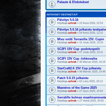
Palaute & Ehdotukset
AKTIIVISET VIESTIKETJUT
Päivitys 5.0.16
Kirjoittaja
azhrak
» 22 Kesä 2026, 22:53
Päivitys 5.0.16 julkaistu testipalv
Kirjoittaja
azhrak
» 04 Kesä 2026, 12:22
Mixu voitti Terranilla 15V. Cupin
Kirjoittaja
azhrak
» 15 Joulu 2025, 10:25
SC2FI 15V Cup -pudotuspelit
Kirjoittaja
azhrak
» 07 Joulu 2025, 23:11
SC2FI 15V Cup -lohkovaihe
Kirjoittaja
azhrak
» 30 Marras 2025, 16:19
StarCraft2.fi 15V Cup julkaistu
Kirjoittaja
azhrak
» 06 Marras 2025, 23:48
Patch 5.0.15 julkaistu
Kirjoittaja
azhrak
» 02 Loka 2025, 20:13
Maestros of the Game 2025
Kirjoittaja
azhrak
» 27 Syys 2025, 15:54
Serralille kolmas maailmanmest
Kirjoittaja
azhrak
» 27 Heinä 2025, 20:50