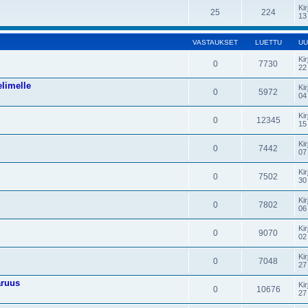
Kir
25
224
13
VASTAUKSET
LUETTU
UU
Kir
0
7730
22
elimelle
Kir
0
5972
04
Kir
0
12345
15
Kir
0
7442
07
Kir
0
7502
30
Kir
0
7802
06
Kir
0
9070
02
Kir
0
7048
27
aruus
Kir
0
10676
27