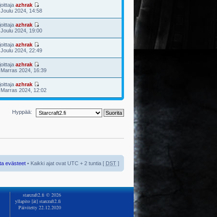
joittaja
azhrak
 Joulu 2024, 14:58
joittaja
azhrak
 Joulu 2024, 19:00
joittaja
azhrak
 Joulu 2024, 22:49
joittaja
azhrak
 Marras 2024, 16:39
joittaja
azhrak
 Marras 2024, 12:02
Hyppää:
ta evästeet
• Kaikki ajat ovat UTC + 2 tuntia [
DST
]
starcraft2.fi © 2026
yllapito [ät] starcraft2.fi
Päivitetty 22.12.2020