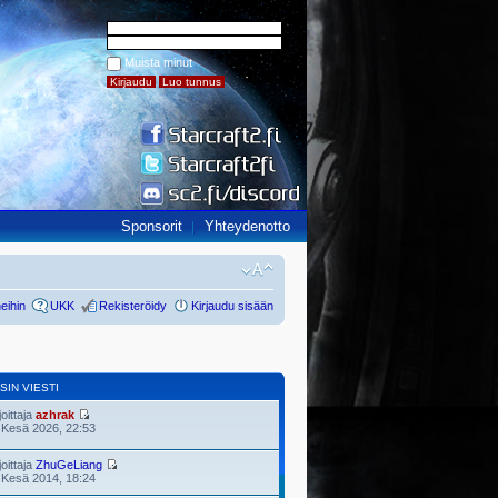
Muista minut
Sponsorit
Yhteydenotto
eihin
UKK
Rekisteröidy
Kirjaudu sisään
SIN VIESTI
joittaja
azhrak
 Kesä 2026, 22:53
joittaja
ZhuGeLiang
 Kesä 2014, 18:24