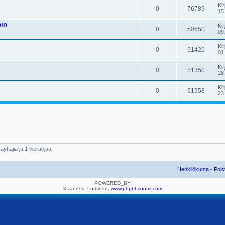
Kir
0
76789
15
pin
Kir
0
50550
09
Kir
0
51426
01
Kir
0
51350
28
Kir
0
51958
23
yttäjiä ja 1 vierailijaa
Henkilökunta
•
Pois
POWERED_BY
Käännös, Lurttinen,
www.phpbbsuomi.com