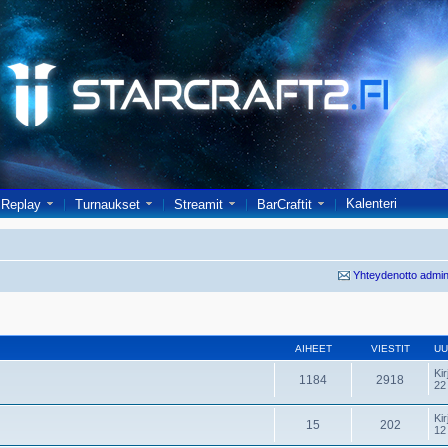
Kalenteri
Replay
Turnaukset
Streamit
BarCraftit
Yhteydenotto admin
AIHEET
VIESTIT
UU
Kir
1184
2918
22
Kir
15
202
12