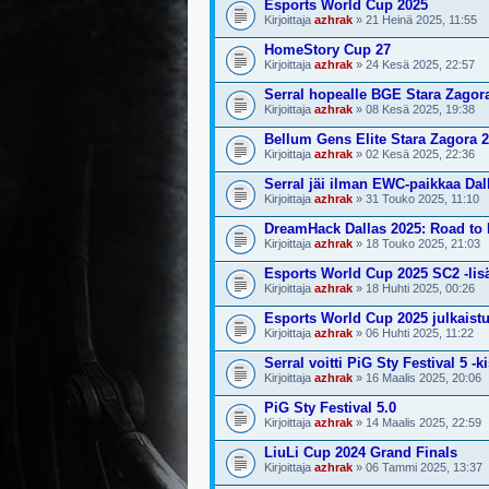
Esports World Cup 2025
Kirjoittaja
azhrak
» 21 Heinä 2025, 11:55
HomeStory Cup 27
Kirjoittaja
azhrak
» 24 Kesä 2025, 22:57
Serral hopealle BGE Stara Zagor
Kirjoittaja
azhrak
» 08 Kesä 2025, 19:38
Bellum Gens Elite Stara Zagora 
Kirjoittaja
azhrak
» 02 Kesä 2025, 22:36
Serral jäi ilman EWC-paikkaa Dal
Kirjoittaja
azhrak
» 31 Touko 2025, 11:10
DreamHack Dallas 2025: Road t
Kirjoittaja
azhrak
» 18 Touko 2025, 21:03
Esports World Cup 2025 SC2 -lisät
Kirjoittaja
azhrak
» 18 Huhti 2025, 00:26
Esports World Cup 2025 julkaistu
Kirjoittaja
azhrak
» 06 Huhti 2025, 11:22
Serral voitti PiG Sty Festival 5 -k
Kirjoittaja
azhrak
» 16 Maalis 2025, 20:06
PiG Sty Festival 5.0
Kirjoittaja
azhrak
» 14 Maalis 2025, 22:59
LiuLi Cup 2024 Grand Finals
Kirjoittaja
azhrak
» 06 Tammi 2025, 13:37