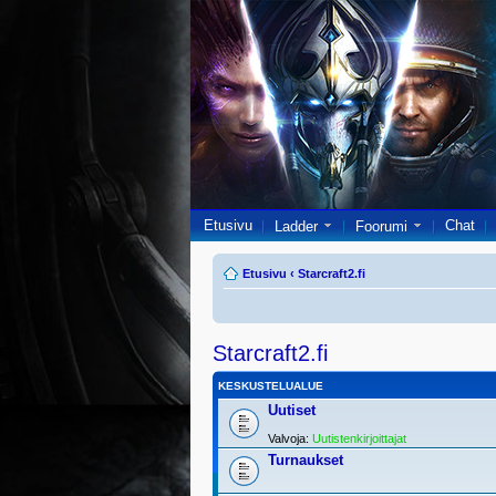
Etusivu
Chat
Ladder
Foorumi
Etusivu
‹
Starcraft2.fi
Starcraft2.fi
KESKUSTELUALUE
Uutiset
Valvoja:
Uutistenkirjoittajat
Turnaukset