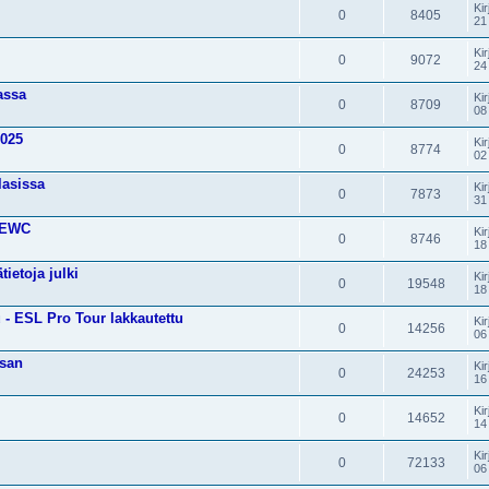
Kir
0
8405
21
Kir
0
9072
24
assa
Kir
0
8709
08
2025
Kir
0
8774
02
lasissa
Kir
0
7873
31
o EWC
Kir
0
8746
18
ietoja julki
Kir
0
19548
18
 - ESL Pro Tour lakkautettu
Kir
0
14256
06
isan
Kir
0
24253
16
Kir
0
14652
14
Kir
0
72133
06