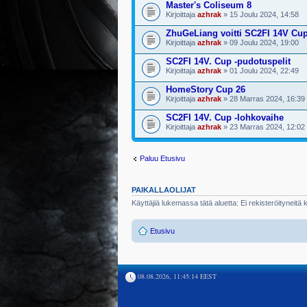
Master's Coliseum 8
Kirjoittaja
azhrak
» 15 Joulu 2024, 14:58
ZhuGeLiang voitti SC2FI 14V Cu
Kirjoittaja
azhrak
» 09 Joulu 2024, 19:00
SC2FI 14V. Cup -pudotuspelit
Kirjoittaja
azhrak
» 01 Joulu 2024, 22:49
HomeStory Cup 26
Kirjoittaja
azhrak
» 28 Marras 2024, 16:39
SC2FI 14V. Cup -lohkovaihe
Kirjoittaja
azhrak
» 23 Marras 2024, 12:02
Paluu Etusivu
PAIKALLAOLIJAT
Käyttäjiä lukemassa tätä aluetta: Ei rekisteröityneitä kä
Etusivu
08.08.2026, 11:45:14 EEST