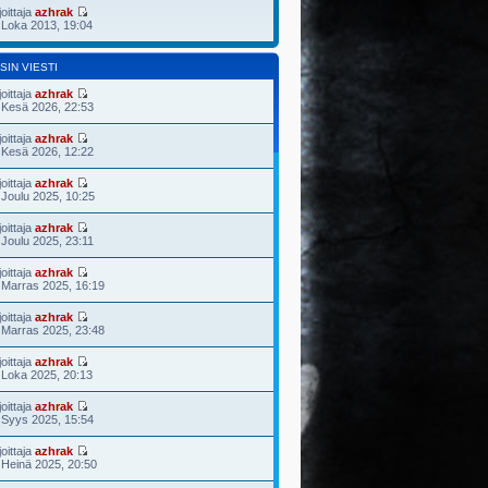
joittaja
azhrak
 Loka 2013, 19:04
SIN VIESTI
joittaja
azhrak
 Kesä 2026, 22:53
joittaja
azhrak
 Kesä 2026, 12:22
joittaja
azhrak
 Joulu 2025, 10:25
joittaja
azhrak
 Joulu 2025, 23:11
joittaja
azhrak
 Marras 2025, 16:19
joittaja
azhrak
 Marras 2025, 23:48
joittaja
azhrak
 Loka 2025, 20:13
joittaja
azhrak
 Syys 2025, 15:54
joittaja
azhrak
 Heinä 2025, 20:50