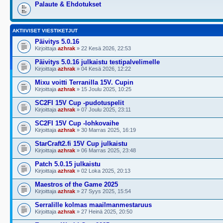
Palaute & Ehdotukset
AKTIIVISET VIESTIKETJUT
Päivitys 5.0.16
Kirjoittaja
azhrak
» 22 Kesä 2026, 22:53
Päivitys 5.0.16 julkaistu testipalvelimelle
Kirjoittaja
azhrak
» 04 Kesä 2026, 12:22
Mixu voitti Terranilla 15V. Cupin
Kirjoittaja
azhrak
» 15 Joulu 2025, 10:25
SC2FI 15V Cup -pudotuspelit
Kirjoittaja
azhrak
» 07 Joulu 2025, 23:11
SC2FI 15V Cup -lohkovaihe
Kirjoittaja
azhrak
» 30 Marras 2025, 16:19
StarCraft2.fi 15V Cup julkaistu
Kirjoittaja
azhrak
» 06 Marras 2025, 23:48
Patch 5.0.15 julkaistu
Kirjoittaja
azhrak
» 02 Loka 2025, 20:13
Maestros of the Game 2025
Kirjoittaja
azhrak
» 27 Syys 2025, 15:54
Serralille kolmas maailmanmestaruus
Kirjoittaja
azhrak
» 27 Heinä 2025, 20:50