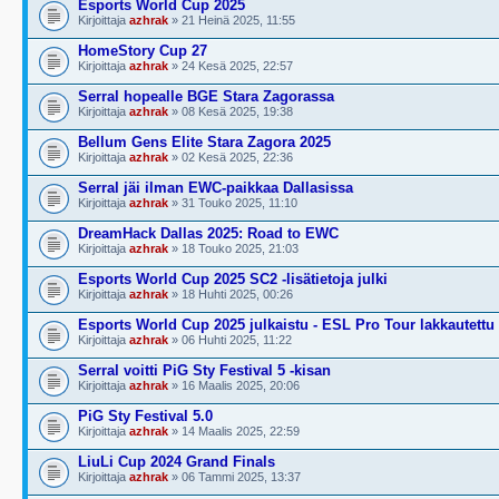
Esports World Cup 2025
Kirjoittaja
azhrak
» 21 Heinä 2025, 11:55
HomeStory Cup 27
Kirjoittaja
azhrak
» 24 Kesä 2025, 22:57
Serral hopealle BGE Stara Zagorassa
Kirjoittaja
azhrak
» 08 Kesä 2025, 19:38
Bellum Gens Elite Stara Zagora 2025
Kirjoittaja
azhrak
» 02 Kesä 2025, 22:36
Serral jäi ilman EWC-paikkaa Dallasissa
Kirjoittaja
azhrak
» 31 Touko 2025, 11:10
DreamHack Dallas 2025: Road to EWC
Kirjoittaja
azhrak
» 18 Touko 2025, 21:03
Esports World Cup 2025 SC2 -lisätietoja julki
Kirjoittaja
azhrak
» 18 Huhti 2025, 00:26
Esports World Cup 2025 julkaistu - ESL Pro Tour lakkautettu
Kirjoittaja
azhrak
» 06 Huhti 2025, 11:22
Serral voitti PiG Sty Festival 5 -kisan
Kirjoittaja
azhrak
» 16 Maalis 2025, 20:06
PiG Sty Festival 5.0
Kirjoittaja
azhrak
» 14 Maalis 2025, 22:59
LiuLi Cup 2024 Grand Finals
Kirjoittaja
azhrak
» 06 Tammi 2025, 13:37