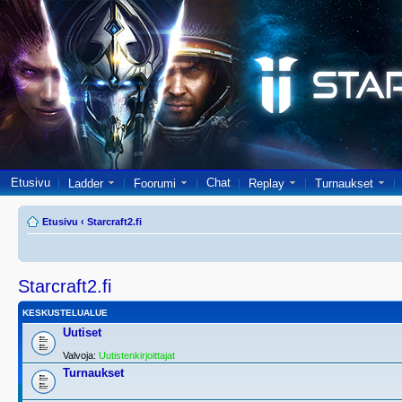
Etusivu
Chat
Ladder
Foorumi
Replay
Turnaukset
Etusivu
‹
Starcraft2.fi
Starcraft2.fi
KESKUSTELUALUE
Uutiset
Valvoja:
Uutistenkirjoittajat
Turnaukset