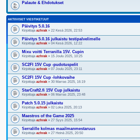
Palaute & Ehdotukset
AKTIIVISET VIESTIKETJUT
Päivitys 5.0.16
Kirjoittaja
azhrak
» 22 Kesä 2026, 22:53
Päivitys 5.0.16 julkaistu testipalvelimelle
Kirjoittaja
azhrak
» 04 Kesä 2026, 12:22
Mixu voitti Terranilla 15V. Cupin
Kirjoittaja
azhrak
» 15 Joulu 2025, 10:25
SC2FI 15V Cup -pudotuspelit
Kirjoittaja
azhrak
» 07 Joulu 2025, 23:11
SC2FI 15V Cup -lohkovaihe
Kirjoittaja
azhrak
» 30 Marras 2025, 16:19
StarCraft2.fi 15V Cup julkaistu
Kirjoittaja
azhrak
» 06 Marras 2025, 23:48
Patch 5.0.15 julkaistu
Kirjoittaja
azhrak
» 02 Loka 2025, 20:13
Maestros of the Game 2025
Kirjoittaja
azhrak
» 27 Syys 2025, 15:54
Serralille kolmas maailmanmestaruus
Kirjoittaja
azhrak
» 27 Heinä 2025, 20:50