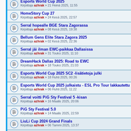
Esports World Cup 2025
Kirjoittaja
azhrak
» 21 Heinä 2025, 11:55
HomeStory Cup 27
Kirjoittaja
azhrak
» 24 Kesä 2025, 22:57
Serral hopealle BGE Stara Zagorassa
Kirjoittaja
azhrak
» 08 Kesä 2025, 19:38
Bellum Gens Elite Stara Zagora 2025
Kirjoittaja
azhrak
» 02 Kesä 2025, 22:36
Serral jäi ilman EWC-paikkaa Dallasissa
Kirjoittaja
azhrak
» 31 Touko 2025, 11:10
DreamHack Dallas 2025: Road to EWC
Kirjoittaja
azhrak
» 18 Touko 2025, 21:03
Esports World Cup 2025 SC2 -lisätietoja julki
Kirjoittaja
azhrak
» 18 Huhti 2025, 00:26
Esports World Cup 2025 julkaistu - ESL Pro Tour lakkautettu
Kirjoittaja
azhrak
» 06 Huhti 2025, 11:22
Serral voitti PiG Sty Festival 5 -kisan
Kirjoittaja
azhrak
» 16 Maalis 2025, 20:06
PiG Sty Festival 5.0
Kirjoittaja
azhrak
» 14 Maalis 2025, 22:59
LiuLi Cup 2024 Grand Finals
Kirjoittaja
azhrak
» 06 Tammi 2025, 13:37