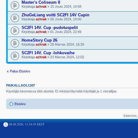
Master's Coliseum 8
Kirjoittaja
azhrak
» 15 Joulu 2024, 14:58
ZhuGeLiang voitti SC2FI 14V Cupin
Kirjoittaja
azhrak
» 09 Joulu 2024, 19:00
SC2FI 14V. Cup -pudotuspelit
Kirjoittaja
azhrak
» 01 Joulu 2024, 22:49
HomeStory Cup 26
Kirjoittaja
azhrak
» 28 Marras 2024, 16:39
SC2FI 14V. Cup -lohkovaihe
Kirjoittaja
azhrak
» 23 Marras 2024, 12:02
Paluu Etusivu
PAIKALLAOLIJAT
Käyttäjiä lukemassa tätä aluetta: Ei rekisteröityneitä käyttäjiä ja 1 vierailijaa
Etusivu
Käännös, 
08.08.2026, 11:54:45 EEST