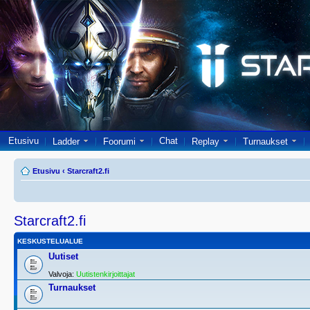
Etusivu
Chat
Ladder
Foorumi
Replay
Turnaukset
Etusivu
‹
Starcraft2.fi
Starcraft2.fi
KESKUSTELUALUE
Uutiset
Valvoja:
Uutistenkirjoittajat
Turnaukset