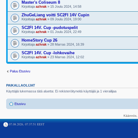
Master's Coliseum 8
Kirjoittaja
azhrak
» 15 Joulu 2024, 14:58
ZhuGeLiang voitti SC2FI 14V Cupin
Kirjoittaja
azhrak
» 09 Joulu 2024, 19:00
SC2FI 14V. Cup -pudotuspelit
Kirjoittaja
azhrak
» 01 Joulu 2024, 22:49
HomeStory Cup 26
Kirjoittaja
azhrak
» 28 Marras 2024, 16:39
SC2FI 14V. Cup -lohkovaihe
Kirjoittaja
azhrak
» 23 Marras 2024, 12:02
Paluu Etusivu
PAIKALLAOLIJAT
Käyttäjiä lukemassa tätä aluetta: Ei rekisteröityneitä käyttäjiä ja 1 vierailijaa
Etusivu
Käännös, 
07.08.2026, 07:37:51 EEST