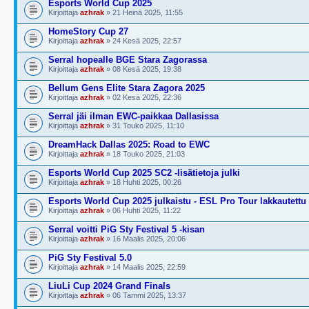
Esports World Cup 2025
Kirjoittaja
azhrak
» 21 Heinä 2025, 11:55
HomeStory Cup 27
Kirjoittaja
azhrak
» 24 Kesä 2025, 22:57
Serral hopealle BGE Stara Zagorassa
Kirjoittaja
azhrak
» 08 Kesä 2025, 19:38
Bellum Gens Elite Stara Zagora 2025
Kirjoittaja
azhrak
» 02 Kesä 2025, 22:36
Serral jäi ilman EWC-paikkaa Dallasissa
Kirjoittaja
azhrak
» 31 Touko 2025, 11:10
DreamHack Dallas 2025: Road to EWC
Kirjoittaja
azhrak
» 18 Touko 2025, 21:03
Esports World Cup 2025 SC2 -lisätietoja julki
Kirjoittaja
azhrak
» 18 Huhti 2025, 00:26
Esports World Cup 2025 julkaistu - ESL Pro Tour lakkautettu
Kirjoittaja
azhrak
» 06 Huhti 2025, 11:22
Serral voitti PiG Sty Festival 5 -kisan
Kirjoittaja
azhrak
» 16 Maalis 2025, 20:06
PiG Sty Festival 5.0
Kirjoittaja
azhrak
» 14 Maalis 2025, 22:59
LiuLi Cup 2024 Grand Finals
Kirjoittaja
azhrak
» 06 Tammi 2025, 13:37