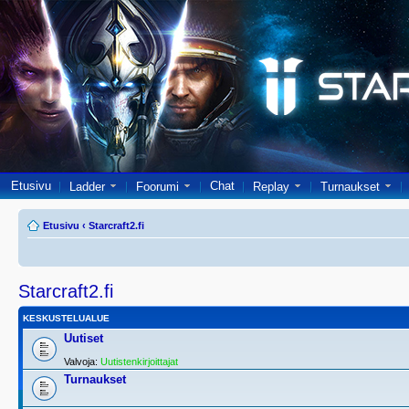
Etusivu
Chat
Ladder
Foorumi
Replay
Turnaukset
Etusivu
‹
Starcraft2.fi
Starcraft2.fi
KESKUSTELUALUE
Uutiset
Valvoja:
Uutistenkirjoittajat
Turnaukset