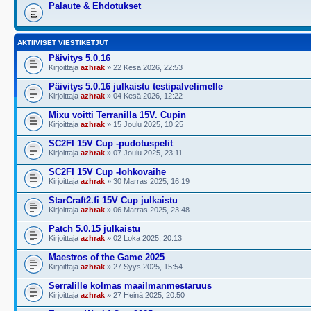
Palaute & Ehdotukset
AKTIIVISET VIESTIKETJUT
Päivitys 5.0.16
Kirjoittaja
azhrak
» 22 Kesä 2026, 22:53
Päivitys 5.0.16 julkaistu testipalvelimelle
Kirjoittaja
azhrak
» 04 Kesä 2026, 12:22
Mixu voitti Terranilla 15V. Cupin
Kirjoittaja
azhrak
» 15 Joulu 2025, 10:25
SC2FI 15V Cup -pudotuspelit
Kirjoittaja
azhrak
» 07 Joulu 2025, 23:11
SC2FI 15V Cup -lohkovaihe
Kirjoittaja
azhrak
» 30 Marras 2025, 16:19
StarCraft2.fi 15V Cup julkaistu
Kirjoittaja
azhrak
» 06 Marras 2025, 23:48
Patch 5.0.15 julkaistu
Kirjoittaja
azhrak
» 02 Loka 2025, 20:13
Maestros of the Game 2025
Kirjoittaja
azhrak
» 27 Syys 2025, 15:54
Serralille kolmas maailmanmestaruus
Kirjoittaja
azhrak
» 27 Heinä 2025, 20:50