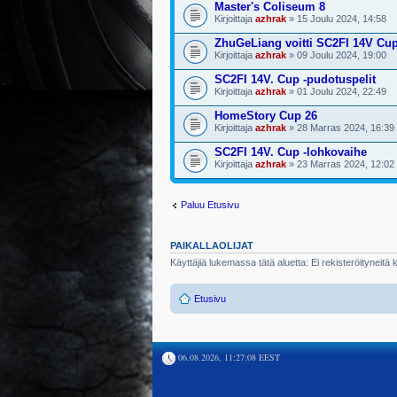
Master's Coliseum 8
Kirjoittaja
azhrak
» 15 Joulu 2024, 14:58
ZhuGeLiang voitti SC2FI 14V Cu
Kirjoittaja
azhrak
» 09 Joulu 2024, 19:00
SC2FI 14V. Cup -pudotuspelit
Kirjoittaja
azhrak
» 01 Joulu 2024, 22:49
HomeStory Cup 26
Kirjoittaja
azhrak
» 28 Marras 2024, 16:39
SC2FI 14V. Cup -lohkovaihe
Kirjoittaja
azhrak
» 23 Marras 2024, 12:02
Paluu Etusivu
PAIKALLAOLIJAT
Käyttäjiä lukemassa tätä aluetta: Ei rekisteröityneitä kä
Etusivu
06.08.2026, 11:27:08 EEST