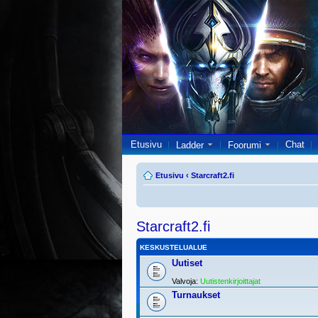
Etusivu
Chat
Ladder
Foorumi
Etusivu
‹
Starcraft2.fi
Starcraft2.fi
KESKUSTELUALUE
Uutiset
Valvoja:
Uutistenkirjoittajat
Turnaukset