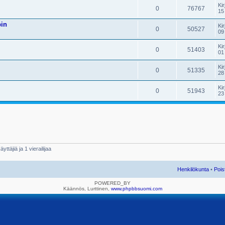
Kir
0
76767
15
pin
Kir
0
50527
09
Kir
0
51403
01
Kir
0
51335
28
Kir
0
51943
23
yttäjiä ja 1 vierailijaa
Henkilökunta
•
Pois
POWERED_BY
Käännös, Lurttinen,
www.phpbbsuomi.com