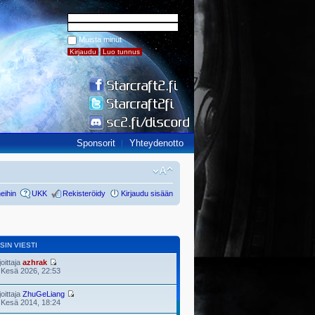
Muista minut
Sponsorit
Yhteydenotto
eihin
UKK
Rekisteröidy
Kirjaudu sisään
SIN VIESTI
joittaja
azhrak
 Kesä 2026, 22:53
joittaja
ZhuGeLiang
 Kesä 2014, 18:24