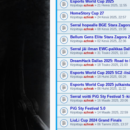
Esports World Cup 2025
Kirjoittaja
azhrak
» 21 Heinä 2025, 11:55
HomeStory Cup 27
Kirjoittaja
azhrak
» 24 Kesä 2025, 22:57
Serral hopealle BGE Stara Zagor
Kirjoittaja
azhrak
» 08 Kesä 2025, 19:38
Bellum Gens Elite Stara Zagora 
Kirjoittaja
azhrak
» 02 Kesä 2025, 22:36
Serral jäi ilman EWC-paikkaa Dal
Kirjoittaja
azhrak
» 31 Touko 2025, 11:10
DreamHack Dallas 2025: Road t
Kirjoittaja
azhrak
» 18 Touko 2025, 21:03
Esports World Cup 2025 SC2 -lisät
Kirjoittaja
azhrak
» 18 Huhti 2025, 00:26
Esports World Cup 2025 julkaistu
Kirjoittaja
azhrak
» 06 Huhti 2025, 11:22
Serral voitti PiG Sty Festival 5 -k
Kirjoittaja
azhrak
» 16 Maalis 2025, 20:06
PiG Sty Festival 5.0
Kirjoittaja
azhrak
» 14 Maalis 2025, 22:59
LiuLi Cup 2024 Grand Finals
Kirjoittaja
azhrak
» 06 Tammi 2025, 13:37