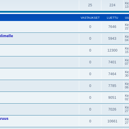
Kir
25
224
13
VASTAUKSET
LUETTU
UU
Kir
0
7646
22
elimelle
Kir
0
5943
04
Kir
0
12300
15
Kir
0
7401
07
Kir
0
7464
30
Kir
0
7785
06
Kir
0
9051
02
Kir
0
7026
27
aruus
Kir
0
10661
27