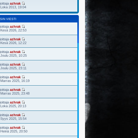
joittaja
azhrak
 Loka 2013, 19:04
SIN VIESTI
joittaja
azhrak
 Kesä 2026, 22:53
joittaja
azhrak
 Kesä 2026, 12:22
joittaja
azhrak
 Joulu 2025, 10:25
joittaja
azhrak
 Joulu 2025, 23:11
joittaja
azhrak
 Marras 2025, 16:19
joittaja
azhrak
 Marras 2025, 23:48
joittaja
azhrak
 Loka 2025, 20:13
joittaja
azhrak
 Syys 2025, 15:54
joittaja
azhrak
 Heinä 2025, 20:50