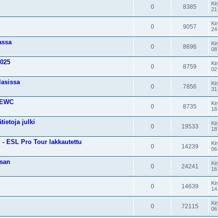
Kir
0
8385
21
Kir
0
9057
24
assa
Kir
0
8696
08
2025
Kir
0
8759
02
lasissa
Kir
0
7856
31
o EWC
Kir
0
8735
18
ietoja julki
Kir
0
19533
18
 - ESL Pro Tour lakkautettu
Kir
0
14239
06
isan
Kir
0
24241
16
Kir
0
14639
14
Kir
0
72115
06