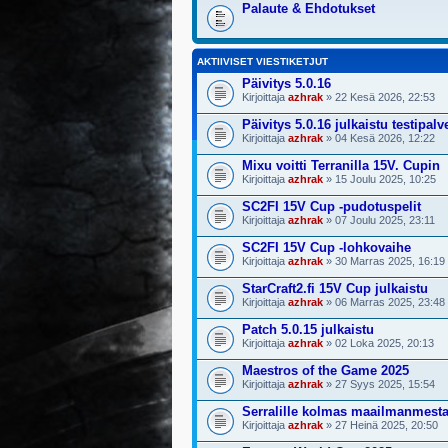
Palaute & Ehdotukset
AKTIIVISET VIESTIKETJUT
Päivitys 5.0.16
Kirjoittaja
azhrak
» 22 Kesä 2026, 22:53
Päivitys 5.0.16 julkaistu testipalv
Kirjoittaja
azhrak
» 04 Kesä 2026, 12:22
Mixu voitti Terranilla 15V. Cupin
Kirjoittaja
azhrak
» 15 Joulu 2025, 10:25
SC2FI 15V Cup -pudotuspelit
Kirjoittaja
azhrak
» 07 Joulu 2025, 23:11
SC2FI 15V Cup -lohkovaihe
Kirjoittaja
azhrak
» 30 Marras 2025, 16:19
StarCraft2.fi 15V Cup julkaistu
Kirjoittaja
azhrak
» 06 Marras 2025, 23:48
Patch 5.0.15 julkaistu
Kirjoittaja
azhrak
» 02 Loka 2025, 20:13
Maestros of the Game 2025
Kirjoittaja
azhrak
» 27 Syys 2025, 15:54
Serralille kolmas maailmanmest
Kirjoittaja
azhrak
» 27 Heinä 2025, 20:50