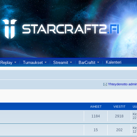
Kalenteri
Replay
Turnaukset
Streamit
BarCraftit
Yhteydenotto admin
AIHEET
VIESTIT
UU
Kir
1184
2918
22
Kir
15
202
12