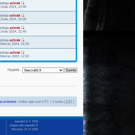
joittaja
azhrak
 Joulu 2024, 14:58
joittaja
azhrak
 Joulu 2024, 19:00
joittaja
azhrak
 Joulu 2024, 22:49
joittaja
azhrak
 Marras 2024, 16:39
joittaja
azhrak
 Marras 2024, 12:02
Hyppää:
ta evästeet
• Kaikki ajat ovat UTC + 2 tuntia [
DST
]
starcraft2.fi © 2026
yllapito [ät] starcraft2.fi
Päivitetty 22.12.2020