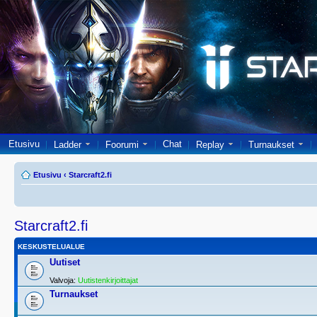
Etusivu
Chat
Ladder
Foorumi
Replay
Turnaukset
Etusivu
‹
Starcraft2.fi
Starcraft2.fi
KESKUSTELUALUE
Uutiset
Valvoja:
Uutistenkirjoittajat
Turnaukset