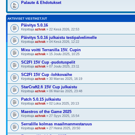
Palaute & Ehdotukset
AKTIIVISET VIESTIKETJUT
Päivitys 5.0.16
Kirjoittaja
azhrak
» 22 Kesä 2026, 22:53
Päivitys 5.0.16 julkaistu testipalvelimelle
Kirjoittaja
azhrak
» 04 Kesä 2026, 12:22
Mixu voitti Terranilla 15V. Cupin
Kirjoittaja
azhrak
» 15 Joulu 2025, 10:25
SC2FI 15V Cup -pudotuspelit
Kirjoittaja
azhrak
» 07 Joulu 2025, 23:11
SC2FI 15V Cup -lohkovaihe
Kirjoittaja
azhrak
» 30 Marras 2025, 16:19
StarCraft2.fi 15V Cup julkaistu
Kirjoittaja
azhrak
» 06 Marras 2025, 23:48
Patch 5.0.15 julkaistu
Kirjoittaja
azhrak
» 02 Loka 2025, 20:13
Maestros of the Game 2025
Kirjoittaja
azhrak
» 27 Syys 2025, 15:54
Serralille kolmas maailmanmestaruus
Kirjoittaja
azhrak
» 27 Heinä 2025, 20:50