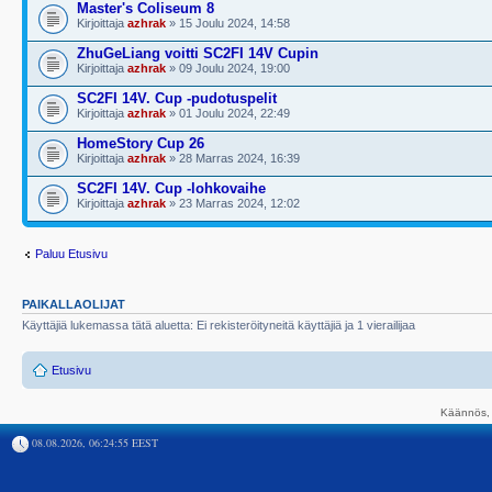
Master's Coliseum 8
Kirjoittaja
azhrak
» 15 Joulu 2024, 14:58
ZhuGeLiang voitti SC2FI 14V Cupin
Kirjoittaja
azhrak
» 09 Joulu 2024, 19:00
SC2FI 14V. Cup -pudotuspelit
Kirjoittaja
azhrak
» 01 Joulu 2024, 22:49
HomeStory Cup 26
Kirjoittaja
azhrak
» 28 Marras 2024, 16:39
SC2FI 14V. Cup -lohkovaihe
Kirjoittaja
azhrak
» 23 Marras 2024, 12:02
Paluu Etusivu
PAIKALLAOLIJAT
Käyttäjiä lukemassa tätä aluetta: Ei rekisteröityneitä käyttäjiä ja 1 vierailijaa
Etusivu
Käännös, 
08.08.2026, 06:24:55 EEST