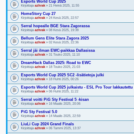
Esports World Cup 2025
Kirjoittaja
azhrak
» 21 Heinä 2025, 11:55
HomeStory Cup 27
Kirjoittaja
azhrak
» 24 Kesä 2025, 22:57
Serral hopealle BGE Stara Zagorassa
Kirjoittaja
azhrak
» 08 Kesä 2025, 19:38
Bellum Gens Elite Stara Zagora 2025
Kirjoittaja
azhrak
» 02 Kesä 2025, 22:36
Serral jäi ilman EWC-paikkaa Dallasissa
Kirjoittaja
azhrak
» 31 Touko 2025, 11:10
DreamHack Dallas 2025: Road to EWC
Kirjoittaja
azhrak
» 18 Touko 2025, 21:03
Esports World Cup 2025 SC2 -lisätietoja julki
Kirjoittaja
azhrak
» 18 Huhti 2025, 00:26
Esports World Cup 2025 julkaistu - ESL Pro Tour lakkautettu
Kirjoittaja
azhrak
» 06 Huhti 2025, 11:22
Serral voitti PiG Sty Festival 5 -kisan
Kirjoittaja
azhrak
» 16 Maalis 2025, 20:06
PiG Sty Festival 5.0
Kirjoittaja
azhrak
» 14 Maalis 2025, 22:59
LiuLi Cup 2024 Grand Finals
Kirjoittaja
azhrak
» 06 Tammi 2025, 13:37