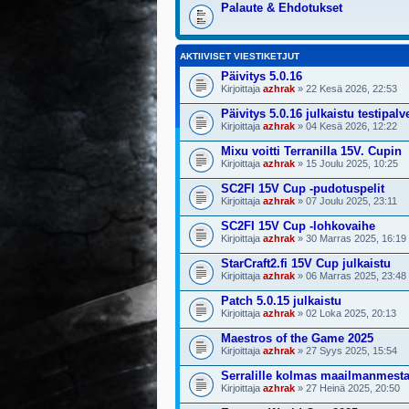
Palaute & Ehdotukset
AKTIIVISET VIESTIKETJUT
Päivitys 5.0.16
Kirjoittaja
azhrak
» 22 Kesä 2026, 22:53
Päivitys 5.0.16 julkaistu testipalv
Kirjoittaja
azhrak
» 04 Kesä 2026, 12:22
Mixu voitti Terranilla 15V. Cupin
Kirjoittaja
azhrak
» 15 Joulu 2025, 10:25
SC2FI 15V Cup -pudotuspelit
Kirjoittaja
azhrak
» 07 Joulu 2025, 23:11
SC2FI 15V Cup -lohkovaihe
Kirjoittaja
azhrak
» 30 Marras 2025, 16:19
StarCraft2.fi 15V Cup julkaistu
Kirjoittaja
azhrak
» 06 Marras 2025, 23:48
Patch 5.0.15 julkaistu
Kirjoittaja
azhrak
» 02 Loka 2025, 20:13
Maestros of the Game 2025
Kirjoittaja
azhrak
» 27 Syys 2025, 15:54
Serralille kolmas maailmanmest
Kirjoittaja
azhrak
» 27 Heinä 2025, 20:50