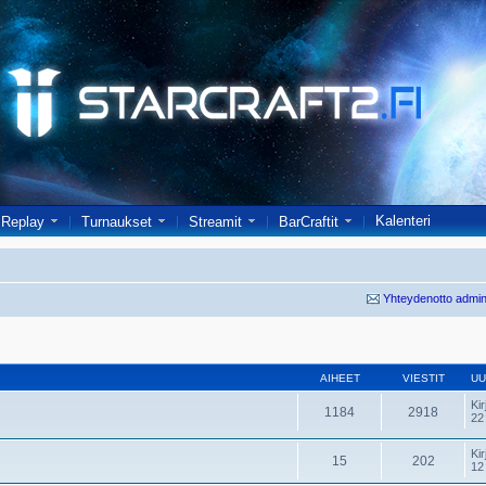
Kalenteri
Replay
Turnaukset
Streamit
BarCraftit
Yhteydenotto admin
AIHEET
VIESTIT
UU
Kir
1184
2918
22
Kir
15
202
12