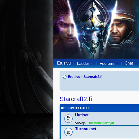
Etusivu
Chat
Ladder
Foorumi
Etusivu
‹
Starcraft2.fi
Starcraft2.fi
KESKUSTELUALUE
Uutiset
Valvoja:
Uutistenkirjoittajat
Turnaukset