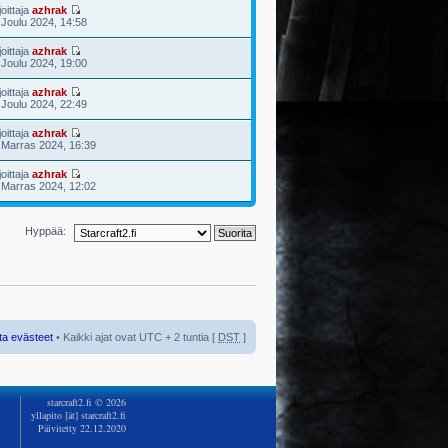
joittaja
azhrak
 Joulu 2024, 14:58
joittaja
azhrak
 Joulu 2024, 19:00
joittaja
azhrak
 Joulu 2024, 22:49
joittaja
azhrak
 Marras 2024, 16:39
joittaja
azhrak
 Marras 2024, 12:02
Hyppää:
ta evästeet
• Kaikki ajat ovat UTC + 2 tuntia [
DST
]
starcraft2.fi © 2026
yllapito [ät] starcraft2.fi
Päivitetty 22.12.2020