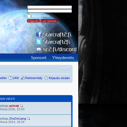
Muista minut
Sponsorit
Yhteydenotto
eihin
UKK
Rekisteröidy
Kirjaudu sisään
SIN VIESTI
joittaja
azhrak
 Kesä 2026, 22:53
joittaja
ZhuGeLiang
 Kesä 2014, 18:24