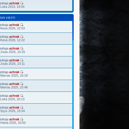
joittaja
azhrak
 Loka 2013, 19:04
SIN VIESTI
joittaja
azhrak
 Kesä 2026, 22:53
joittaja
azhrak
 Kesä 2026, 12:22
joittaja
azhrak
 Joulu 2025, 10:25
joittaja
azhrak
 Joulu 2025, 23:11
joittaja
azhrak
 Marras 2025, 16:19
joittaja
azhrak
 Marras 2025, 23:48
joittaja
azhrak
 Loka 2025, 20:13
joittaja
azhrak
 Syys 2025, 15:54
joittaja
azhrak
 Heinä 2025, 20:50