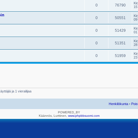
Kir
0
76790
15
pin
Kir
0
50551
09
Kir
0
51429
01
Kir
0
51351
28
Kir
0
51959
23
yttäjiä ja 1 vierailijaa
Henkilökunta
•
Pois
POWERED_BY
Käännös, Lurttinen,
www.phpbbsuomi.com