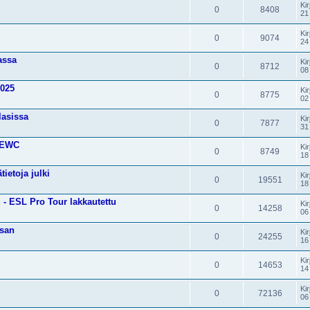
Kir
0
8408
21
Kir
0
9074
24
assa
Kir
0
8712
08
2025
Kir
0
8775
02
lasissa
Kir
0
7877
31
o EWC
Kir
0
8749
18
ietoja julki
Kir
0
19551
18
 - ESL Pro Tour lakkautettu
Kir
0
14258
06
isan
Kir
0
24255
16
Kir
0
14653
14
Kir
0
72136
06