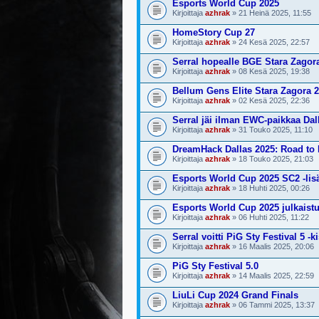
Esports World Cup 2025
Kirjoittaja
azhrak
» 21 Heinä 2025, 11:55
HomeStory Cup 27
Kirjoittaja
azhrak
» 24 Kesä 2025, 22:57
Serral hopealle BGE Stara Zagor
Kirjoittaja
azhrak
» 08 Kesä 2025, 19:38
Bellum Gens Elite Stara Zagora 
Kirjoittaja
azhrak
» 02 Kesä 2025, 22:36
Serral jäi ilman EWC-paikkaa Dal
Kirjoittaja
azhrak
» 31 Touko 2025, 11:10
DreamHack Dallas 2025: Road t
Kirjoittaja
azhrak
» 18 Touko 2025, 21:03
Esports World Cup 2025 SC2 -lisät
Kirjoittaja
azhrak
» 18 Huhti 2025, 00:26
Esports World Cup 2025 julkaistu
Kirjoittaja
azhrak
» 06 Huhti 2025, 11:22
Serral voitti PiG Sty Festival 5 -k
Kirjoittaja
azhrak
» 16 Maalis 2025, 20:06
PiG Sty Festival 5.0
Kirjoittaja
azhrak
» 14 Maalis 2025, 22:59
LiuLi Cup 2024 Grand Finals
Kirjoittaja
azhrak
» 06 Tammi 2025, 13:37