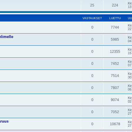
Kir
25
224
13
VASTAUKSET
LUETTU
UU
Kir
0
7744
22
elimelle
Kir
0
5985
04
Kir
0
12355
15
Kir
0
7452
07
Kir
0
7514
30
Kir
0
7807
06
Kir
0
9074
02
Kir
0
7052
27
aruus
Kir
0
10678
27