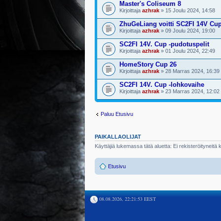
Master's Coliseum 8
Kirjoittaja
azhrak
» 15 Joulu 2024, 14:58
ZhuGeLiang voitti SC2FI 14V Cu
Kirjoittaja
azhrak
» 09 Joulu 2024, 19:00
SC2FI 14V. Cup -pudotuspelit
Kirjoittaja
azhrak
» 01 Joulu 2024, 22:49
HomeStory Cup 26
Kirjoittaja
azhrak
» 28 Marras 2024, 16:39
SC2FI 14V. Cup -lohkovaihe
Kirjoittaja
azhrak
» 23 Marras 2024, 12:02
Paluu Etusivu
PAIKALLAOLIJAT
Käyttäjiä lukemassa tätä aluetta: Ei rekisteröityneitä kä
Etusivu
08.08.2026, 22:21:53 EEST