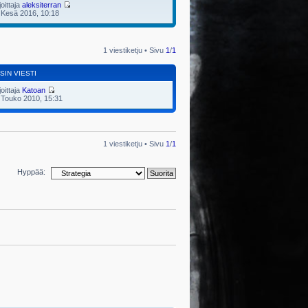
joittaja
aleksiterran
 Kesä 2016, 10:18
1 viestiketju • Sivu
1
/
1
SIN VIESTI
joittaja
Katoan
 Touko 2010, 15:31
1 viestiketju • Sivu
1
/
1
Hyppää: