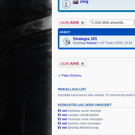
Zerg
Lähetä uusi viesti
AIHEET
Strategia 101
Kirjoittaja
Katoan
» 03 Touko 2010, 15:31
Lähetä uusi viesti
Paluu Etusivu
PAIKALLAOLIJAT
Käyttäjiä lukemassa tätä aluetta: Ei rekisteröityneitä kä
KESKUSTELUALUEEN OIKEUDET
Et voi
kirjoittaa uusia viestejä
Et voi
vastata viestiketjuihin
Et voi
muokata omia viestejäsi
Et voi
poistaa omia viestejäsi
Et voi
lähettää liitetiedostoja.