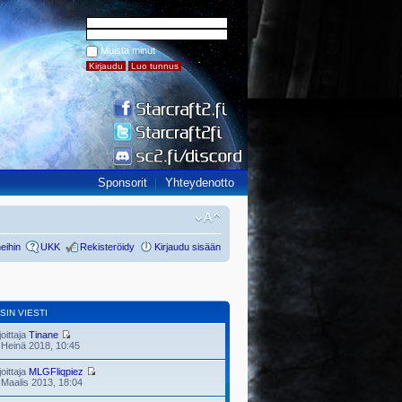
Muista minut
Sponsorit
Yhteydenotto
eihin
UKK
Rekisteröidy
Kirjaudu sisään
SIN VIESTI
joittaja
Tinane
 Heinä 2018, 10:45
joittaja
MLGFliqpiez
 Maalis 2013, 18:04