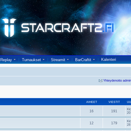
Kalenteri
Replay
Turnaukset
Streamit
BarCraftit
Yhteydenotto admin
AIHEET
VIESTIT
UU
Kir
16
191
20
Kir
12
179
28