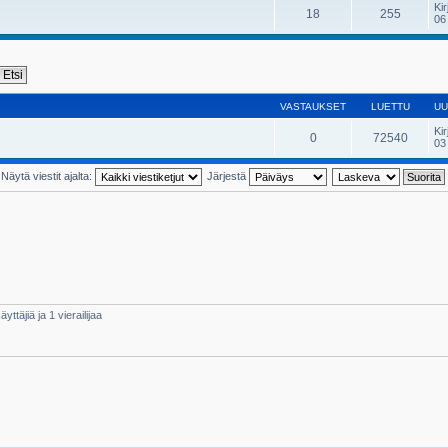
Kir
18
255
06
VASTAUKSET
LUETTU
UU
Kir
0
72540
03
Näytä viestit ajalta:
Järjestä
yttäjiä ja 1 vierailijaa