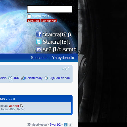
Muista minut
Sponsorit
Yhteydenotto
eihin
UKK
Rekisteröidy
Kirjaudu sisään
SIN VIESTI
joittaja
azhrak
 Joulu 2022, 02:57
35 viestiketjua •
Sivu
1
/
2
•
1
2