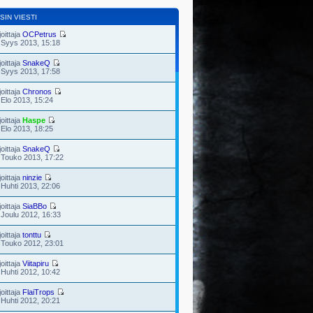
SIN VIESTI
joittaja
OCPetrus
 Syys 2013, 15:18
joittaja
SnakeQ
 Syys 2013, 17:58
joittaja
Chronos
 Elo 2013, 15:24
joittaja
Haspe
 Elo 2013, 18:25
joittaja
SnakeQ
 Touko 2013, 17:22
joittaja
ninzie
 Huhti 2013, 22:06
joittaja
SiaBBo
 Joulu 2012, 16:33
joittaja
tonttu
 Touko 2012, 23:01
joittaja
Viitapiru
 Huhti 2012, 10:42
joittaja
FlaiTrops
 Huhti 2012, 20:21