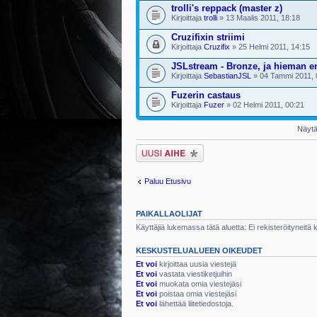
trolli's reppack (master z)
Kirjoittaja
trolli
» 13 Maalis 2011, 18:18
Cruzifixin striimi
Kirjoittaja
Cruzifix
» 25 Helmi 2011, 14:15
JSLstream - Bronze, ja hieman 
Kirjoittaja
SebastianJSL
» 04 Tammi 2011, 
Fuzerin castaus
Kirjoittaja
Fuzer
» 02 Helmi 2011, 00:21
Näytä 
Lähetä uusi viesti
Paluu Etusivu
PAIKALLAOLIJAT
Käyttäjiä lukemassa tätä aluetta: Ei rekisteröityneitä kä
KESKUSTELUALUEEN OIKEUDET
Et voi
kirjoittaa uusia viestejä
Et voi
vastata viestiketjuihin
Et voi
muokata omia viestejäsi
Et voi
poistaa omia viestejäsi
Et voi
lähettää liitetiedostoja.