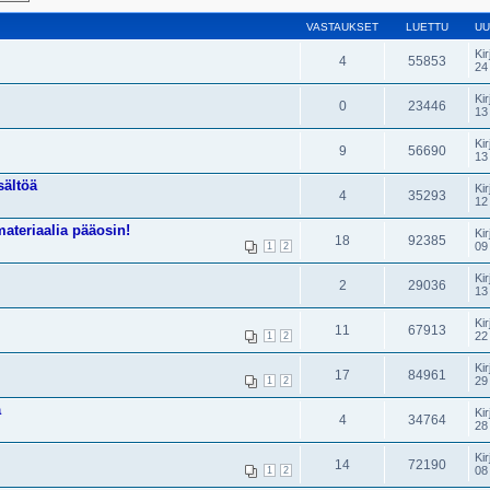
VASTAUKSET
LUETTU
UU
Kir
4
55853
24
Kir
0
23446
13
Kir
9
56690
13
sältöä
Kir
4
35293
12
materiaalia pääosin!
Kir
18
92385
09
1
2
Kir
2
29036
13
Kir
11
67913
22
1
2
Kir
17
84961
29
1
2
a
Kir
4
34764
28
Kir
14
72190
08
1
2