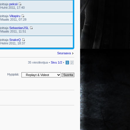
joittaja
peksii
 Huhti 2011, 17:40
joittaja
Viitapiru
 Maalis 2011, 07:28
joittaja
SebastianJSL
 Maalis 2011, 11:51
joittaja
SnakeQ
 Helmi 2011, 18:37
Seuraava
35 viestiketjua •
Sivu
1
/
2
•
1
2
Hyppää: