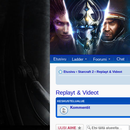
Etusivu
Chat
Ladder
Foorumi
Etusivu
‹
Starcraft 2
‹
Replayt & Videot
Replayt & Videot
KESKUSTELUALUE
Kommentit
Lähetä uusi viesti