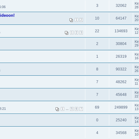
Kir
3
32062
6:06
28
videoon!
Kir
10
64147
20
1
2
Kir
22
134693
6
12
1
2
3
Kir
2
30804
29
Kir
1
26319
16
Kir
8
90322
8
26
Kir
7
48262
11
Kir
7
45648
22
Kir
69
249899
8:21
...
13
1
5
6
7
Kir
0
25240
14
Kir
4
34568
10