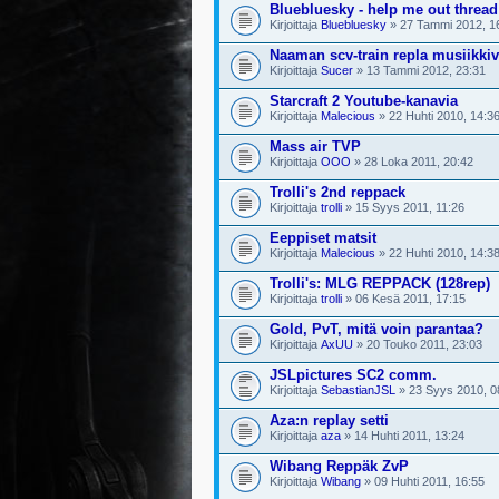
Bluebluesky - help me out thread
Kirjoittaja
Bluebluesky
» 27 Tammi 2012, 1
Naaman scv-train repla musiikki
Kirjoittaja
Sucer
» 13 Tammi 2012, 23:31
Starcraft 2 Youtube-kanavia
Kirjoittaja
Malecious
» 22 Huhti 2010, 14:3
Mass air TVP
Kirjoittaja
OOO
» 28 Loka 2011, 20:42
Trolli's 2nd reppack
Kirjoittaja
trolli
» 15 Syys 2011, 11:26
Eeppiset matsit
Kirjoittaja
Malecious
» 22 Huhti 2010, 14:3
Trolli's: MLG REPPACK (128rep)
Kirjoittaja
trolli
» 06 Kesä 2011, 17:15
Gold, PvT, mitä voin parantaa?
Kirjoittaja
AxUU
» 20 Touko 2011, 23:03
JSLpictures SC2 comm.
Kirjoittaja
SebastianJSL
» 23 Syys 2010, 0
Aza:n replay setti
Kirjoittaja
aza
» 14 Huhti 2011, 13:24
Wibang Reppäk ZvP
Kirjoittaja
Wibang
» 09 Huhti 2011, 16:55