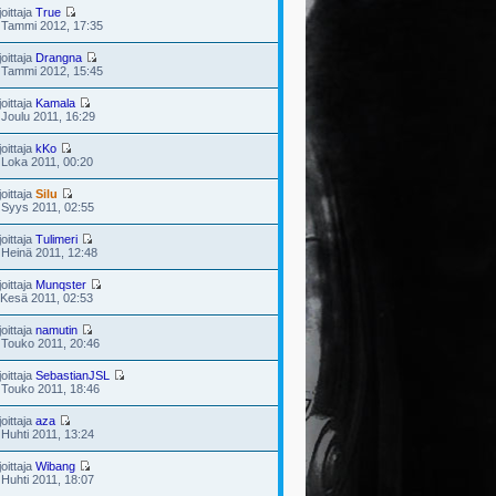
joittaja
True
 Tammi 2012, 17:35
joittaja
Drangna
 Tammi 2012, 15:45
joittaja
Kamala
 Joulu 2011, 16:29
joittaja
kKo
 Loka 2011, 00:20
joittaja
Silu
 Syys 2011, 02:55
joittaja
Tulimeri
 Heinä 2011, 12:48
joittaja
Munqster
 Kesä 2011, 02:53
joittaja
namutin
 Touko 2011, 20:46
joittaja
SebastianJSL
 Touko 2011, 18:46
joittaja
aza
 Huhti 2011, 13:24
joittaja
Wibang
 Huhti 2011, 18:07