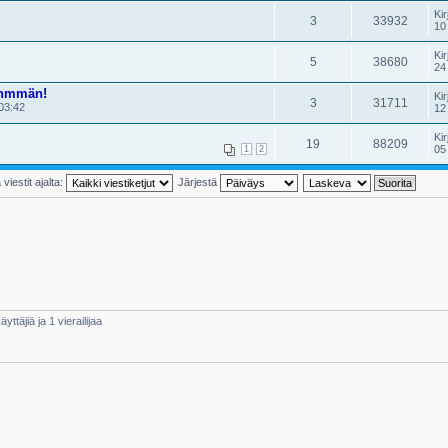
Kir
3
33932
10
Kir
5
38680
24
enmmän!
Kir
3
31711
03:42
12
Kir
19
88209
05
1
2
viestit ajalta:
Järjestä
yttäjiä ja 1 vierailijaa