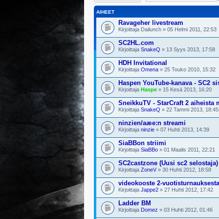
AIHEET
Ravageher livestream
Kirjoittaja Dailunch » 05 Helmi 2011, 22:53
SC2HL.com
Kirjoittaja
SnakeQ
» 13 Syys 2013, 17:58
HDH Invitational
Kirjoittaja
Omena
» 25 Touko 2010, 15:32
Haspen YouTube-kanava - SC2 si
Kirjoittaja
Haspe
» 15 Kesä 2013, 16:20
SneikkuTV - StarCraft 2 aiheista 
Kirjoittaja
SnakeQ
» 22 Tammi 2013, 18:45
ninzien/aæe:n streami
Kirjoittaja
ninzie
» 07 Huhti 2013, 14:39
SiaBBon striimi
Kirjoittaja
SiaBBo
» 01 Maalis 2011, 22:21
SC2castzone (Uusi sc2 selostaja)
Kirjoittaja
ZoneV
» 30 Huhti 2012, 18:58
videokooste 2-vuotisturnauksest
Kirjoittaja
Jappe2
» 27 Huhti 2012, 17:42
Ladder BM
Kirjoittaja
Domez
» 03 Huhti 2012, 01:46