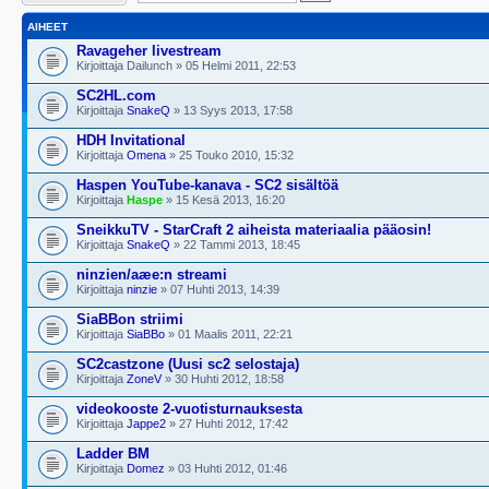
AIHEET
Ravageher livestream
Kirjoittaja Dailunch » 05 Helmi 2011, 22:53
SC2HL.com
Kirjoittaja
SnakeQ
» 13 Syys 2013, 17:58
HDH Invitational
Kirjoittaja
Omena
» 25 Touko 2010, 15:32
Haspen YouTube-kanava - SC2 sisältöä
Kirjoittaja
Haspe
» 15 Kesä 2013, 16:20
SneikkuTV - StarCraft 2 aiheista materiaalia pääosin!
Kirjoittaja
SnakeQ
» 22 Tammi 2013, 18:45
ninzien/aæe:n streami
Kirjoittaja
ninzie
» 07 Huhti 2013, 14:39
SiaBBon striimi
Kirjoittaja
SiaBBo
» 01 Maalis 2011, 22:21
SC2castzone (Uusi sc2 selostaja)
Kirjoittaja
ZoneV
» 30 Huhti 2012, 18:58
videokooste 2-vuotisturnauksesta
Kirjoittaja
Jappe2
» 27 Huhti 2012, 17:42
Ladder BM
Kirjoittaja
Domez
» 03 Huhti 2012, 01:46