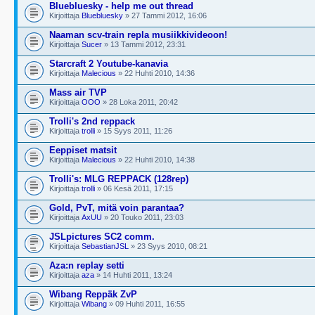
Bluebluesky - help me out thread
Kirjoittaja
Bluebluesky
» 27 Tammi 2012, 16:06
Naaman scv-train repla musiikkivideoon!
Kirjoittaja
Sucer
» 13 Tammi 2012, 23:31
Starcraft 2 Youtube-kanavia
Kirjoittaja
Malecious
» 22 Huhti 2010, 14:36
Mass air TVP
Kirjoittaja
OOO
» 28 Loka 2011, 20:42
Trolli's 2nd reppack
Kirjoittaja
trolli
» 15 Syys 2011, 11:26
Eeppiset matsit
Kirjoittaja
Malecious
» 22 Huhti 2010, 14:38
Trolli's: MLG REPPACK (128rep)
Kirjoittaja
trolli
» 06 Kesä 2011, 17:15
Gold, PvT, mitä voin parantaa?
Kirjoittaja
AxUU
» 20 Touko 2011, 23:03
JSLpictures SC2 comm.
Kirjoittaja
SebastianJSL
» 23 Syys 2010, 08:21
Aza:n replay setti
Kirjoittaja
aza
» 14 Huhti 2011, 13:24
Wibang Reppäk ZvP
Kirjoittaja
Wibang
» 09 Huhti 2011, 16:55