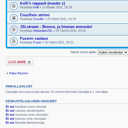
trolli's reppack (master z)
Kirjoittaja
trolli
» 13 Maalis 2011, 18:18
Cruzifixin striimi
Kirjoittaja
Cruzifix
» 25 Helmi 2011, 14:15
JSLstream - Bronze, ja hieman enmmän!
Kirjoittaja
SebastianJSL
» 04 Tammi 2011, 03:42
Fuzerin castaus
Kirjoittaja
Fuzer
» 02 Helmi 2011, 00:21
Näytä viestit ajalta:
Lähetä uusi viesti
Paluu Etusivu
PAIKALLAOLIJAT
Käyttäjiä lukemassa tätä aluetta: Ei rekisteröityneitä käyttäjiä ja 1 vierailijaa
KESKUSTELUALUEEN OIKEUDET
Et voi
kirjoittaa uusia viestejä
Et voi
vastata viestiketjuihin
Et voi
muokata omia viestejäsi
Et voi
poistaa omia viestejäsi
Et voi
lähettää liitetiedostoja.