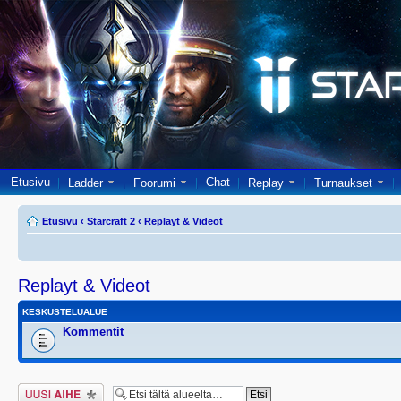
Etusivu
Chat
Ladder
Foorumi
Replay
Turnaukset
Etusivu
‹
Starcraft 2
‹
Replayt & Videot
Replayt & Videot
KESKUSTELUALUE
Kommentit
Lähetä uusi viesti