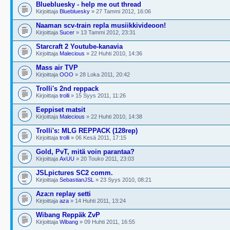
Bluebluesky - help me out thread
Kirjoittaja
Bluebluesky
» 27 Tammi 2012, 16:06
Naaman scv-train repla musiikkivideoon!
Kirjoittaja
Sucer
» 13 Tammi 2012, 23:31
Starcraft 2 Youtube-kanavia
Kirjoittaja
Malecious
» 22 Huhti 2010, 14:36
Mass air TVP
Kirjoittaja
OOO
» 28 Loka 2011, 20:42
Trolli's 2nd reppack
Kirjoittaja
trolli
» 15 Syys 2011, 11:26
Eeppiset matsit
Kirjoittaja
Malecious
» 22 Huhti 2010, 14:38
Trolli's: MLG REPPACK (128rep)
Kirjoittaja
trolli
» 06 Kesä 2011, 17:15
Gold, PvT, mitä voin parantaa?
Kirjoittaja
AxUU
» 20 Touko 2011, 23:03
JSLpictures SC2 comm.
Kirjoittaja
SebastianJSL
» 23 Syys 2010, 08:21
Aza:n replay setti
Kirjoittaja
aza
» 14 Huhti 2011, 13:24
Wibang Reppäk ZvP
Kirjoittaja
Wibang
» 09 Huhti 2011, 16:55