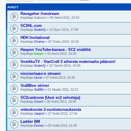
AIHEET
Ravageher livestream
Kirjoittaja Dailunch » 05 Helmi 2011, 22:53
SC2HL.com
Kirjoittaja
SnakeQ
» 13 Syys 2013, 17:58
HDH Invitational
Kirjoittaja
Omena
» 25 Touko 2010, 15:32
Haspen YouTube-kanava - SC2 sisältöä
Kirjoittaja
Haspe
» 15 Kesä 2013, 16:20
SneikkuTV - StarCraft 2 aiheista materiaalia pääosin!
Kirjoittaja
SnakeQ
» 22 Tammi 2013, 18:45
ninzien/aæe:n streami
Kirjoittaja
ninzie
» 07 Huhti 2013, 14:39
SiaBBon striimi
Kirjoittaja
SiaBBo
» 01 Maalis 2011, 22:21
SC2castzone (Uusi sc2 selostaja)
Kirjoittaja
ZoneV
» 30 Huhti 2012, 18:58
videokooste 2-vuotisturnauksesta
Kirjoittaja
Jappe2
» 27 Huhti 2012, 17:42
Ladder BM
Kirjoittaja
Domez
» 03 Huhti 2012, 01:46