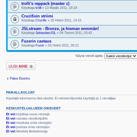
trolli's reppack (master z)
Kirjoittaja
trolli
» 13 Maalis 2011, 18:18
Cruzifixin striimi
Kirjoittaja
Cruzifix
» 25 Helmi 2011, 14:15
JSLstream - Bronze, ja hieman enmmän!
Kirjoittaja
SebastianJSL
» 04 Tammi 2011, 03:42
Fuzerin castaus
Kirjoittaja
Fuzer
» 02 Helmi 2011, 00:21
Näytä viestit ajalta:
Lähetä uusi viesti
Paluu Etusivu
PAIKALLAOLIJAT
Käyttäjiä lukemassa tätä aluetta: Ei rekisteröityneitä käyttäjiä ja 1 vierailijaa
KESKUSTELUALUEEN OIKEUDET
Et voi
kirjoittaa uusia viestejä
Et voi
vastata viestiketjuihin
Et voi
muokata omia viestejäsi
Et voi
poistaa omia viestejäsi
Et voi
lähettää liitetiedostoja.