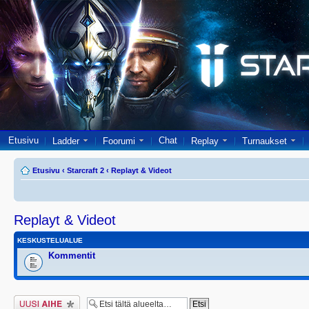
Etusivu
Chat
Ladder
Foorumi
Replay
Turnaukset
Etusivu
‹
Starcraft 2
‹
Replayt & Videot
Replayt & Videot
KESKUSTELUALUE
Kommentit
Lähetä uusi viesti