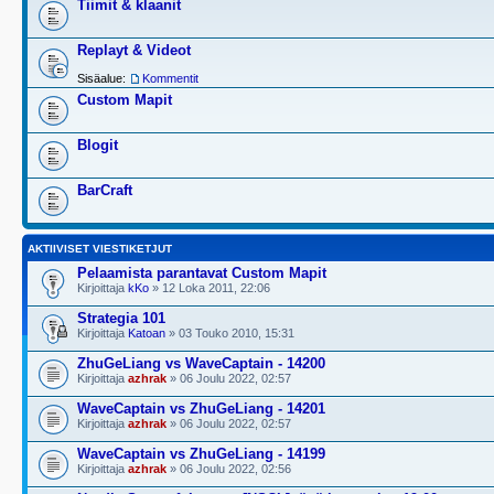
Tiimit & klaanit
Replayt & Videot
Sisäalue:
Kommentit
Custom Mapit
Blogit
BarCraft
AKTIIVISET VIESTIKETJUT
Pelaamista parantavat Custom Mapit
Kirjoittaja
kKo
» 12 Loka 2011, 22:06
Strategia 101
Kirjoittaja
Katoan
» 03 Touko 2010, 15:31
ZhuGeLiang vs WaveCaptain - 14200
Kirjoittaja
azhrak
» 06 Joulu 2022, 02:57
WaveCaptain vs ZhuGeLiang - 14201
Kirjoittaja
azhrak
» 06 Joulu 2022, 02:57
WaveCaptain vs ZhuGeLiang - 14199
Kirjoittaja
azhrak
» 06 Joulu 2022, 02:56