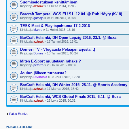
Suomiselostuksen kehittäminen
Kirjoittaja
azhrak
» 11 Kesä 2014, 15:05
Barcraft Tampere, WCS EU S1, 12.04. @ Pub Höyry (K-18)
Kirjoittaja
gathaja
» 04 Huhti 2014, 00:54
TESK Meet & Play tapahtuma 17.2.2016
Kirjoittaja
Makro
» 11 Helmi 2016, 16:16
BarCraft Helsinki, DH Open Lepzig 2016, 23.1. @ Buza
Kirjoittaja
azhrak
» 18 Tammi 2016, 15:01
Domezi TV - Vlogausta Pelaajan arjesta! :)
Kirjoittaja
Domez
» 10 Tammi 2013, 05:24
Miten E-Sport muutetaan rahaksi?
Kirjoittaja
peterra
» 26 Joulu 2015, 00:36
Joulun jälkeen turnausta?
Kirjoittaja
Divinesia
» 08 Joulu 2015, 12:20
BarCraft Helsinki, DH Winter 2015, 28.11. @ Sports Academy
Kirjoittaja
azhrak
» 17 Marras 2015, 15:42
BarCraft Helsinki, WCS Global Finals 2015, 6.11. @ Buza
Kirjoittaja
azhrak
» 25 Loka 2015, 20:31
Paluu Etusivu
PAIKALLAOLIJAT