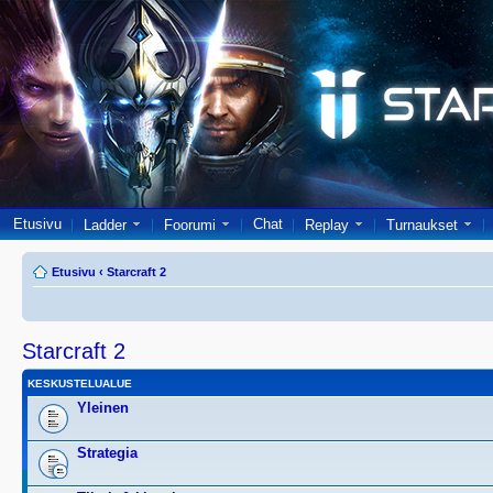
Etusivu
Chat
Ladder
Foorumi
Replay
Turnaukset
Etusivu
‹
Starcraft 2
Starcraft 2
KESKUSTELUALUE
Yleinen
Strategia