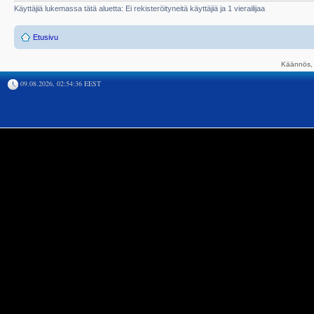
Käyttäjiä lukemassa tätä aluetta: Ei rekisteröityneitä käyttäjiä ja 1 vierailijaa
Etusivu
Käännös, 
09.08.2026, 02:54:36 EEST