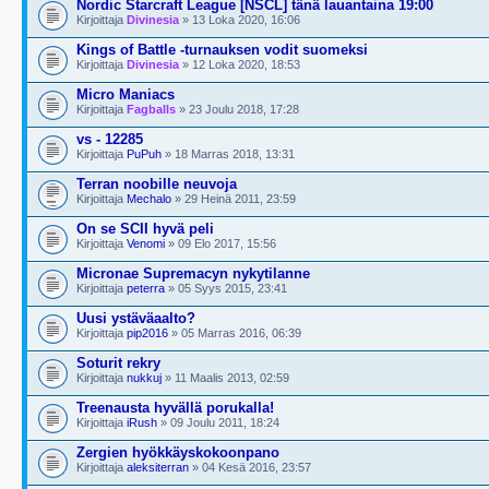
Nordic Starcraft League [NSCL] tänä lauantaina 19:00
Kirjoittaja
Divinesia
» 13 Loka 2020, 16:06
Kings of Battle -turnauksen vodit suomeksi
Kirjoittaja
Divinesia
» 12 Loka 2020, 18:53
Micro Maniacs
Kirjoittaja
Fagballs
» 23 Joulu 2018, 17:28
vs - 12285
Kirjoittaja
PuPuh
» 18 Marras 2018, 13:31
Terran noobille neuvoja
Kirjoittaja
Mechalo
» 29 Heinä 2011, 23:59
On se SCII hyvä peli
Kirjoittaja
Venomi
» 09 Elo 2017, 15:56
Micronae Supremacyn nykytilanne
Kirjoittaja
peterra
» 05 Syys 2015, 23:41
Uusi ystäväaalto?
Kirjoittaja
pip2016
» 05 Marras 2016, 06:39
Soturit rekry
Kirjoittaja
nukkuj
» 11 Maalis 2013, 02:59
Treenausta hyvällä porukalla!
Kirjoittaja
iRush
» 09 Joulu 2011, 18:24
Zergien hyökkäyskokoonpano
Kirjoittaja
aleksiterran
» 04 Kesä 2016, 23:57