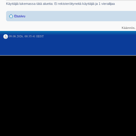
Käyttäjiä lukemassa tätä aluetta: Ei rekisteröityneitä käyttäjiä ja 1 vierailijaa
Etusivu
Käännös, 
09.08.2026, 00:35:41 EEST