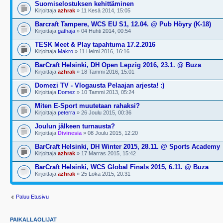
Suomiselostuksen kehittäminen
Kirjoittaja
azhrak
» 11 Kesä 2014, 15:05
Barcraft Tampere, WCS EU S1, 12.04. @ Pub Höyry (K-18)
Kirjoittaja
gathaja
» 04 Huhti 2014, 00:54
TESK Meet & Play tapahtuma 17.2.2016
Kirjoittaja
Makro
» 11 Helmi 2016, 16:16
BarCraft Helsinki, DH Open Lepzig 2016, 23.1. @ Buza
Kirjoittaja
azhrak
» 18 Tammi 2016, 15:01
Domezi TV - Vlogausta Pelaajan arjesta! :)
Kirjoittaja
Domez
» 10 Tammi 2013, 05:24
Miten E-Sport muutetaan rahaksi?
Kirjoittaja
peterra
» 26 Joulu 2015, 00:36
Joulun jälkeen turnausta?
Kirjoittaja
Divinesia
» 08 Joulu 2015, 12:20
BarCraft Helsinki, DH Winter 2015, 28.11. @ Sports Academy
Kirjoittaja
azhrak
» 17 Marras 2015, 15:42
BarCraft Helsinki, WCS Global Finals 2015, 6.11. @ Buza
Kirjoittaja
azhrak
» 25 Loka 2015, 20:31
Paluu Etusivu
PAIKALLAOLIJAT