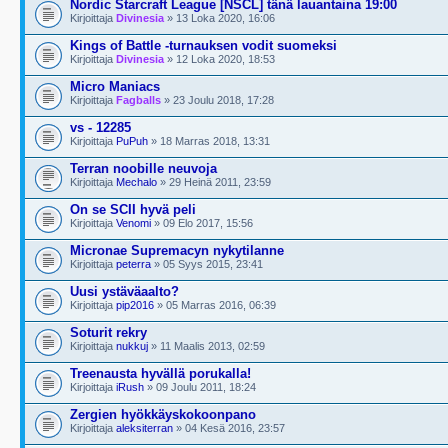
Nordic Starcraft League [NSCL] tänä lauantaina 19:00
Kirjoittaja
Divinesia
» 13 Loka 2020, 16:06
Kings of Battle -turnauksen vodit suomeksi
Kirjoittaja
Divinesia
» 12 Loka 2020, 18:53
Micro Maniacs
Kirjoittaja
Fagballs
» 23 Joulu 2018, 17:28
vs - 12285
Kirjoittaja
PuPuh
» 18 Marras 2018, 13:31
Terran noobille neuvoja
Kirjoittaja
Mechalo
» 29 Heinä 2011, 23:59
On se SCII hyvä peli
Kirjoittaja
Venomi
» 09 Elo 2017, 15:56
Micronae Supremacyn nykytilanne
Kirjoittaja
peterra
» 05 Syys 2015, 23:41
Uusi ystäväaalto?
Kirjoittaja
pip2016
» 05 Marras 2016, 06:39
Soturit rekry
Kirjoittaja
nukkuj
» 11 Maalis 2013, 02:59
Treenausta hyvällä porukalla!
Kirjoittaja
iRush
» 09 Joulu 2011, 18:24
Zergien hyökkäyskokoonpano
Kirjoittaja
aleksiterran
» 04 Kesä 2016, 23:57