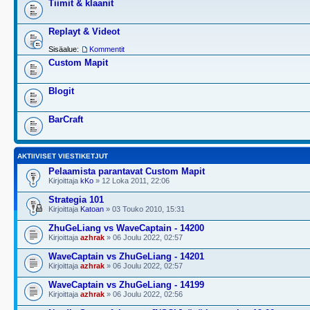
Tiimit & klaanit
Replayt & Videot
Sisäalue:
Kommentit
Custom Mapit
Blogit
BarCraft
AKTIIVISET VIESTIKETJUT
Pelaamista parantavat Custom Mapit
Kirjoittaja
kKo
» 12 Loka 2011, 22:06
Strategia 101
Kirjoittaja
Katoan
» 03 Touko 2010, 15:31
ZhuGeLiang vs WaveCaptain - 14200
Kirjoittaja
azhrak
» 06 Joulu 2022, 02:57
WaveCaptain vs ZhuGeLiang - 14201
Kirjoittaja
azhrak
» 06 Joulu 2022, 02:57
WaveCaptain vs ZhuGeLiang - 14199
Kirjoittaja
azhrak
» 06 Joulu 2022, 02:56