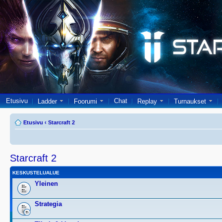
Etusivu
Chat
Ladder
Foorumi
Replay
Turnaukset
Etusivu
‹
Starcraft 2
Starcraft 2
KESKUSTELUALUE
Yleinen
Strategia