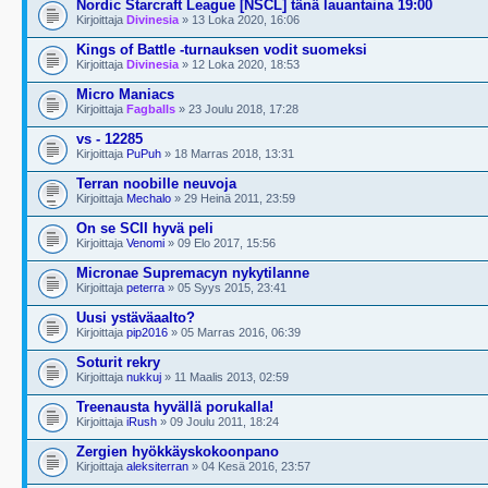
Nordic Starcraft League [NSCL] tänä lauantaina 19:00
Kirjoittaja
Divinesia
» 13 Loka 2020, 16:06
Kings of Battle -turnauksen vodit suomeksi
Kirjoittaja
Divinesia
» 12 Loka 2020, 18:53
Micro Maniacs
Kirjoittaja
Fagballs
» 23 Joulu 2018, 17:28
vs - 12285
Kirjoittaja
PuPuh
» 18 Marras 2018, 13:31
Terran noobille neuvoja
Kirjoittaja
Mechalo
» 29 Heinä 2011, 23:59
On se SCII hyvä peli
Kirjoittaja
Venomi
» 09 Elo 2017, 15:56
Micronae Supremacyn nykytilanne
Kirjoittaja
peterra
» 05 Syys 2015, 23:41
Uusi ystäväaalto?
Kirjoittaja
pip2016
» 05 Marras 2016, 06:39
Soturit rekry
Kirjoittaja
nukkuj
» 11 Maalis 2013, 02:59
Treenausta hyvällä porukalla!
Kirjoittaja
iRush
» 09 Joulu 2011, 18:24
Zergien hyökkäyskokoonpano
Kirjoittaja
aleksiterran
» 04 Kesä 2016, 23:57