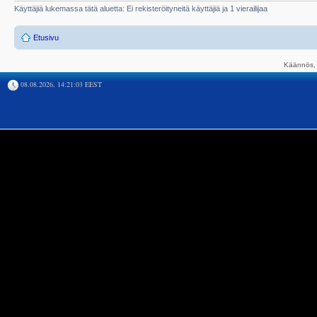
Käyttäjiä lukemassa tätä aluetta: Ei rekisteröityneitä käyttäjiä ja 1 vierailijaa
Etusivu
Käännös, 
08.08.2026, 14:21:03 EEST