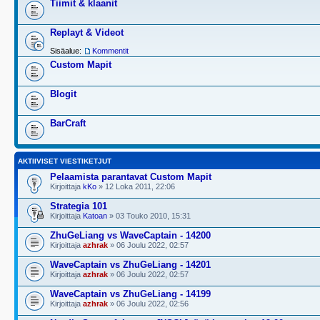
Tiimit & klaanit
Replayt & Videot
Sisäalue:
Kommentit
Custom Mapit
Blogit
BarCraft
AKTIIVISET VIESTIKETJUT
Pelaamista parantavat Custom Mapit
Kirjoittaja
kKo
» 12 Loka 2011, 22:06
Strategia 101
Kirjoittaja
Katoan
» 03 Touko 2010, 15:31
ZhuGeLiang vs WaveCaptain - 14200
Kirjoittaja
azhrak
» 06 Joulu 2022, 02:57
WaveCaptain vs ZhuGeLiang - 14201
Kirjoittaja
azhrak
» 06 Joulu 2022, 02:57
WaveCaptain vs ZhuGeLiang - 14199
Kirjoittaja
azhrak
» 06 Joulu 2022, 02:56