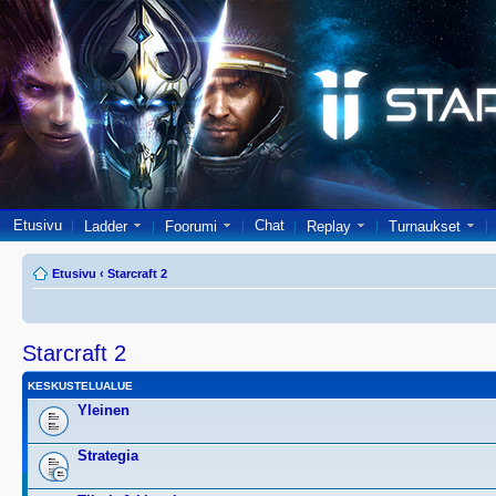
Etusivu
Chat
Ladder
Foorumi
Replay
Turnaukset
Etusivu
‹
Starcraft 2
Starcraft 2
KESKUSTELUALUE
Yleinen
Strategia