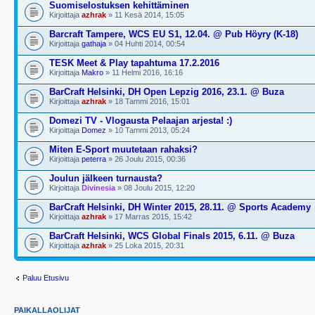
Suomiselostuksen kehittäminen
Kirjoittaja
azhrak
» 11 Kesä 2014, 15:05
Barcraft Tampere, WCS EU S1, 12.04. @ Pub Höyry (K-18)
Kirjoittaja
gathaja
» 04 Huhti 2014, 00:54
TESK Meet & Play tapahtuma 17.2.2016
Kirjoittaja
Makro
» 11 Helmi 2016, 16:16
BarCraft Helsinki, DH Open Lepzig 2016, 23.1. @ Buza
Kirjoittaja
azhrak
» 18 Tammi 2016, 15:01
Domezi TV - Vlogausta Pelaajan arjesta! :)
Kirjoittaja
Domez
» 10 Tammi 2013, 05:24
Miten E-Sport muutetaan rahaksi?
Kirjoittaja
peterra
» 26 Joulu 2015, 00:36
Joulun jälkeen turnausta?
Kirjoittaja
Divinesia
» 08 Joulu 2015, 12:20
BarCraft Helsinki, DH Winter 2015, 28.11. @ Sports Academy
Kirjoittaja
azhrak
» 17 Marras 2015, 15:42
BarCraft Helsinki, WCS Global Finals 2015, 6.11. @ Buza
Kirjoittaja
azhrak
» 25 Loka 2015, 20:31
Paluu Etusivu
PAIKALLAOLIJAT