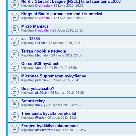
Nordic Starcraft League [NSCL] tänä lauantaina 19:00
Kirjoittaja
Divinesia
» 13 Loka 2020, 16:06
Kings of Battle -turnauksen vodit suomeksi
Kirjoittaja
Divinesia
» 12 Loka 2020, 18:53
Micro Maniacs
Kirjoittaja
Fagballs
» 23 Joulu 2018, 17:28
vs - 12285
Kirjoittaja
PuPuh
» 18 Marras 2018, 13:31
Terran noobille neuvoja
Kirjoittaja
Mechalo
» 29 Heinä 2011, 23:59
On se SCII hyvä peli
Kirjoittaja
Venomi
» 09 Elo 2017, 15:56
Micronae Supremacyn nykytilanne
Kirjoittaja
peterra
» 05 Syys 2015, 23:41
Uusi ystäväaalto?
Kirjoittaja
pip2016
» 05 Marras 2016, 06:39
Soturit rekry
Kirjoittaja
nukkuj
» 11 Maalis 2013, 02:59
Treenausta hyvällä porukalla!
Kirjoittaja
iRush
» 09 Joulu 2011, 18:24
Zergien hyökkäyskokoonpano
Kirjoittaja
aleksiterran
» 04 Kesä 2016, 23:57