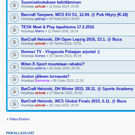
Suomiselostuksen kehittäminen
Kirjoittaja
azhrak
» 11 Kesä 2014, 15:05
Barcraft Tampere, WCS EU S1, 12.04. @ Pub Höyry (K-18)
Kirjoittaja
gathaja
» 04 Huhti 2014, 00:54
TESK Meet & Play tapahtuma 17.2.2016
Kirjoittaja
Makro
» 11 Helmi 2016, 16:16
BarCraft Helsinki, DH Open Lepzig 2016, 23.1. @ Buza
Kirjoittaja
azhrak
» 18 Tammi 2016, 15:01
Domezi TV - Vlogausta Pelaajan arjesta! :)
Kirjoittaja
Domez
» 10 Tammi 2013, 05:24
Miten E-Sport muutetaan rahaksi?
Kirjoittaja
peterra
» 26 Joulu 2015, 00:36
Joulun jälkeen turnausta?
Kirjoittaja
Divinesia
» 08 Joulu 2015, 12:20
BarCraft Helsinki, DH Winter 2015, 28.11. @ Sports Academy
Kirjoittaja
azhrak
» 17 Marras 2015, 15:42
BarCraft Helsinki, WCS Global Finals 2015, 6.11. @ Buza
Kirjoittaja
azhrak
» 25 Loka 2015, 20:31
Paluu Etusivu
PAIKALLAOLIJAT