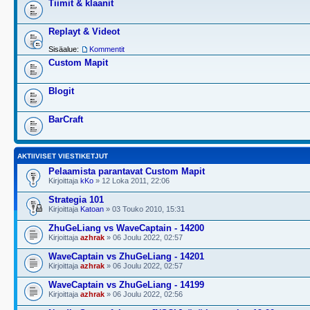
Tiimit & klaanit
Replayt & Videot
Sisäalue:
Kommentit
Custom Mapit
Blogit
BarCraft
AKTIIVISET VIESTIKETJUT
Pelaamista parantavat Custom Mapit
Kirjoittaja
kKo
» 12 Loka 2011, 22:06
Strategia 101
Kirjoittaja
Katoan
» 03 Touko 2010, 15:31
ZhuGeLiang vs WaveCaptain - 14200
Kirjoittaja
azhrak
» 06 Joulu 2022, 02:57
WaveCaptain vs ZhuGeLiang - 14201
Kirjoittaja
azhrak
» 06 Joulu 2022, 02:57
WaveCaptain vs ZhuGeLiang - 14199
Kirjoittaja
azhrak
» 06 Joulu 2022, 02:56