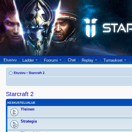
Etusivu
Chat
Ladder
Foorumi
Replay
Turnaukset
Etusivu
‹
Starcraft 2
Starcraft 2
KESKUSTELUALUE
Yleinen
Strategia