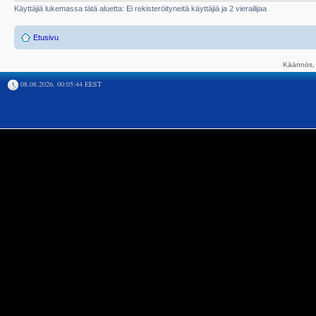
Käyttäjiä lukemassa tätä aluetta: Ei rekisteröityneitä käyttäjiä ja 2 vierailijaa
Etusivu
Käännös, 
08.08.2026, 00:05:44 EEST