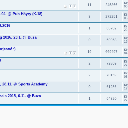
Kir
11
245866
05
1
2
.04. @ Pub Höyry (K-18)
Kir
3
272251
05
2.2016
Kir
1
65702
22
g 2016, 23.1. @ Buza
Kir
0
59968
18
jesta! :)
Kir
19
669497
04
1
2
?
Kir
2
72809
27
Kir
2
70159
0
08
5, 28.11. @ Sports Academy
Kir
0
61256
17
nals 2015, 6.11. @ Buza
Kir
1
64820
27