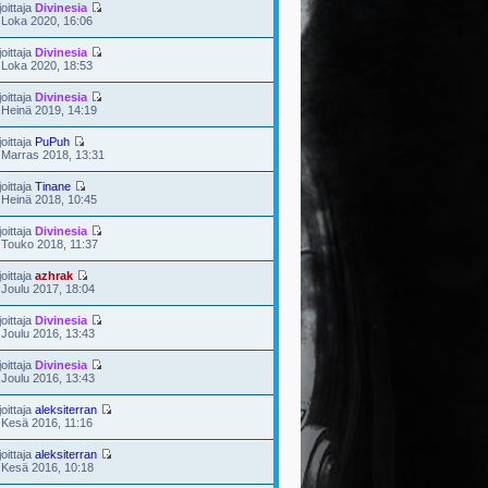
joittaja
Divinesia
 Loka 2020, 16:06
joittaja
Divinesia
 Loka 2020, 18:53
joittaja
Divinesia
 Heinä 2019, 14:19
joittaja
PuPuh
 Marras 2018, 13:31
joittaja
Tinane
 Heinä 2018, 10:45
joittaja
Divinesia
 Touko 2018, 11:37
joittaja
azhrak
 Joulu 2017, 18:04
joittaja
Divinesia
 Joulu 2016, 13:43
joittaja
Divinesia
 Joulu 2016, 13:43
joittaja
aleksiterran
 Kesä 2016, 11:16
joittaja
aleksiterran
 Kesä 2016, 10:18