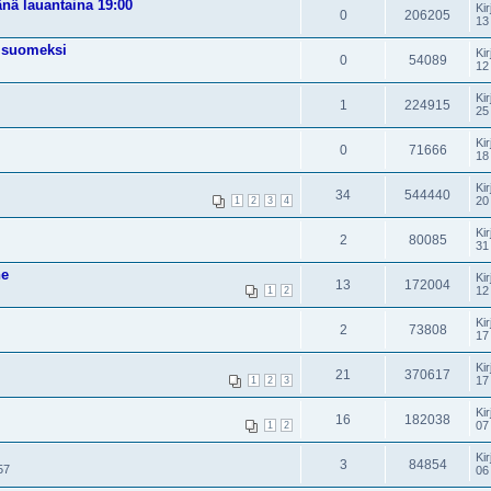
änä lauantaina 19:00
Kir
0
206205
13
t suomeksi
Kir
0
54089
12
Kir
1
224915
25
Kir
0
71666
18
Kir
34
544440
20
1
2
3
4
Kir
2
80085
31
ne
Kir
13
172004
12
1
2
Kir
2
73808
17
Kir
21
370617
17
1
2
3
Kir
16
182038
07
1
2
Kir
3
84854
57
06