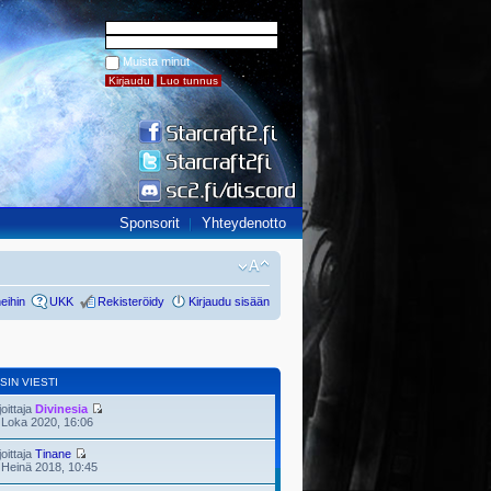
Muista minut
Sponsorit
Yhteydenotto
eihin
UKK
Rekisteröidy
Kirjaudu sisään
SIN VIESTI
joittaja
Divinesia
 Loka 2020, 16:06
joittaja
Tinane
 Heinä 2018, 10:45