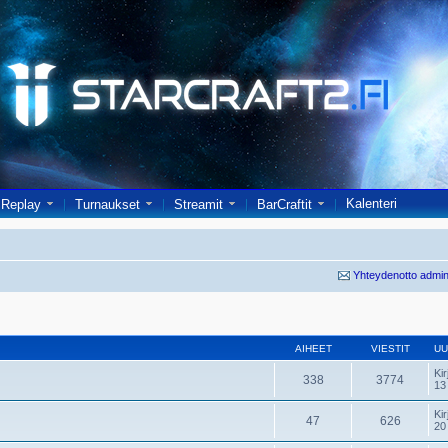
Kalenteri
Replay
Turnaukset
Streamit
BarCraftit
Yhteydenotto admin
AIHEET
VIESTIT
UU
Kir
338
3774
13
Kir
47
626
20