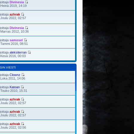
joittaja
Divinesia
 Heinä 2019, 14:19
joittaja
azhrak
 Joulu 2022, 02:57
joittaja
Divinesia
 Marras 2012, 10:36
joittaja
samosel
 Tammi 2016, 08:51
joittaja
aleksiterran
 Kesä 2016, 00:03
SIN VIESTI
joittaja
Clownz
 Loka 2011, 14:06
joittaja
Katoan
 Touko 2010, 15:31
joittaja
azhrak
 Joulu 2022, 02:57
joittaja
azhrak
 Joulu 2022, 02:57
joittaja
azhrak
 Joulu 2022, 02:56