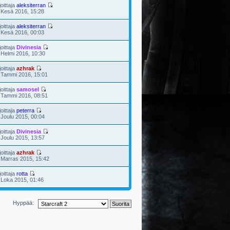
joittaja
aleksiterran
 Kesä 2016, 15:28
joittaja
aleksiterran
 Kesä 2016, 00:03
joittaja
Divinesia
 Helmi 2016, 10:30
joittaja
azhrak
 Tammi 2016, 15:01
joittaja
samosel
 Tammi 2016, 08:51
joittaja
peterra
 Joulu 2015, 00:04
joittaja
Divinesia
 Joulu 2015, 13:57
joittaja
azhrak
 Marras 2015, 15:42
joittaja
rotta
 Loka 2015, 01:46
Hyppää: