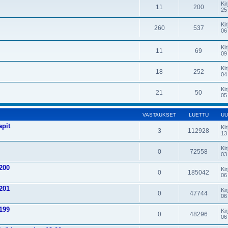
Kir
11
200
25
Kir
260
537
06
Kir
11
69
09
Kir
18
252
04
Kir
21
50
05
VASTAUKSET
LUETTU
UU
apit
Kir
3
112928
13
Kir
0
72558
03
200
Kir
0
185042
06
201
Kir
0
47744
06
199
Kir
0
48296
06