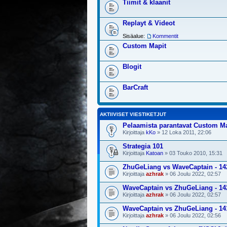
Tiimit & klaanit
Replayt & Videot
Sisäalue:
Kommentit
Custom Mapit
Blogit
BarCraft
AKTIIVISET VIESTIKETJUT
Pelaamista parantavat Custom M
Kirjoittaja
kKo
» 12 Loka 2011, 22:06
Strategia 101
Kirjoittaja
Katoan
» 03 Touko 2010, 15:31
ZhuGeLiang vs WaveCaptain - 14
Kirjoittaja
azhrak
» 06 Joulu 2022, 02:57
WaveCaptain vs ZhuGeLiang - 14
Kirjoittaja
azhrak
» 06 Joulu 2022, 02:57
WaveCaptain vs ZhuGeLiang - 14
Kirjoittaja
azhrak
» 06 Joulu 2022, 02:56