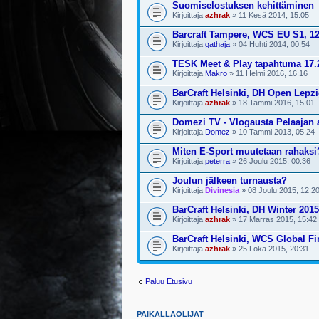
Suomiselostuksen kehittäminen
Kirjoittaja
azhrak
» 11 Kesä 2014, 15:05
Barcraft Tampere, WCS EU S1, 12
Kirjoittaja
gathaja
» 04 Huhti 2014, 00:54
TESK Meet & Play tapahtuma 17.
Kirjoittaja
Makro
» 11 Helmi 2016, 16:16
BarCraft Helsinki, DH Open Lepzi
Kirjoittaja
azhrak
» 18 Tammi 2016, 15:01
Domezi TV - Vlogausta Pelaajan ar
Kirjoittaja
Domez
» 10 Tammi 2013, 05:24
Miten E-Sport muutetaan rahaksi
Kirjoittaja
peterra
» 26 Joulu 2015, 00:36
Joulun jälkeen turnausta?
Kirjoittaja
Divinesia
» 08 Joulu 2015, 12:2
BarCraft Helsinki, DH Winter 201
Kirjoittaja
azhrak
» 17 Marras 2015, 15:42
BarCraft Helsinki, WCS Global Fi
Kirjoittaja
azhrak
» 25 Loka 2015, 20:31
Paluu Etusivu
PAIKALLAOLIJAT