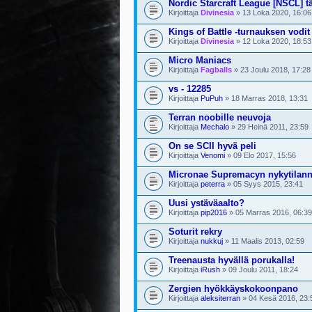
Nordic Starcraft League [NSCL] t
Kirjoittaja
Divinesia
» 13 Loka 2020, 16:06
Kings of Battle -turnauksen vodi
Kirjoittaja
Divinesia
» 12 Loka 2020, 18:53
Micro Maniacs
Kirjoittaja
Fagballs
» 23 Joulu 2018, 17:28
vs - 12285
Kirjoittaja
PuPuh
» 18 Marras 2018, 13:31
Terran noobille neuvoja
Kirjoittaja
Mechalo
» 29 Heinä 2011, 23:59
On se SCII hyvä peli
Kirjoittaja
Venomi
» 09 Elo 2017, 15:56
Micronae Supremacyn nykytilan
Kirjoittaja
peterra
» 05 Syys 2015, 23:41
Uusi ystäväaalto?
Kirjoittaja
pip2016
» 05 Marras 2016, 06:39
Soturit rekry
Kirjoittaja
nukkuj
» 11 Maalis 2013, 02:59
Treenausta hyvällä porukalla!
Kirjoittaja
iRush
» 09 Joulu 2011, 18:24
Zergien hyökkäyskokoonpano
Kirjoittaja
aleksiterran
» 04 Kesä 2016, 23: