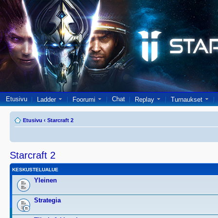
Etusivu
Chat
Ladder
Foorumi
Replay
Turnaukset
Etusivu
‹
Starcraft 2
Starcraft 2
KESKUSTELUALUE
Yleinen
Strategia