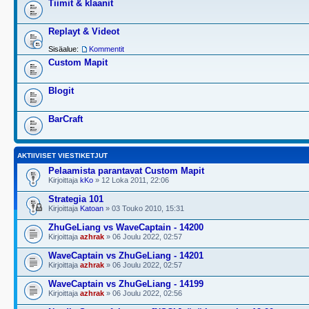
Tiimit & klaanit
Replayt & Videot
Sisäalue:
Kommentit
Custom Mapit
Blogit
BarCraft
AKTIIVISET VIESTIKETJUT
Pelaamista parantavat Custom Mapit
Kirjoittaja
kKo
» 12 Loka 2011, 22:06
Strategia 101
Kirjoittaja
Katoan
» 03 Touko 2010, 15:31
ZhuGeLiang vs WaveCaptain - 14200
Kirjoittaja
azhrak
» 06 Joulu 2022, 02:57
WaveCaptain vs ZhuGeLiang - 14201
Kirjoittaja
azhrak
» 06 Joulu 2022, 02:57
WaveCaptain vs ZhuGeLiang - 14199
Kirjoittaja
azhrak
» 06 Joulu 2022, 02:56