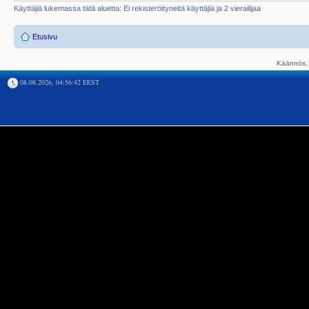
Käyttäjiä lukemassa tätä aluetta: Ei rekisteröityneitä käyttäjiä ja 2 vierailijaa
Etusivu
Käännös, 
08.08.2026, 04:56:42 EEST