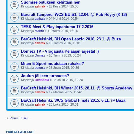
Suomiselostuksen kehittäminen
Kirjoittaja
azhrak
» 11 Kesä 2014, 15:05
Barcraft Tampere, WCS EU S1, 12.04. @ Pub Höyry (K-18)
Kirjoittaja
gathaja
» 04 Huhti 2014, 00:54
TESK Meet & Play tapahtuma 17.2.2016
Kirjoittaja
Makro
» 11 Helmi 2016, 16:16
BarCraft Helsinki, DH Open Lepzig 2016, 23.1. @ Buza
Kirjoittaja
azhrak
» 18 Tammi 2016, 15:01
Domezi TV - Vlogausta Pelaajan arjesta! :)
Kirjoittaja
Domez
» 10 Tammi 2013, 05:24
Miten E-Sport muutetaan rahaksi?
Kirjoittaja
peterra
» 26 Joulu 2015, 00:36
Joulun jälkeen turnausta?
Kirjoittaja
Divinesia
» 08 Joulu 2015, 12:20
BarCraft Helsinki, DH Winter 2015, 28.11. @ Sports Academy
Kirjoittaja
azhrak
» 17 Marras 2015, 15:42
BarCraft Helsinki, WCS Global Finals 2015, 6.11. @ Buza
Kirjoittaja
azhrak
» 25 Loka 2015, 20:31
Paluu Etusivu
PAIKALLAOLIJAT