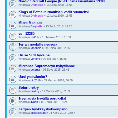
Nordic Starcraft League [NSCL] tänä lauantaina 19:00
Kirjoittaja
Divinesia
» 13 Loka 2020, 16:06
Kings of Battle -turnauksen vodit suomeksi
Kirjoittaja
Divinesia
» 12 Loka 2020, 18:53
Micro Maniacs
Kirjoittaja
Fagballs
» 23 Joulu 2018, 17:28
vs - 12285
Kirjoittaja
PuPuh
» 18 Marras 2018, 13:31
Terran noobille neuvoja
Kirjoittaja
Mechalo
» 29 Heinä 2011, 23:59
On se SCII hyvä peli
Kirjoittaja
Venomi
» 09 Elo 2017, 15:56
Micronae Supremacyn nykytilanne
Kirjoittaja
peterra
» 05 Syys 2015, 23:41
Uusi ystäväaalto?
Kirjoittaja
pip2016
» 05 Marras 2016, 06:39
Soturit rekry
Kirjoittaja
nukkuj
» 11 Maalis 2013, 02:59
Treenausta hyvällä porukalla!
Kirjoittaja
iRush
» 09 Joulu 2011, 18:24
Zergien hyökkäyskokoonpano
Kirjoittaja
aleksiterran
» 04 Kesä 2016, 23:57