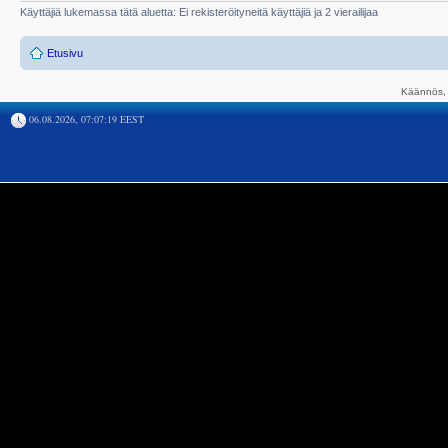
Käyttäjiä lukemassa tätä aluetta: Ei rekisteröityneitä käyttäjiä ja 2 vierailijaa
Etusivu
Käännös, 
06.08.2026, 07:07:19 EEST