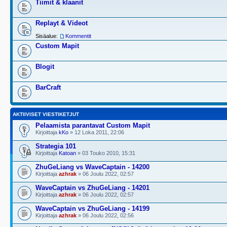
Tiimit & klaanit
Replayt & Videot
Sisäalue:
Kommentit
Custom Mapit
Blogit
BarCraft
AKTIIVISET VIESTIKETJUT
Pelaamista parantavat Custom Mapit
Kirjoittaja
kKo
» 12 Loka 2011, 22:06
Strategia 101
Kirjoittaja
Katoan
» 03 Touko 2010, 15:31
ZhuGeLiang vs WaveCaptain - 14200
Kirjoittaja
azhrak
» 06 Joulu 2022, 02:57
WaveCaptain vs ZhuGeLiang - 14201
Kirjoittaja
azhrak
» 06 Joulu 2022, 02:57
WaveCaptain vs ZhuGeLiang - 14199
Kirjoittaja
azhrak
» 06 Joulu 2022, 02:56