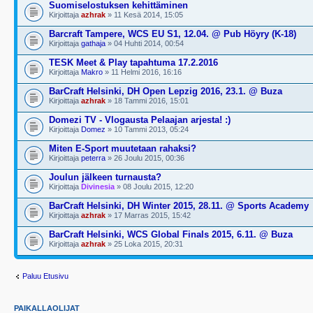
Suomiselostuksen kehittäminen
Kirjoittaja
azhrak
» 11 Kesä 2014, 15:05
Barcraft Tampere, WCS EU S1, 12.04. @ Pub Höyry (K-18)
Kirjoittaja
gathaja
» 04 Huhti 2014, 00:54
TESK Meet & Play tapahtuma 17.2.2016
Kirjoittaja
Makro
» 11 Helmi 2016, 16:16
BarCraft Helsinki, DH Open Lepzig 2016, 23.1. @ Buza
Kirjoittaja
azhrak
» 18 Tammi 2016, 15:01
Domezi TV - Vlogausta Pelaajan arjesta! :)
Kirjoittaja
Domez
» 10 Tammi 2013, 05:24
Miten E-Sport muutetaan rahaksi?
Kirjoittaja
peterra
» 26 Joulu 2015, 00:36
Joulun jälkeen turnausta?
Kirjoittaja
Divinesia
» 08 Joulu 2015, 12:20
BarCraft Helsinki, DH Winter 2015, 28.11. @ Sports Academy
Kirjoittaja
azhrak
» 17 Marras 2015, 15:42
BarCraft Helsinki, WCS Global Finals 2015, 6.11. @ Buza
Kirjoittaja
azhrak
» 25 Loka 2015, 20:31
Paluu Etusivu
PAIKALLAOLIJAT