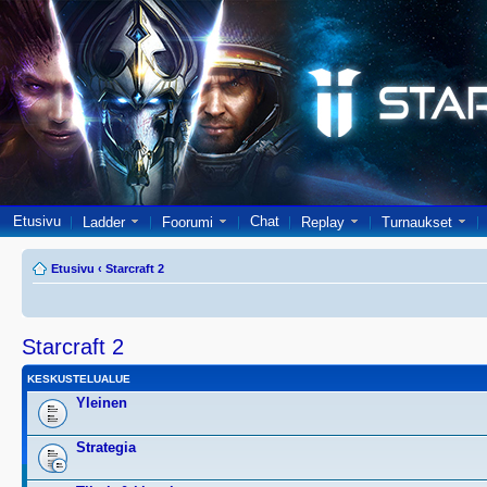
Etusivu
Chat
Ladder
Foorumi
Replay
Turnaukset
Etusivu
‹
Starcraft 2
Starcraft 2
KESKUSTELUALUE
Yleinen
Strategia