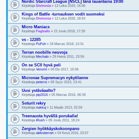
Nordic Starcraft League [NSCL] tänä lauantaina 19:00
Kirjoittaja
Divinesia
» 13 Loka 2020, 16:06
Kings of Battle -turnauksen vodit suomeksi
Kirjoittaja
Divinesia
» 12 Loka 2020, 18:53
Micro Maniacs
Kirjoittaja
Fagballs
» 23 Joulu 2018, 17:28
vs - 12285
Kirjoittaja
PuPuh
» 18 Marras 2018, 13:31
Terran noobille neuvoja
Kirjoittaja
Mechalo
» 29 Heinä 2011, 23:59
On se SCII hyvä peli
Kirjoittaja
Venomi
» 09 Elo 2017, 15:56
Micronae Supremacyn nykytilanne
Kirjoittaja
peterra
» 05 Syys 2015, 23:41
Uusi ystäväaalto?
Kirjoittaja
pip2016
» 05 Marras 2016, 06:39
Soturit rekry
Kirjoittaja
nukkuj
» 11 Maalis 2013, 02:59
Treenausta hyvällä porukalla!
Kirjoittaja
iRush
» 09 Joulu 2011, 18:24
Zergien hyökkäyskokoonpano
Kirjoittaja
aleksiterran
» 04 Kesä 2016, 23:57