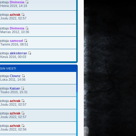
joittaja
Divinesia
 Heinä 2019, 14:19
joittaja
azhrak
 Joulu 2022, 02:57
joittaja
Divinesia
 Marras 2012, 10:36
joittaja
samosel
 Tammi 2016, 08:51
joittaja
aleksiterran
 Kesä 2016, 00:03
SIN VIESTI
joittaja
Clownz
 Loka 2011, 14:06
joittaja
Katoan
 Touko 2010, 15:31
joittaja
azhrak
 Joulu 2022, 02:57
joittaja
azhrak
 Joulu 2022, 02:57
joittaja
azhrak
 Joulu 2022, 02:56