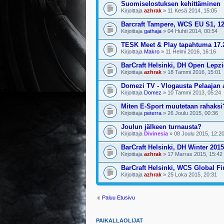
Suomiselostuksen kehittäminen
Kirjoittaja
azhrak
» 11 Kesä 2014, 15:05
Barcraft Tampere, WCS EU S1, 12
Kirjoittaja
gathaja
» 04 Huhti 2014, 00:54
TESK Meet & Play tapahtuma 17.
Kirjoittaja
Makro
» 11 Helmi 2016, 16:16
BarCraft Helsinki, DH Open Lepzi
Kirjoittaja
azhrak
» 18 Tammi 2016, 15:01
Domezi TV - Vlogausta Pelaajan ar
Kirjoittaja
Domez
» 10 Tammi 2013, 05:24
Miten E-Sport muutetaan rahaksi
Kirjoittaja
peterra
» 26 Joulu 2015, 00:36
Joulun jälkeen turnausta?
Kirjoittaja
Divinesia
» 08 Joulu 2015, 12:2
BarCraft Helsinki, DH Winter 201
Kirjoittaja
azhrak
» 17 Marras 2015, 15:42
BarCraft Helsinki, WCS Global Fi
Kirjoittaja
azhrak
» 25 Loka 2015, 20:31
Paluu Etusivu
PAIKALLAOLIJAT