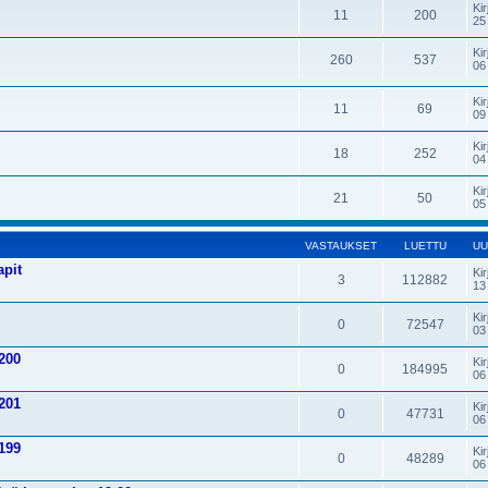
Kir
11
200
25
Kir
260
537
06
Kir
11
69
09
Kir
18
252
04
Kir
21
50
05
VASTAUKSET
LUETTU
UU
apit
Kir
3
112882
13
Kir
0
72547
03
200
Kir
0
184995
06
201
Kir
0
47731
06
199
Kir
0
48289
06