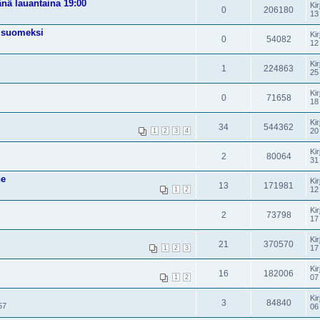
änä lauantaina 19:00
Kir
0
206180
13
t suomeksi
Kir
0
54082
12
Kir
1
224863
25
Kir
0
71658
18
Kir
34
544362
20
1
2
3
4
Kir
2
80064
31
ne
Kir
13
171981
12
1
2
Kir
2
73798
17
Kir
21
370570
17
1
2
3
Kir
16
182006
07
1
2
Kir
3
84840
57
06