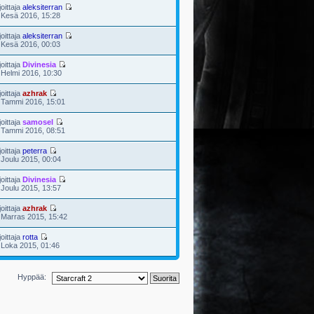
joittaja
aleksiterran
 Kesä 2016, 15:28
joittaja
aleksiterran
 Kesä 2016, 00:03
joittaja
Divinesia
 Helmi 2016, 10:30
joittaja
azhrak
 Tammi 2016, 15:01
joittaja
samosel
 Tammi 2016, 08:51
joittaja
peterra
 Joulu 2015, 00:04
joittaja
Divinesia
 Joulu 2015, 13:57
joittaja
azhrak
 Marras 2015, 15:42
joittaja
rotta
 Loka 2015, 01:46
Hyppää: