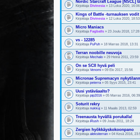
Nordic Starcraft League [NSCL] t
Kirjoittaja
Divinesia
» 13 Loka 2020, 16:06
Kings of Battle -turnauksen vodi
Kirjoittaja
Divinesia
» 12 Loka 2020, 18:53
Micro Maniacs
Kirjoittaja
Fagballs
» 23 Joulu 2018, 17:28
vs - 12285
Kirjoittaja
PuPuh
» 18 Marras 2018, 13:31
Terran noobille neuvoja
Kirjoittaja
Mechalo
» 29 Heinä 2011, 23:59
On se SCII hyvä peli
Kirjoittaja
Venomi
» 09 Elo 2017, 15:56
Micronae Supremacyn nykytilan
Kirjoittaja
peterra
» 05 Syys 2015, 23:41
Uusi ystäväaalto?
Kirjoittaja
pip2016
» 05 Marras 2016, 06:39
Soturit rekry
Kirjoittaja
nukkuj
» 11 Maalis 2013, 02:59
Treenausta hyvällä porukalla!
Kirjoittaja
iRush
» 09 Joulu 2011, 18:24
Zergien hyökkäyskokoonpano
Kirjoittaja
aleksiterran
» 04 Kesä 2016, 23: