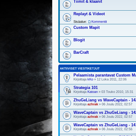
Tiimit & klaanit
Replayt & Videot
Sisäalue:
Kommentit
Custom Mapit
Blogit
BarCraft
AKTIIVISET VIESTIKETJUT
Pelaamista parantavat Custom M
Kirjoittaja
kKo
» 12 Loka 2011, 22:06
Strategia 101
Kirjoittaja
Katoan
» 03 Touko 2010, 15:31
ZhuGeLiang vs WaveCaptain - 14
Kirjoittaja
azhrak
» 06 Joulu 2022, 02:57
WaveCaptain vs ZhuGeLiang - 14
Kirjoittaja
azhrak
» 06 Joulu 2022, 02:57
WaveCaptain vs ZhuGeLiang - 14
Kirjoittaja
azhrak
» 06 Joulu 2022, 02:56