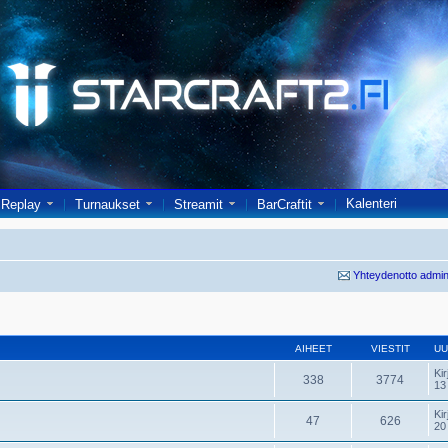
Kalenteri
Replay
Turnaukset
Streamit
BarCraftit
Yhteydenotto admin
AIHEET
VIESTIT
UU
Kir
338
3774
13
Kir
47
626
20