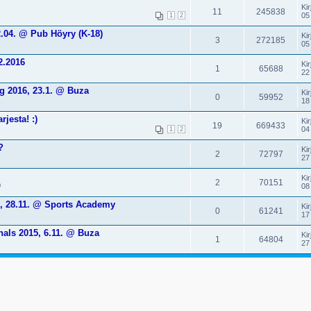
Kir
11
245838
05
1
2
.04. @ Pub Höyry (K-18)
Kir
3
272185
05
2.2016
Kir
1
65688
22
g 2016, 23.1. @ Buza
Kir
0
59952
18
jesta! :)
Kir
19
669433
04
1
2
?
Kir
2
72797
27
Kir
2
70151
0
08
5, 28.11. @ Sports Academy
Kir
0
61241
17
nals 2015, 6.11. @ Buza
Kir
1
64804
27