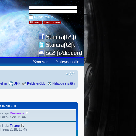
Muista minut
Sponsorit
Yhteydenotto
eihin
UKK
Rekisteröidy
Kirjaudu sisään
SIN VIESTI
joittaja
Divinesia
 Loka 2020, 16:06
joittaja
Tinane
 Heinä 2018, 10:45