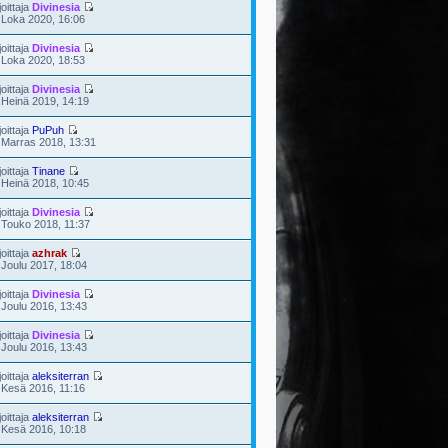
joittaja
Divinesia
 Loka 2020, 16:06
joittaja
Divinesia
 Loka 2020, 18:53
joittaja
Divinesia
 Heinä 2019, 14:19
joittaja
PuPuh
 Marras 2018, 13:31
joittaja
Tinane
 Heinä 2018, 10:45
joittaja
Divinesia
 Touko 2018, 11:37
joittaja
azhrak
 Joulu 2017, 18:04
joittaja
Divinesia
 Joulu 2016, 13:43
joittaja
Divinesia
 Joulu 2016, 13:43
joittaja
aleksiterran
 Kesä 2016, 11:16
joittaja
aleksiterran
 Kesä 2016, 10:18