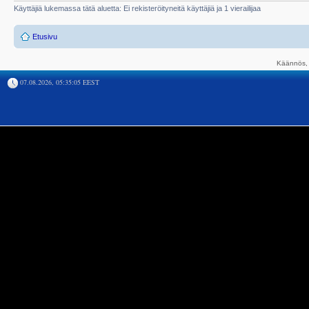
Käyttäjiä lukemassa tätä aluetta: Ei rekisteröityneitä käyttäjiä ja 1 vierailijaa
Etusivu
Käännös, 
07.08.2026, 05:35:05 EEST