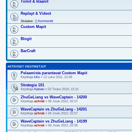
Tiimit & klaanit
Replayt & Videot
Sisäalue:
Kommentit
Custom Mapit
Blogit
BarCraft
AKTIIVISET VIESTIKETJUT
Pelaamista parantavat Custom Mapit
Kirjoittaja
kKo
» 12 Loka 2011, 22:06
Strategia 101
Kirjoittaja
Katoan
» 03 Touko 2010, 15:31
ZhuGeLiang vs WaveCaptain - 14200
Kirjoittaja
azhrak
» 06 Joulu 2022, 02:57
WaveCaptain vs ZhuGeLiang - 14201
Kirjoittaja
azhrak
» 06 Joulu 2022, 02:57
WaveCaptain vs ZhuGeLiang - 14199
Kirjoittaja
azhrak
» 06 Joulu 2022, 02:56