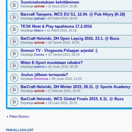
Suomiselostuksen kehittäminen
Kirjoittaja
azhrak
» 11 Kesä 2014, 15:05
Barcraft Tampere, WCS EU S1, 12.04. @ Pub Höyry (K-18)
Kirjoittaja
gathaja
» 04 Huhti 2014, 00:54
TESK Meet & Play tapahtuma 17.2.2016
Kirjoittaja
Makro
» 11 Helmi 2016, 16:16
BarCraft Helsinki, DH Open Lepzig 2016, 23.1. @ Buza
Kirjoittaja
azhrak
» 18 Tammi 2016, 15:01
Domezi TV - Vlogausta Pelaajan arjesta! :)
Kirjoittaja
Domez
» 10 Tammi 2013, 05:24
Miten E-Sport muutetaan rahaksi?
Kirjoittaja
peterra
» 26 Joulu 2015, 00:36
Joulun jälkeen turnausta?
Kirjoittaja
Divinesia
» 08 Joulu 2015, 12:20
BarCraft Helsinki, DH Winter 2015, 28.11. @ Sports Academy
Kirjoittaja
azhrak
» 17 Marras 2015, 15:42
BarCraft Helsinki, WCS Global Finals 2015, 6.11. @ Buza
Kirjoittaja
azhrak
» 25 Loka 2015, 20:31
Paluu Etusivu
PAIKALLAOLIJAT