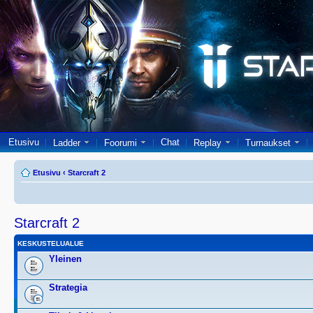
Etusivu
Chat
Ladder
Foorumi
Replay
Turnaukset
Etusivu
‹
Starcraft 2
Starcraft 2
KESKUSTELUALUE
Yleinen
Strategia