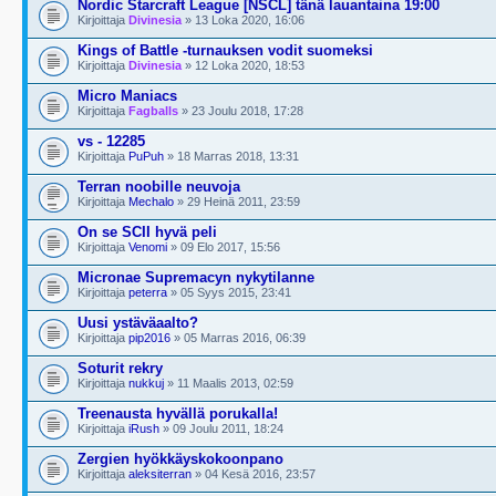
Nordic Starcraft League [NSCL] tänä lauantaina 19:00
Kirjoittaja
Divinesia
» 13 Loka 2020, 16:06
Kings of Battle -turnauksen vodit suomeksi
Kirjoittaja
Divinesia
» 12 Loka 2020, 18:53
Micro Maniacs
Kirjoittaja
Fagballs
» 23 Joulu 2018, 17:28
vs - 12285
Kirjoittaja
PuPuh
» 18 Marras 2018, 13:31
Terran noobille neuvoja
Kirjoittaja
Mechalo
» 29 Heinä 2011, 23:59
On se SCII hyvä peli
Kirjoittaja
Venomi
» 09 Elo 2017, 15:56
Micronae Supremacyn nykytilanne
Kirjoittaja
peterra
» 05 Syys 2015, 23:41
Uusi ystäväaalto?
Kirjoittaja
pip2016
» 05 Marras 2016, 06:39
Soturit rekry
Kirjoittaja
nukkuj
» 11 Maalis 2013, 02:59
Treenausta hyvällä porukalla!
Kirjoittaja
iRush
» 09 Joulu 2011, 18:24
Zergien hyökkäyskokoonpano
Kirjoittaja
aleksiterran
» 04 Kesä 2016, 23:57