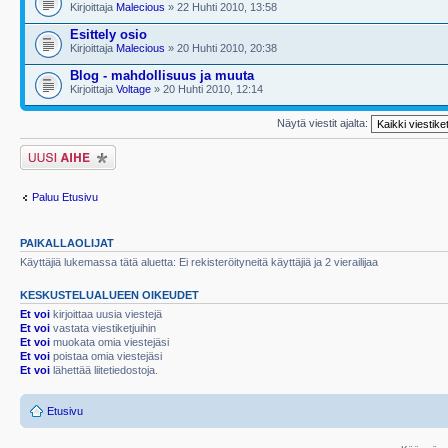
Kirjoittaja
Malecious
» 22 Huhti 2010, 13:58
Esittely osio
Kirjoittaja
Malecious
» 20 Huhti 2010, 20:38
Blog - mahdollisuus ja muuta
Kirjoittaja
Voltage
» 20 Huhti 2010, 12:14
Näytä viestit ajalta:
Lähetä uusi viesti
Paluu Etusivu
PAIKALLAOLIJAT
Käyttäjiä lukemassa tätä aluetta: Ei rekisteröityneitä käyttäjiä ja 2 vierailijaa
KESKUSTELUALUEEN OIKEUDET
Et voi
kirjoittaa uusia viestejä
Et voi
vastata viestiketjuihin
Et voi
muokata omia viestejäsi
Et voi
poistaa omia viestejäsi
Et voi
lähettää liitetiedostoja.
Etusivu