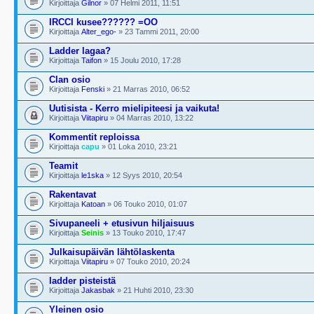
Kirjoittaja
Gilnor
» 07 Helmi 2011, 11:51
IRCCI kusee?????? =OO
Kirjoittaja
Alter_ego-
» 23 Tammi 2011, 20:00
Ladder lagaa?
Kirjoittaja
Taifon
» 15 Joulu 2010, 17:28
Clan osio
Kirjoittaja
Fenski
» 21 Marras 2010, 06:52
Uutisista - Kerro mielipiteesi ja vaikuta!
Kirjoittaja
Viitapiru
» 04 Marras 2010, 13:22
Kommentit reploissa
Kirjoittaja
capu
» 01 Loka 2010, 23:21
Teamit
Kirjoittaja
le1ska
» 12 Syys 2010, 20:54
Rakentavat
Kirjoittaja
Katoan
» 06 Touko 2010, 01:07
Sivupaneeli + etusivun hiljaisuus
Kirjoittaja
Seinis
» 13 Touko 2010, 17:47
Julkaisupäivän lähtölaskenta
Kirjoittaja
Viitapiru
» 07 Touko 2010, 20:24
ladder pisteistä
Kirjoittaja
Jakasbak
» 21 Huhti 2010, 23:30
Yleinen osio