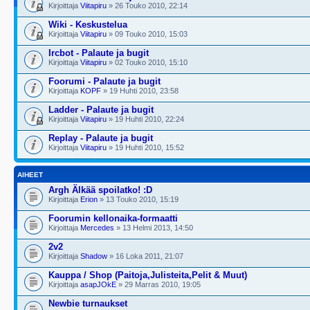
Kirjoittaja
Viitapiru
» 26 Touko 2010, 22:14
Wiki - Keskustelua
Kirjoittaja
Viitapiru
» 09 Touko 2010, 15:03
Ircbot - Palaute ja bugit
Kirjoittaja
Viitapiru
» 02 Touko 2010, 15:10
Foorumi - Palaute ja bugit
Kirjoittaja
KOPF
» 19 Huhti 2010, 23:58
Ladder - Palaute ja bugit
Kirjoittaja
Viitapiru
» 19 Huhti 2010, 22:24
Replay - Palaute ja bugit
Kirjoittaja
Viitapiru
» 19 Huhti 2010, 15:52
AIHEET
Argh Älkää spoilatko! :D
Kirjoittaja
Erion
» 13 Touko 2010, 15:19
Foorumin kellonaika-formaatti
Kirjoittaja
Mercedes
» 13 Helmi 2013, 14:50
2v2
Kirjoittaja
Shadow
» 16 Loka 2011, 21:07
Kauppa / Shop (Paitoja,Julisteita,Pelit & Muut)
Kirjoittaja
asapJOkE
» 29 Marras 2010, 19:05
Newbie turnaukset