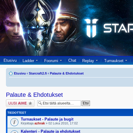
Etusivu
Chat
Ladder
Foorumi
Replay
Turnaukset
Etusivu
‹
Starcraft2.fi
‹
Palaute & Ehdotukset
Palaute & Ehdotukset
Lähetä uusi viesti
TIEDOTTEET
Turnaukset - Palaute ja bugit
Kirjoittaja
azhrak
» 02 Loka 2010, 17:02
Kalenteri - Palaute ja ehdotukset