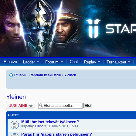
Etusivu
Chat
Ladder
Foorumi
Replay
Turnaukset
Etusivu
‹
Random keskustelu
‹
Yleinen
Yleinen
Lähetä uusi viesti
AIHEET
Mitä ihmiset tekevät työkseen?
Kirjoittaja
Pinna
» 11 Touko 2011, 15:41
Paras hiiri/näppis starren peluuseen?