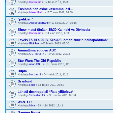
Kirjoittaja
Divinesia
» 17 Kesä 2011, 15:38
Ensinmäinen esine vasemmallasi...
Kirjoittaja
MeteoRain
» 17 Touko 2011, 14:30
"pelikieli"
Kirjoittaja
Aleksi Vuorilahti
» 17 Kesä 2014, 15:16
Show-matsi tänään 19:30 Kalinski vs Divinesia
Kirjoittaja
Divinesia
» 18 Heinä 2013, 17:38
Levels 13-14.4.2013, Keski-Suomen suurin pelitapahtuma!
Kirjoittaja
PinkFox
» 03 Maalis 2013, 02:38
Ammattimaisuuden ABC
Kirjoittaja
OCPetrus
» 27 Syys 2012, 20:23
Star Wars The Old Republic
Kirjoittaja
asapJOkE
» 10 Tammi 2012, 12:19
Hupia
Kirjoittaja
Northerni
» 04 Heinä 2011, 12:24
Granlund
Kirjoittaja
Ruin
» 13 Touko 2011, 23:59
Lähetä desktoppisi! *Rate ylläoleva*
Kirjoittaja
SebastianJSL
» 30 Tammi 2011, 02:04
WANTED!
Kirjoittaja
Nika
» 19 Huhti 2012, 12:41
Gaming Rigisi