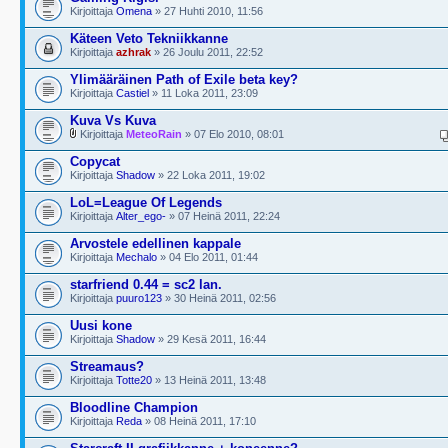
Kirjoittaja
Omena
» 27 Huhti 2010, 11:56
Käteen Veto Tekniikkanne
Kirjoittaja
azhrak
» 26 Joulu 2011, 22:52
Ylimääräinen Path of Exile beta key?
Kirjoittaja
Castiel
» 11 Loka 2011, 23:09
Kuva Vs Kuva
Kirjoittaja
MeteoRain
» 07 Elo 2010, 08:01
Copycat
Kirjoittaja
Shadow
» 22 Loka 2011, 19:02
LoL=League Of Legends
Kirjoittaja
Alter_ego-
» 07 Heinä 2011, 22:24
Arvostele edellinen kappale
Kirjoittaja
Mechalo
» 04 Elo 2011, 01:44
starfriend 0.44 = sc2 lan.
Kirjoittaja
puuro123
» 30 Heinä 2011, 02:56
Uusi kone
Kirjoittaja
Shadow
» 29 Kesä 2011, 16:44
Streamaus?
Kirjoittaja
Totte20
» 13 Heinä 2011, 13:48
Bloodline Champion
Kirjoittaja
Reda
» 08 Heinä 2011, 17:10