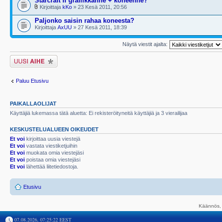
Starcraft II grafiikkanne + koneenne?
Kirjoittaja
kKo
» 23 Kesä 2011, 20:56
Paljonko saisin rahaa koneesta?
Kirjoittaja
AxUU
» 27 Kesä 2011, 18:39
Näytä viestit ajalta:
Lähetä uusi viesti
Paluu Etusivu
PAIKALLAOLIJAT
Käyttäjiä lukemassa tätä aluetta: Ei rekisteröityneitä käyttäjiä ja 3 vierailijaa
KESKUSTELUALUEEN OIKEUDET
Et voi
kirjoittaa uusia viestejä
Et voi
vastata viestiketjuihin
Et voi
muokata omia viestejäsi
Et voi
poistaa omia viestejäsi
Et voi
lähettää liitetiedostoja.
Etusivu
Käännös, 
07.08.2026, 07:25:22 EEST