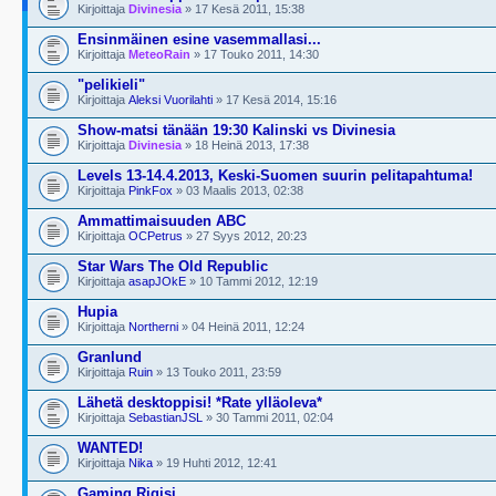
Kirjoittaja
Divinesia
» 17 Kesä 2011, 15:38
Ensinmäinen esine vasemmallasi...
Kirjoittaja
MeteoRain
» 17 Touko 2011, 14:30
"pelikieli"
Kirjoittaja
Aleksi Vuorilahti
» 17 Kesä 2014, 15:16
Show-matsi tänään 19:30 Kalinski vs Divinesia
Kirjoittaja
Divinesia
» 18 Heinä 2013, 17:38
Levels 13-14.4.2013, Keski-Suomen suurin pelitapahtuma!
Kirjoittaja
PinkFox
» 03 Maalis 2013, 02:38
Ammattimaisuuden ABC
Kirjoittaja
OCPetrus
» 27 Syys 2012, 20:23
Star Wars The Old Republic
Kirjoittaja
asapJOkE
» 10 Tammi 2012, 12:19
Hupia
Kirjoittaja
Northerni
» 04 Heinä 2011, 12:24
Granlund
Kirjoittaja
Ruin
» 13 Touko 2011, 23:59
Lähetä desktoppisi! *Rate ylläoleva*
Kirjoittaja
SebastianJSL
» 30 Tammi 2011, 02:04
WANTED!
Kirjoittaja
Nika
» 19 Huhti 2012, 12:41
Gaming Rigisi