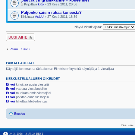
Starcraft II grafiikkanne + koneenne?
Kirjoittaja
kKo
» 23 Kesä 2011, 20:56
Paljonko saisin rahaa koneesta?
Kirjoittaja
AxUU
» 27 Kesä 2011, 18:39
Näytä viestit ajalta:
Lähetä uusi viesti
Paluu Etusivu
PAIKALLAOLIJAT
Käyttäjiä lukemassa tätä aluetta: Ei rekisteröityneitä käyttäjiä ja 1 vierailijaa
KESKUSTELUALUEEN OIKEUDET
Et voi
kirjoittaa uusia viestejä
Et voi
vastata viestiketjuihin
Et voi
muokata omia viestejäsi
Et voi
poistaa omia viestejäsi
Et voi
lähettää liitetiedostoja.
Etusivu
Käännös, 
09.08.2026, 18:53:28 EEST