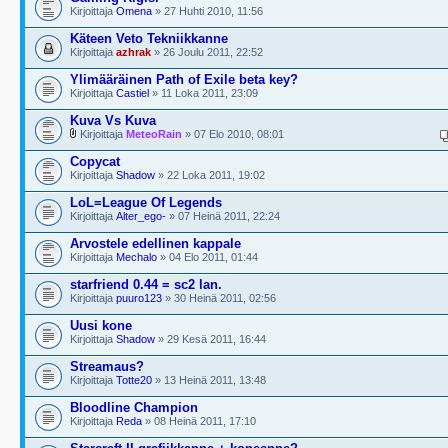
Kirjoittaja
Omena
» 27 Huhti 2010, 11:56
Käteen Veto Tekniikkanne
Kirjoittaja
azhrak
» 26 Joulu 2011, 22:52
Ylimääräinen Path of Exile beta key?
Kirjoittaja
Castiel
» 11 Loka 2011, 23:09
Kuva Vs Kuva
Kirjoittaja
MeteoRain
» 07 Elo 2010, 08:01
Copycat
Kirjoittaja
Shadow
» 22 Loka 2011, 19:02
LoL=League Of Legends
Kirjoittaja
Alter_ego-
» 07 Heinä 2011, 22:24
Arvostele edellinen kappale
Kirjoittaja
Mechalo
» 04 Elo 2011, 01:44
starfriend 0.44 = sc2 lan.
Kirjoittaja
puuro123
» 30 Heinä 2011, 02:56
Uusi kone
Kirjoittaja
Shadow
» 29 Kesä 2011, 16:44
Streamaus?
Kirjoittaja
Totte20
» 13 Heinä 2011, 13:48
Bloodline Champion
Kirjoittaja
Reda
» 08 Heinä 2011, 17:10