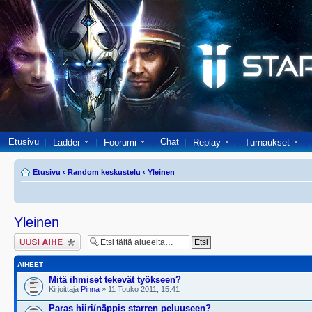
Etusivu
Chat
Ladder
Foorumi
Replay
Turnaukset
Etusivu
‹
Random keskustelu
‹
Yleinen
Yleinen
Lähetä uusi viesti
AIHEET
Mitä ihmiset tekevät työkseen?
Kirjoittaja
Pinna
» 11 Touko 2011, 15:41
Paras hiiri/näppis starren peluuseen?