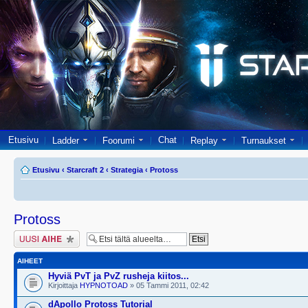
Etusivu
Chat
Ladder
Foorumi
Replay
Turnaukset
Etusivu
‹
Starcraft 2
‹
Strategia
‹
Protoss
Protoss
Lähetä uusi viesti
AIHEET
Hyviä PvT ja PvZ rusheja kiitos...
Kirjoittaja
HYPNOTOAD
» 05 Tammi 2011, 02:42
dApollo Protoss Tutorial