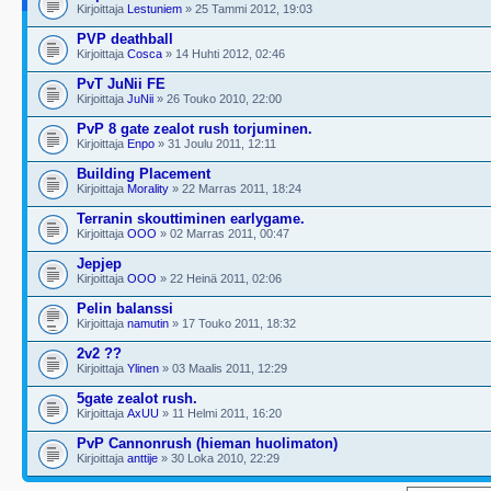
Kirjoittaja
Lestuniem
» 25 Tammi 2012, 19:03
PVP deathball
Kirjoittaja
Cosca
» 14 Huhti 2012, 02:46
PvT JuNii FE
Kirjoittaja
JuNii
» 26 Touko 2010, 22:00
PvP 8 gate zealot rush torjuminen.
Kirjoittaja
Enpo
» 31 Joulu 2011, 12:11
Building Placement
Kirjoittaja
Morality
» 22 Marras 2011, 18:24
Terranin skouttiminen earlygame.
Kirjoittaja
OOO
» 02 Marras 2011, 00:47
Jepjep
Kirjoittaja
OOO
» 22 Heinä 2011, 02:06
Pelin balanssi
Kirjoittaja
namutin
» 17 Touko 2011, 18:32
2v2 ??
Kirjoittaja
Ylinen
» 03 Maalis 2011, 12:29
5gate zealot rush.
Kirjoittaja
AxUU
» 11 Helmi 2011, 16:20
PvP Cannonrush (hieman huolimaton)
Kirjoittaja
anttije
» 30 Loka 2010, 22:29