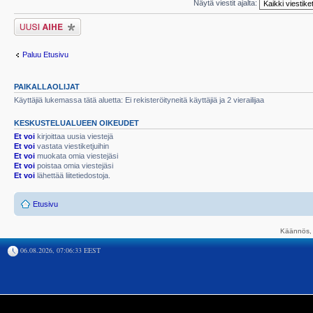
Näytä viestit ajalta:
Lähetä uusi viesti
Paluu Etusivu
PAIKALLAOLIJAT
Käyttäjiä lukemassa tätä aluetta: Ei rekisteröityneitä käyttäjiä ja 2 vierailijaa
KESKUSTELUALUEEN OIKEUDET
Et voi
kirjoittaa uusia viestejä
Et voi
vastata viestiketjuihin
Et voi
muokata omia viestejäsi
Et voi
poistaa omia viestejäsi
Et voi
lähettää liitetiedostoja.
Etusivu
Käännös, 
06.08.2026, 07:06:33 EEST