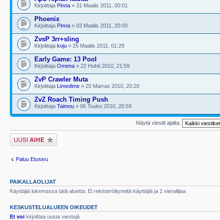
Kirjoittaja
Pinna
» 31 Maalis 2011, 00:01
Phoenix
Kirjoittaja
Pinna
» 03 Maalis 2011, 20:00
ZvsP 3rr+sling
Kirjoittaja
koju
» 25 Maalis 2011, 01:29
Early Game: 13 Pool
Kirjoittaja
Omena
» 22 Huhti 2010, 21:59
ZvP Crawler Muta
Kirjoittaja
Limedime
» 20 Marras 2010, 20:20
ZvZ Roach Timing Push
Kirjoittaja
Taimou
» 06 Touko 2010, 20:59
Näytä viestit ajalta:
Lähetä uusi viesti
Paluu Etusivu
PAIKALLAOLIJAT
Käyttäjiä lukemassa tätä aluetta: Ei rekisteröityneitä käyttäjiä ja 1 vierailijaa
KESKUSTELUALUEEN OIKEUDET
Et voi
kirjoittaa uusia viestejä