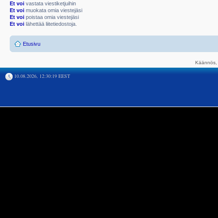
Et voi
vastata viestiketjuihin
Et voi
muokata omia viestejäsi
Et voi
poistaa omia viestejäsi
Et voi
lähettää liitetiedostoja.
Etusivu
Käännös, 
10.08.2026, 12:30:19 EEST