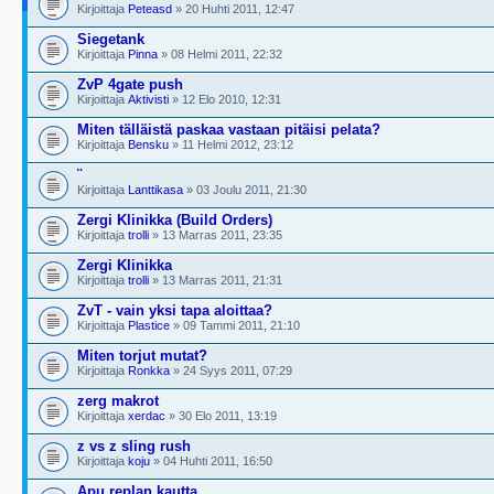
Kirjoittaja
Peteasd
» 20 Huhti 2011, 12:47
Siegetank
Kirjoittaja
Pinna
» 08 Helmi 2011, 22:32
ZvP 4gate push
Kirjoittaja
Aktivisti
» 12 Elo 2010, 12:31
Miten tälläistä paskaa vastaan pitäisi pelata?
Kirjoittaja
Bensku
» 11 Helmi 2012, 23:12
¨
Kirjoittaja
Lanttikasa
» 03 Joulu 2011, 21:30
Zergi Klinikka (Build Orders)
Kirjoittaja
trolli
» 13 Marras 2011, 23:35
Zergi Klinikka
Kirjoittaja
trolli
» 13 Marras 2011, 21:31
ZvT - vain yksi tapa aloittaa?
Kirjoittaja
Plastice
» 09 Tammi 2011, 21:10
Miten torjut mutat?
Kirjoittaja
Ronkka
» 24 Syys 2011, 07:29
zerg makrot
Kirjoittaja
xerdac
» 30 Elo 2011, 13:19
z vs z sling rush
Kirjoittaja
koju
» 04 Huhti 2011, 16:50
Apu replan kautta