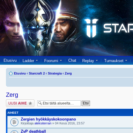
Etusivu
Chat
Ladder
Foorumi
Replay
Turnaukset
Etusivu
‹
Starcraft 2
‹
Strategia
‹
Zerg
Zerg
Lähetä uusi viesti
AIHEET
Zergien hyökkäyskokoonpano
Kirjoittaja
aleksiterran
» 04 Kesä 2016, 23:57
ZvP deathball