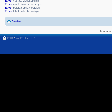
Et voi
vastata viestiketjuihin
Et voi
muokata omia viestejäsi
Et voi
poistaa omia viestejäsi
Et voi
lähettää liitetiedostoja.
Etusivu
Käännös, 
07.08.2026, 07:40:53 EEST