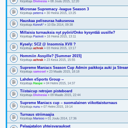
Kirjoittaja
Divinesia
» 08 Joulu 2015, 12:20
Micronae Supremacy -league Season 3
Kirjoittaja
peterra
» 30 Heinä 2015, 13:25
Hauskaa peliseuraa hakusessa
Kirjoittaja
KonnA^
» 10 Elo 2014, 09:38
Millaisia turnauksia nyt pyörii/Onko kysyntää uusille?
Kirjoittaja
Pasketi
» 16 Heinä 2015, 13:11
Kysely: SC2 @ Insomnia XVII ?
Kirjoittaja
azhrak
» 03 Heinä 2015, 13:17
Hommiin Assyille? [Summer 2015]
Kirjoittaja
azhrak
» 23 Kesä 2015, 15:55
Supreme Maniacs Season Cup Admin paikkoja auki ja Strea
Kirjoittaja
samosel
» 23 Maalis 2015, 18:18
Lahden eSports Group --
Kirjoittaja
Haspe
» 04 Helmi 2015, 14:37
Tiistaicup retrojen pisteboard
Kirjoittaja
Divinesia
» 09 Maalis 2015, 22:44
Supreme Maniacs cup – suomalainen viikottaisturnaus
Kirjoittaja
nunu
» 07 Helmi 2015, 19:14
Turnaus striimaajia
Kirjoittaja
Mariooo
» 01 Joulu 2014, 17:36
Pelaajatalon yhteisvaraukset