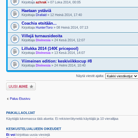
Kirjoittaja
azhrak
» 07 Loka 2014, 00:05
Haetaan ystäviä
Kirjoittaja
Drafaid
» 12 Heinä 2014, 17:40
Coachia etsitään...
Kirjoittaja
HunterToro
» 08 Heinä 2014, 07:13
Villejä turnausideoita
Kirjoittaja
Divinesia
» 24 Kesä 2014, 12:07
Lillukka 2014 (140€ pricepool)
Kirjoittaja
Divinesia
» 13 Kesä 2014, 14:07
Viimeinen edition: keskiviikkocup #8
Kirjoittaja
Divinesia
» 24 Helmi 2014, 10:40
Näytä viestit ajalta:
Lähetä uusi viesti
Paluu Etusivu
PAIKALLAOLIJAT
Käyttäjiä lukemassa tätä aluetta: Ei rekisteröityneitä käyttäjiä ja 10 vierailijaa
KESKUSTELUALUEEN OIKEUDET
Et voi
kirjoittaa uusia viestejä