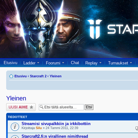
Etusivu
Chat
Ladder
Foorumi
Replay
Turnaukset
Etusivu
‹
Starcraft 2
‹
Yleinen
Yleinen
Lähetä uusi viesti
TIEDOTTEET
Streamisi sivupalkkiin ja irkkibottiin
Kirjoittaja
Silu
» 24 Tammi 2011, 22:39
Starcraft2.fi:n virallinen nimithread