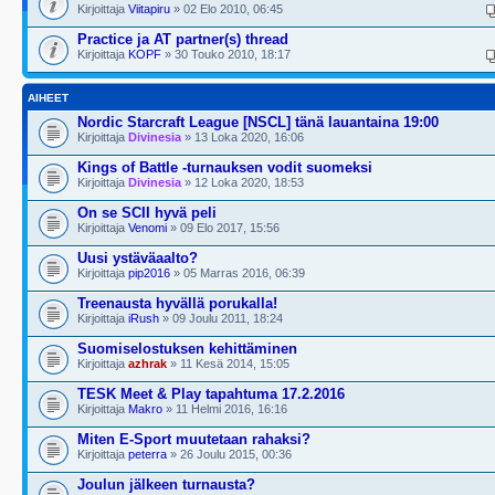
Kirjoittaja
Viitapiru
» 02 Elo 2010, 06:45
Practice ja AT partner(s) thread
Kirjoittaja
KOPF
» 30 Touko 2010, 18:17
AIHEET
Nordic Starcraft League [NSCL] tänä lauantaina 19:00
Kirjoittaja
Divinesia
» 13 Loka 2020, 16:06
Kings of Battle -turnauksen vodit suomeksi
Kirjoittaja
Divinesia
» 12 Loka 2020, 18:53
On se SCII hyvä peli
Kirjoittaja
Venomi
» 09 Elo 2017, 15:56
Uusi ystäväaalto?
Kirjoittaja
pip2016
» 05 Marras 2016, 06:39
Treenausta hyvällä porukalla!
Kirjoittaja
iRush
» 09 Joulu 2011, 18:24
Suomiselostuksen kehittäminen
Kirjoittaja
azhrak
» 11 Kesä 2014, 15:05
TESK Meet & Play tapahtuma 17.2.2016
Kirjoittaja
Makro
» 11 Helmi 2016, 16:16
Miten E-Sport muutetaan rahaksi?
Kirjoittaja
peterra
» 26 Joulu 2015, 00:36
Joulun jälkeen turnausta?