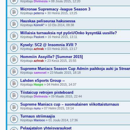
Kirjoittaja
Divinesia
» 08 Joulu 2015, 12:20
Micronae Supremacy -league Season 3
Kirjoittaja
peterra
» 30 Heinä 2015, 13:25
Hauskaa peliseuraa hakusessa
Kirjoittaja
KonnA^
» 10 Elo 2014, 09:38
Millaisia turnauksia nyt pyörii/Onko kysyntää uusille?
Kirjoittaja
Pasketi
» 16 Heinä 2015, 13:11
Kysely: SC2 @ Insomnia XVII ?
Kirjoittaja
azhrak
» 03 Heinä 2015, 13:17
Hommiin Assyille? [Summer 2015]
Kirjoittaja
azhrak
» 23 Kesä 2015, 15:55
Supreme Maniacs Season Cup Admin paikkoja auki ja Strea
Kirjoittaja
samosel
» 23 Maalis 2015, 18:18
Lahden eSports Group --
Kirjoittaja
Haspe
» 04 Helmi 2015, 14:37
Tiistaicup retrojen pisteboard
Kirjoittaja
Divinesia
» 09 Maalis 2015, 22:44
Supreme Maniacs cup – suomalainen viikottaisturnaus
Kirjoittaja
nunu
» 07 Helmi 2015, 19:14
Turnaus striimaajia
Kirjoittaja
Mariooo
» 01 Joulu 2014, 17:36
Pelaajatalon yhteisvaraukset