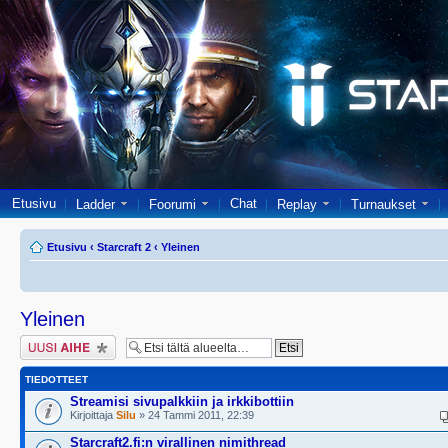
Etusivu
Chat
Ladder
Foorumi
Replay
Turnaukset
Etusivu
‹
Starcraft 2
‹
Yleinen
Yleinen
Lähetä uusi viesti
TIEDOTTEET
Streamisi sivupalkkiin ja irkkibottiin
Kirjoittaja
Silu
» 24 Tammi 2011, 22:39
Starcraft2.fi:n virallinen nimithread