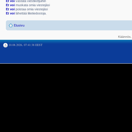
Et voi
vastata viestiketjuihin
Et voi
muokata omia viestejäsi
Et voi
poistaa omia viestejäsi
Et voi
lähettää liitetiedostoja.
Etusivu
Käännös, 
10.08.2026, 07:41:38 EEST