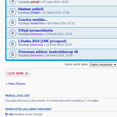
Kirjoittaja
azhrak
» 07 Loka 2014, 00:05
Haetaan ystäviä
Kirjoittaja
Drafaid
» 12 Heinä 2014, 17:40
Coachia etsitään...
Kirjoittaja
HunterToro
» 08 Heinä 2014, 07:13
Villejä turnausideoita
Kirjoittaja
Divinesia
» 24 Kesä 2014, 12:07
Lillukka 2014 (140€ pricepool)
Kirjoittaja
Divinesia
» 13 Kesä 2014, 14:07
Viimeinen edition: keskiviikkocup #8
Kirjoittaja
Divinesia
» 24 Helmi 2014, 10:40
Näytä viestit ajalta:
Lähetä uusi viesti
Paluu Etusivu
PAIKALLAOLIJAT
Käyttäjiä lukemassa tätä aluetta: Ei rekisteröityneitä käyttäjiä ja 2 vierailijaa
KESKUSTELUALUEEN OIKEUDET
Et voi
kirjoittaa uusia viestejä