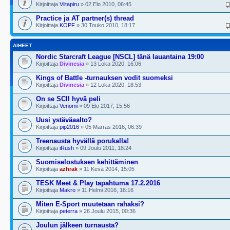
Kirjoittaja
Viitapiru
» 02 Elo 2010, 06:45
Practice ja AT partner(s) thread
Kirjoittaja
KOPF
» 30 Touko 2010, 18:17
AIHEET
Nordic Starcraft League [NSCL] tänä lauantaina 19:00
Kirjoittaja
Divinesia
» 13 Loka 2020, 16:06
Kings of Battle -turnauksen vodit suomeksi
Kirjoittaja
Divinesia
» 12 Loka 2020, 18:53
On se SCII hyvä peli
Kirjoittaja
Venomi
» 09 Elo 2017, 15:56
Uusi ystäväaalto?
Kirjoittaja
pip2016
» 05 Marras 2016, 06:39
Treenausta hyvällä porukalla!
Kirjoittaja
iRush
» 09 Joulu 2011, 18:24
Suomiselostuksen kehittäminen
Kirjoittaja
azhrak
» 11 Kesä 2014, 15:05
TESK Meet & Play tapahtuma 17.2.2016
Kirjoittaja
Makro
» 11 Helmi 2016, 16:16
Miten E-Sport muutetaan rahaksi?
Kirjoittaja
peterra
» 26 Joulu 2015, 00:36
Joulun jälkeen turnausta?