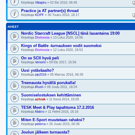
Kirjoittaja
Viitapiru
» 02 Elo 2010, 06:45
Practice ja AT partner(s) thread
Kirjoittaja
KOPF
» 30 Touko 2010, 18:17
AIHEET
Nordic Starcraft League [NSCL] tänä lauantaina 19:00
Kirjoittaja
Divinesia
» 13 Loka 2020, 16:06
Kings of Battle -turnauksen vodit suomeksi
Kirjoittaja
Divinesia
» 12 Loka 2020, 18:53
On se SCII hyvä peli
Kirjoittaja
Venomi
» 09 Elo 2017, 15:56
Uusi ystäväaalto?
Kirjoittaja
pip2016
» 05 Marras 2016, 06:39
Treenausta hyvällä porukalla!
Kirjoittaja
iRush
» 09 Joulu 2011, 18:24
Suomiselostuksen kehittäminen
Kirjoittaja
azhrak
» 11 Kesä 2014, 15:05
TESK Meet & Play tapahtuma 17.2.2016
Kirjoittaja
Makro
» 11 Helmi 2016, 16:16
Miten E-Sport muutetaan rahaksi?
Kirjoittaja
peterra
» 26 Joulu 2015, 00:36
Joulun jälkeen turnausta?