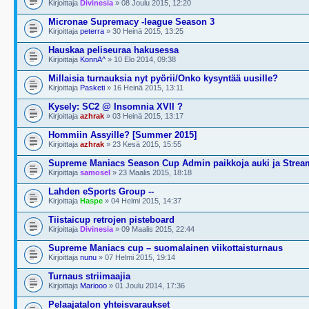
Kirjoittaja
Divinesia
» 08 Joulu 2015, 12:20
Micronae Supremacy -league Season 3
Kirjoittaja
peterra
» 30 Heinä 2015, 13:25
Hauskaa peliseuraa hakusessa
Kirjoittaja
KonnA^
» 10 Elo 2014, 09:38
Millaisia turnauksia nyt pyörii/Onko kysyntää uusille?
Kirjoittaja
Pasketi
» 16 Heinä 2015, 13:11
Kysely: SC2 @ Insomnia XVII ?
Kirjoittaja
azhrak
» 03 Heinä 2015, 13:17
Hommiin Assyille? [Summer 2015]
Kirjoittaja
azhrak
» 23 Kesä 2015, 15:55
Supreme Maniacs Season Cup Admin paikkoja auki ja Strea
Kirjoittaja
samosel
» 23 Maalis 2015, 18:18
Lahden eSports Group --
Kirjoittaja
Haspe
» 04 Helmi 2015, 14:37
Tiistaicup retrojen pisteboard
Kirjoittaja
Divinesia
» 09 Maalis 2015, 22:44
Supreme Maniacs cup – suomalainen viikottaisturnaus
Kirjoittaja
nunu
» 07 Helmi 2015, 19:14
Turnaus striimaajia
Kirjoittaja
Mariooo
» 01 Joulu 2014, 17:36
Pelaajatalon yhteisvaraukset