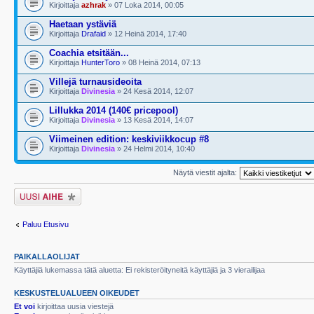
Kirjoittaja
azhrak
» 07 Loka 2014, 00:05
Haetaan ystäviä
Kirjoittaja
Drafaid
» 12 Heinä 2014, 17:40
Coachia etsitään...
Kirjoittaja
HunterToro
» 08 Heinä 2014, 07:13
Villejä turnausideoita
Kirjoittaja
Divinesia
» 24 Kesä 2014, 12:07
Lillukka 2014 (140€ pricepool)
Kirjoittaja
Divinesia
» 13 Kesä 2014, 14:07
Viimeinen edition: keskiviikkocup #8
Kirjoittaja
Divinesia
» 24 Helmi 2014, 10:40
Näytä viestit ajalta:
Lähetä uusi viesti
Paluu Etusivu
PAIKALLAOLIJAT
Käyttäjiä lukemassa tätä aluetta: Ei rekisteröityneitä käyttäjiä ja 3 vierailijaa
KESKUSTELUALUEEN OIKEUDET
Et voi
kirjoittaa uusia viestejä