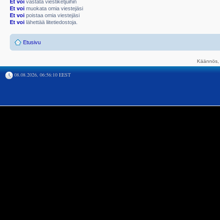
Et voi
vastata viestiketjuihin
Et voi
muokata omia viestejäsi
Et voi
poistaa omia viestejäsi
Et voi
lähettää liitetiedostoja.
Etusivu
Käännös, 
08.08.2026, 06:56:10 EEST