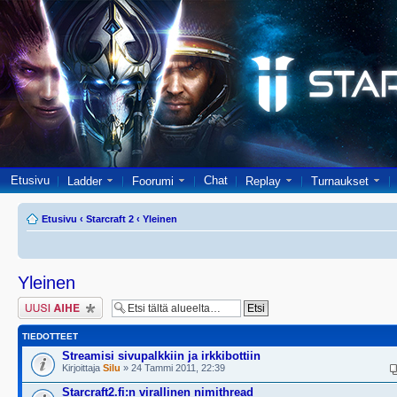
Etusivu
Chat
Ladder
Foorumi
Replay
Turnaukset
Etusivu
‹
Starcraft 2
‹
Yleinen
Yleinen
Lähetä uusi viesti
TIEDOTTEET
Streamisi sivupalkkiin ja irkkibottiin
Kirjoittaja
Silu
» 24 Tammi 2011, 22:39
Starcraft2.fi:n virallinen nimithread