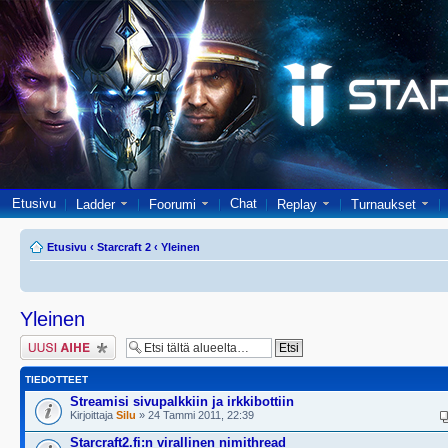
Etusivu
Chat
Ladder
Foorumi
Replay
Turnaukset
Etusivu
‹
Starcraft 2
‹
Yleinen
Yleinen
Lähetä uusi viesti
TIEDOTTEET
Streamisi sivupalkkiin ja irkkibottiin
Kirjoittaja
Silu
» 24 Tammi 2011, 22:39
Starcraft2.fi:n virallinen nimithread