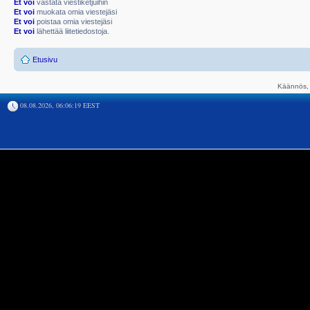
Et voi
vastata viestiketjuihin
Et voi
muokata omia viestejäsi
Et voi
poistaa omia viestejäsi
Et voi
lähettää liitetiedostoja.
Etusivu
Käännös, 
08.08.2026, 06:06:19 EEST