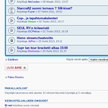
Kirjoittaja
Mercedes
» 08 Maalis 2013, 13:07
Starcraft2 suomi turnaus ? SM-kisat?
Kirjoittaja
Fuzer
» 07 Helmi 2011, 18:52
Cup-, ja tapahtumakalenteri
Kirjoittaja
Haspe
» 02 Touko 2013, 19:17
SEUL RY:n kriteeristö
Kirjoittaja
OCPetrus
» 02 Touko 2013, 16:18
Hieno streamcheatvoitto
Kirjoittaja
JiiPee
» 25 Huhti 2013, 23:11
Supr lan tour bracketit alkaa 15:00
Kirjoittaja
Divinesia
» 20 Huhti 2013, 01:37
Näytä viestit ajalta:
Edellinen
Lähetä uusi viesti
Paluu Etusivu
PAIKALLAOLIJAT
Käyttäjiä lukemassa tätä aluetta: Ei rekisteröityneitä käyttäjiä ja 5 vierailijaa
KESKUSTELUALUEEN OIKEUDET
Et voi
kirjoittaa uusia viestejä