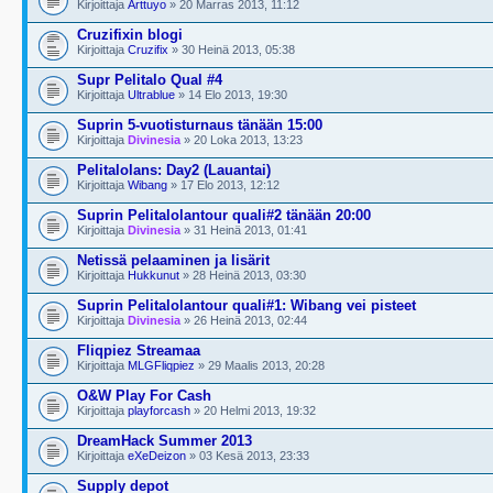
Kirjoittaja
Arttuyo
» 20 Marras 2013, 11:12
Cruzifixin blogi
Kirjoittaja
Cruzifix
» 30 Heinä 2013, 05:38
Supr Pelitalo Qual #4
Kirjoittaja
Ultrablue
» 14 Elo 2013, 19:30
Suprin 5-vuotisturnaus tänään 15:00
Kirjoittaja
Divinesia
» 20 Loka 2013, 13:23
Pelitalolans: Day2 (Lauantai)
Kirjoittaja
Wibang
» 17 Elo 2013, 12:12
Suprin Pelitalolantour quali#2 tänään 20:00
Kirjoittaja
Divinesia
» 31 Heinä 2013, 01:41
Netissä pelaaminen ja lisärit
Kirjoittaja
Hukkunut
» 28 Heinä 2013, 03:30
Suprin Pelitalolantour quali#1: Wibang vei pisteet
Kirjoittaja
Divinesia
» 26 Heinä 2013, 02:44
Fliqpiez Streamaa
Kirjoittaja
MLGFliqpiez
» 29 Maalis 2013, 20:28
O&W Play For Cash
Kirjoittaja
playforcash
» 20 Helmi 2013, 19:32
DreamHack Summer 2013
Kirjoittaja
eXeDeizon
» 03 Kesä 2013, 23:33
Supply depot