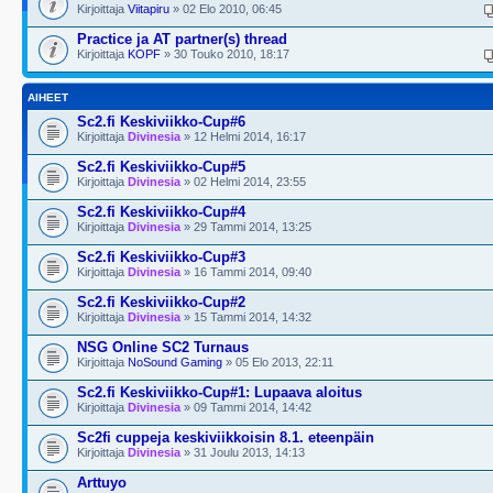
Kirjoittaja
Viitapiru
» 02 Elo 2010, 06:45
Practice ja AT partner(s) thread
Kirjoittaja
KOPF
» 30 Touko 2010, 18:17
AIHEET
Sc2.fi Keskiviikko-Cup#6
Kirjoittaja
Divinesia
» 12 Helmi 2014, 16:17
Sc2.fi Keskiviikko-Cup#5
Kirjoittaja
Divinesia
» 02 Helmi 2014, 23:55
Sc2.fi Keskiviikko-Cup#4
Kirjoittaja
Divinesia
» 29 Tammi 2014, 13:25
Sc2.fi Keskiviikko-Cup#3
Kirjoittaja
Divinesia
» 16 Tammi 2014, 09:40
Sc2.fi Keskiviikko-Cup#2
Kirjoittaja
Divinesia
» 15 Tammi 2014, 14:32
NSG Online SC2 Turnaus
Kirjoittaja
NoSound Gaming
» 05 Elo 2013, 22:11
Sc2.fi Keskiviikko-Cup#1: Lupaava aloitus
Kirjoittaja
Divinesia
» 09 Tammi 2014, 14:42
Sc2fi cuppeja keskiviikkoisin 8.1. eteenpäin
Kirjoittaja
Divinesia
» 31 Joulu 2013, 14:13
Arttuyo