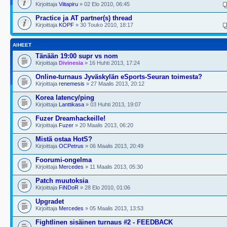
Kirjoittaja
Viitapiru
» 02 Elo 2010, 06:45
Practice ja AT partner(s) thread
Kirjoittaja
KOPF
» 30 Touko 2010, 18:17
AIHEET
Tänään 19:00 supr vs nom
Kirjoittaja
Divinesia
» 16 Huhti 2013, 17:24
Online-turnaus Jyväskylän eSports-Seuran toimesta?
Kirjoittaja
renemesis
» 27 Maalis 2013, 20:12
Korea latency/ping
Kirjoittaja
Lanttikasa
» 03 Huhti 2013, 19:07
Fuzer Dreamhackeille!
Kirjoittaja
Fuzer
» 20 Maalis 2013, 06:20
Mistä ostaa HotS?
Kirjoittaja
OCPetrus
» 06 Maalis 2013, 20:49
Foorumi-ongelma
Kirjoittaja
Mercedes
» 11 Maalis 2013, 05:30
Patch muutoksia
Kirjoittaja
FiNDoR
» 28 Elo 2010, 01:06
Upgradet
Kirjoittaja
Mercedes
» 05 Maalis 2013, 13:53
Fightlinen sisäinen turnaus #2 - FEEDBACK