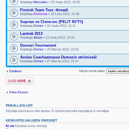
Kirjoittaja
Mercedes
» 20 Joulu 2012, 10:01
Finnish Team Tour -threadi
Kirjoittaja
Divinesia
» 18 Loka 2012, 12:48
Suprian vs Clone-inc (PELIT NYT!!)
Kirjoittaja
Domez
» 16 Joulu 2012, 21:11
Lantrek 2013
Kirjoittaja
Adusti
» 13 Joulu 2012, 23:22
Domezi-Tournament
Kirjoittaja
Domez
» 26 Marras 2012, 22:53
Axslav Coachaamassa Domezin striimissä!
Kirjoittaja
Domez
» 27 Marras 2012, 15:47
Näytä viestit ajalta:
Edellinen
Lähetä uusi viesti
Paluu Etusivu
PAIKALLAOLIJAT
Käyttäjiä lukemassa tätä aluetta: Ei rekisteröityneitä käyttäjiä ja 4 vierailijaa
KESKUSTELUALUEEN OIKEUDET
Et voi
kirjoittaa uusia viestejä