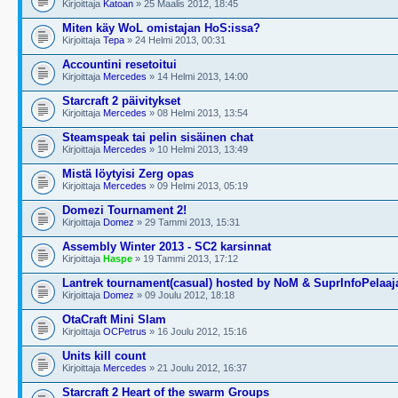
Kirjoittaja
Katoan
» 25 Maalis 2012, 18:45
Miten käy WoL omistajan HoS:issa?
Kirjoittaja
Tepa
» 24 Helmi 2013, 00:31
Accountini resetoitui
Kirjoittaja
Mercedes
» 14 Helmi 2013, 14:00
Starcraft 2 päivitykset
Kirjoittaja
Mercedes
» 08 Helmi 2013, 13:54
Steamspeak tai pelin sisäinen chat
Kirjoittaja
Mercedes
» 10 Helmi 2013, 13:49
Mistä löytyisi Zerg opas
Kirjoittaja
Mercedes
» 09 Helmi 2013, 05:19
Domezi Tournament 2!
Kirjoittaja
Domez
» 29 Tammi 2013, 15:31
Assembly Winter 2013 - SC2 karsinnat
Kirjoittaja
Haspe
» 19 Tammi 2013, 17:12
Lantrek tournament(casual) hosted by NoM & SuprInfoPelaaj
Kirjoittaja
Domez
» 09 Joulu 2012, 18:18
OtaCraft Mini Slam
Kirjoittaja
OCPetrus
» 16 Joulu 2012, 15:16
Units kill count
Kirjoittaja
Mercedes
» 21 Joulu 2012, 16:37
Starcraft 2 Heart of the swarm Groups