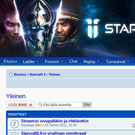
Etusivu
Chat
Ladder
Foorumi
Replay
Turnaukset
Etusivu
‹
Starcraft 2
‹
Yleinen
Yleinen
Lähetä uusi viesti
TIEDOTTEET
Streamisi sivupalkkiin ja irkkibottiin
Kirjoittaja
Silu
» 24 Tammi 2011, 22:39
Starcraft2.fi:n virallinen nimithread