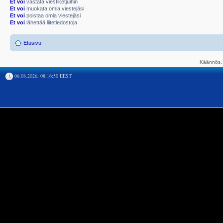
Et voi
vastata viestiketjuihin
Et voi
muokata omia viestejäsi
Et voi
poistaa omia viestejäsi
Et voi
lähettää liitetiedostoja.
Etusivu
Käännös, 
06.08.2026, 08:16:50 EEST