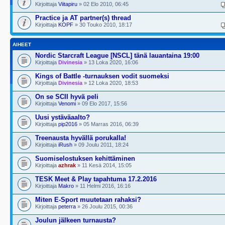
Kirjoittaja
Viitapiru
» 02 Elo 2010, 06:45
Practice ja AT partner(s) thread
Kirjoittaja
KOPF
» 30 Touko 2010, 18:17
AIHEET
Nordic Starcraft League [NSCL] tänä lauantaina 19:00
Kirjoittaja
Divinesia
» 13 Loka 2020, 16:06
Kings of Battle -turnauksen vodit suomeksi
Kirjoittaja
Divinesia
» 12 Loka 2020, 18:53
On se SCII hyvä peli
Kirjoittaja
Venomi
» 09 Elo 2017, 15:56
Uusi ystäväaalto?
Kirjoittaja
pip2016
» 05 Marras 2016, 06:39
Treenausta hyvällä porukalla!
Kirjoittaja
iRush
» 09 Joulu 2011, 18:24
Suomiselostuksen kehittäminen
Kirjoittaja
azhrak
» 11 Kesä 2014, 15:05
TESK Meet & Play tapahtuma 17.2.2016
Kirjoittaja
Makro
» 11 Helmi 2016, 16:16
Miten E-Sport muutetaan rahaksi?
Kirjoittaja
peterra
» 26 Joulu 2015, 00:36
Joulun jälkeen turnausta?