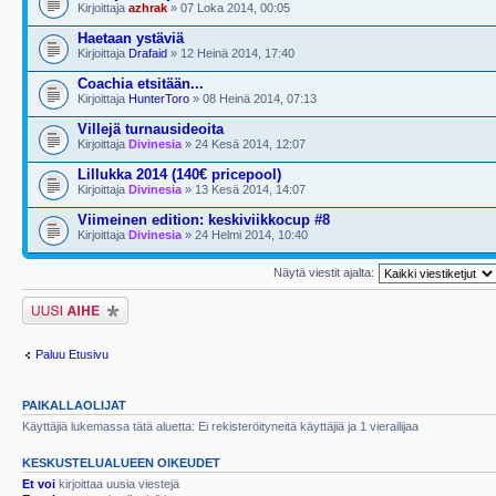
Kirjoittaja
azhrak
» 07 Loka 2014, 00:05
Haetaan ystäviä
Kirjoittaja
Drafaid
» 12 Heinä 2014, 17:40
Coachia etsitään...
Kirjoittaja
HunterToro
» 08 Heinä 2014, 07:13
Villejä turnausideoita
Kirjoittaja
Divinesia
» 24 Kesä 2014, 12:07
Lillukka 2014 (140€ pricepool)
Kirjoittaja
Divinesia
» 13 Kesä 2014, 14:07
Viimeinen edition: keskiviikkocup #8
Kirjoittaja
Divinesia
» 24 Helmi 2014, 10:40
Näytä viestit ajalta:
Lähetä uusi viesti
Paluu Etusivu
PAIKALLAOLIJAT
Käyttäjiä lukemassa tätä aluetta: Ei rekisteröityneitä käyttäjiä ja 1 vierailijaa
KESKUSTELUALUEEN OIKEUDET
Et voi
kirjoittaa uusia viestejä