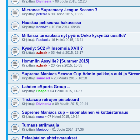
Kirjoittaja
Divinesia
» 08 Joulu 2015, 12:20
Micronae Supremacy -league Season 3
Kirjoittaja
peterra
» 30 Heinä 2015, 13:25
Hauskaa peliseuraa hakusessa
Kirjoittaja
KonnA^
» 10 Elo 2014, 09:38
Millaisia turnauksia nyt pyörii/Onko kysyntää uusille?
Kirjoittaja
Pasketi
» 16 Heinä 2015, 13:11
Kysely: SC2 @ Insomnia XVII ?
Kirjoittaja
azhrak
» 03 Heinä 2015, 13:17
Hommiin Assyille? [Summer 2015]
Kirjoittaja
azhrak
» 23 Kesä 2015, 15:55
Supreme Maniacs Season Cup Admin paikkoja auki ja Strea
Kirjoittaja
samosel
» 23 Maalis 2015, 18:18
Lahden eSports Group --
Kirjoittaja
Haspe
» 04 Helmi 2015, 14:37
Tiistaicup retrojen pisteboard
Kirjoittaja
Divinesia
» 09 Maalis 2015, 22:44
Supreme Maniacs cup – suomalainen viikottaisturnaus
Kirjoittaja
nunu
» 07 Helmi 2015, 19:14
Turnaus striimaajia
Kirjoittaja
Mariooo
» 01 Joulu 2014, 17:36
Pelaajatalon yhteisvaraukset