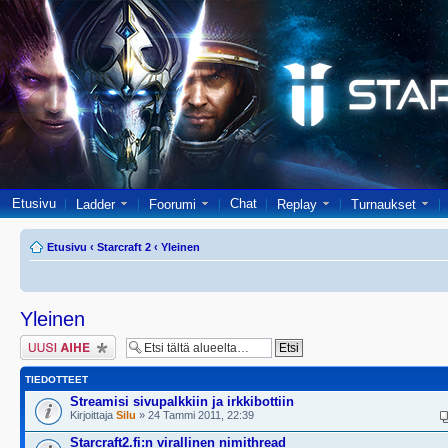
Etusivu
Chat
Ladder
Foorumi
Replay
Turnaukset
Etusivu
‹
Starcraft 2
‹
Yleinen
Yleinen
Lähetä uusi viesti
TIEDOTTEET
Streamisi sivupalkkiin ja irkkibottiin
Kirjoittaja
Silu
» 24 Tammi 2011, 22:39
Starcraft2.fi:n virallinen nimithread