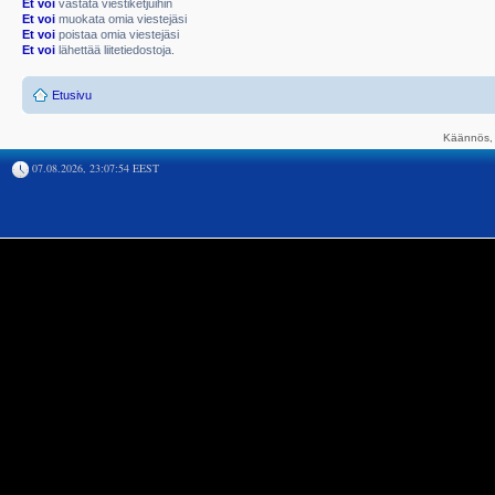
Et voi
vastata viestiketjuihin
Et voi
muokata omia viestejäsi
Et voi
poistaa omia viestejäsi
Et voi
lähettää liitetiedostoja.
Etusivu
Käännös, 
07.08.2026, 23:07:54 EEST