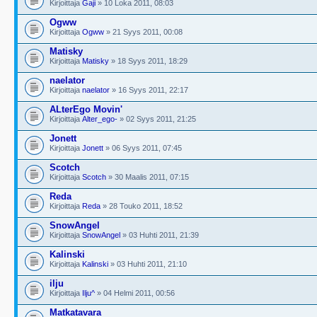
Kirjoittaja
Gaji
» 10 Loka 2011, 08:03
Ogww
Kirjoittaja
Ogww
» 21 Syys 2011, 00:08
Matisky
Kirjoittaja
Matisky
» 18 Syys 2011, 18:29
naelator
Kirjoittaja
naelator
» 16 Syys 2011, 22:17
ALterEgo Movin'
Kirjoittaja
Alter_ego-
» 02 Syys 2011, 21:25
Jonett
Kirjoittaja
Jonett
» 06 Syys 2011, 07:45
Scotch
Kirjoittaja
Scotch
» 30 Maalis 2011, 07:15
Reda
Kirjoittaja
Reda
» 28 Touko 2011, 18:52
SnowAngel
Kirjoittaja
SnowAngel
» 03 Huhti 2011, 21:39
Kalinski
Kirjoittaja
Kalinski
» 03 Huhti 2011, 21:10
ilju
Kirjoittaja
Ilju^
» 04 Helmi 2011, 00:56
Matkatavara