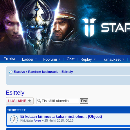
Etusivu
Chat
Ladder
Foorumi
Replay
Turnaukset
Etusivu
‹
Random keskustelu
‹
Esittely
Esittely
Lähetä uusi viesti
TIEDOTTEET
Ei ketään kiinnosta kuka minä olen... (Ohjeet)
Kirjoittaja
Akee
» 25 Huhti 2010, 00:16