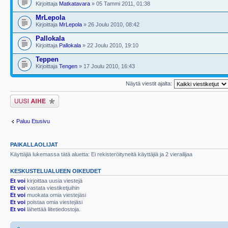
Kirjoittaja
Matkatavara
» 05 Tammi 2011, 01:38
MrLepola
Kirjoittaja
MrLepola
» 26 Joulu 2010, 08:42
Pallokala
Kirjoittaja
Pallokala
» 22 Joulu 2010, 19:10
Teppen
Kirjoittaja
Tengen
» 17 Joulu 2010, 16:43
Näytä viestit ajalta:
Lähetä uusi viesti
Paluu Etusivu
PAIKALLAOLIJAT
Käyttäjiä lukemassa tätä aluetta: Ei rekisteröityneitä käyttäjiä ja 2 vierailijaa
KESKUSTELUALUEEN OIKEUDET
Et voi
kirjoittaa uusia viestejä
Et voi
vastata viestiketjuihin
Et voi
muokata omia viestejäsi
Et voi
poistaa omia viestejäsi
Et voi
lähettää liitetiedostoja.