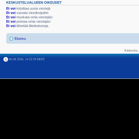
KESKUSTELUALUEEN OIKEUDET
Et voi
kirjoittaa uusia viestejä
Et voi
vastata viestiketjuihin
Et voi
muokata omia viestejäsi
Et voi
poistaa omia viestejäsi
Et voi
lähettää liitetiedostoja.
Etusivu
Käännös, 
06.08.2026, 14:22:59 EEST