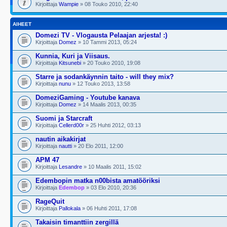
Kirjoittaja
Wampie
» 08 Touko 2010, 22:40
AIHEET
Domezi TV - Vlogausta Pelaajan arjesta! :)
Kirjoittaja
Domez
» 10 Tammi 2013, 05:24
Kunnia, Kuri ja Viisaus.
Kirjoittaja
Kitsunebi
» 20 Touko 2010, 19:08
Starre ja sodankäynnin taito - will they mix?
Kirjoittaja
nunu
» 12 Touko 2013, 13:58
DomeziGaming - Youtube kanava
Kirjoittaja
Domez
» 14 Maalis 2013, 00:35
Suomi ja Starcraft
Kirjoittaja
Cellerd00r
» 25 Huhti 2012, 03:13
nautin aikakirjat
Kirjoittaja
nautti
» 20 Elo 2011, 12:00
APM 47
Kirjoittaja
Lesandre
» 10 Maalis 2011, 15:02
Edembopin matka n00bista amatööriksi
Kirjoittaja
Edembop
» 03 Elo 2010, 20:36
RageQuit
Kirjoittaja
Pallokala
» 06 Huhti 2011, 17:08
Takaisin timanttiin zergillä