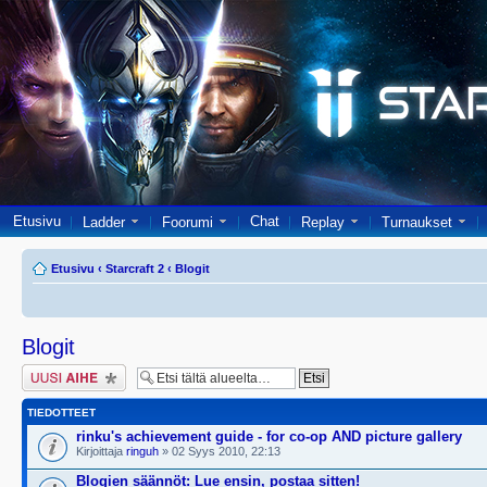
Etusivu
Chat
Ladder
Foorumi
Replay
Turnaukset
Etusivu
‹
Starcraft 2
‹
Blogit
Blogit
Lähetä uusi viesti
TIEDOTTEET
rinku's achievement guide - for co-op AND picture gallery
Kirjoittaja
ringuh
» 02 Syys 2010, 22:13
Blogien säännöt: Lue ensin, postaa sitten!