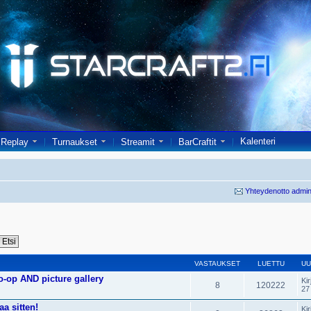
Kalenteri
Replay
Turnaukset
Streamit
BarCraftit
Yhteydenotto admin
VASTAUKSET
LUETTU
UU
o-op AND picture gallery
Kir
8
120222
27
a sitten!
Kir