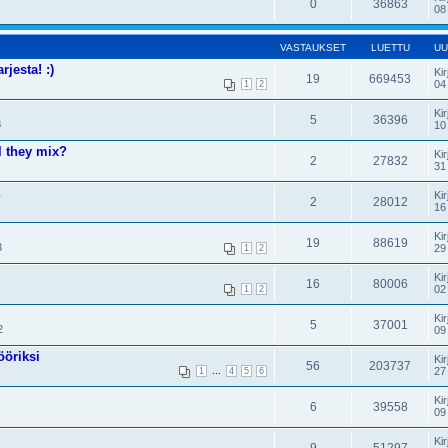
0
36863
08
VASTAUKSET
LUETTU
UU
jesta! :)
Kir
19
669453
04
1
2
Kir
5
36396
8
10
ll they mix?
Kir
2
27832
31
Kir
2
28012
16
Kir
19
88619
3
29
1
2
Kir
16
80006
02
1
2
Kir
5
37001
2
09
öriksi
Kir
56
203737
...
27
1
4
5
6
Kir
6
39558
09
Kir