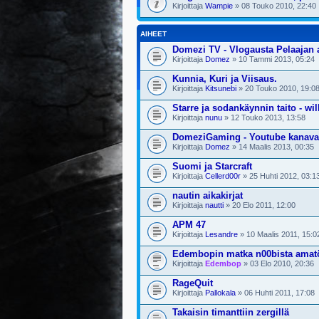
Kirjoittaja
Wampie
» 08 Touko 2010, 22:40
AIHEET
Domezi TV - Vlogausta Pelaajan ar
Kirjoittaja
Domez
» 10 Tammi 2013, 05:24
Kunnia, Kuri ja Viisaus.
Kirjoittaja
Kitsunebi
» 20 Touko 2010, 19:0
Starre ja sodankäynnin taito - wi
Kirjoittaja
nunu
» 12 Touko 2013, 13:58
DomeziGaming - Youtube kanava
Kirjoittaja
Domez
» 14 Maalis 2013, 00:35
Suomi ja Starcraft
Kirjoittaja
Cellerd00r
» 25 Huhti 2012, 03:1
nautin aikakirjat
Kirjoittaja
nautti
» 20 Elo 2011, 12:00
APM 47
Kirjoittaja
Lesandre
» 10 Maalis 2011, 15:0
Edembopin matka n00bista amatö
Kirjoittaja
Edembop
» 03 Elo 2010, 20:36
RageQuit
Kirjoittaja
Pallokala
» 06 Huhti 2011, 17:08
Takaisin timanttiin zergillä