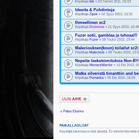
Kirjoittaja
lolz
» 03 Tammi 2011, 02:03
Ideoita & Pohdintoja
Kirjoittaja
Zipok
» 02 Syys 2010, 16:32
Ihmeellinen sc2
Kirjoittaja
Divinesia
» 21 Syys 2010, 10:48
Fuzer sotii, gamblaa ja tuhoaa!!!
Kirjoittaja
Fuzer
» 08 Touko 2010, 19:44
Maleciouksen(koun) toilailut sc2
Kirjoittaja
Malecious
» 08 Touko 2010, 23:
Nopeita laskutoimituksia Non-BY
Kirjoittaja
MenaceWarrior
» 10 Elo 2010, 0
Matka silveristä timanttiin and b
Kirjoittaja
Pumaska
» 05 Elo 2010, 16:05
Lähetä uusi viesti
Paluu Etusivu
PAIKALLAOLIJAT
Käyttäjiä lukemassa tätä aluetta: Ei rekisteröityneitä kä