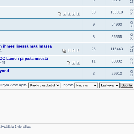
9
51297
27
Kir
30
133318
02
1
2
3
4
Kir
9
54903
30
Kir
8
56555
05
:n ihmeellisessä maailmassa
Kir
26
115443
01
13
1
2
3
OC Lanien järjestämisestä
Kir
11
60832
9:45
11
1
2
eyond
Kir
3
29913
11
Näytä viestit ajalta:
Järjestä
yttäjiä ja 1 vierailijaa