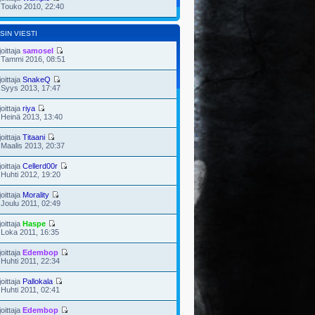
 Touko 2010, 22:40
SIN VIESTI
joittaja
samosel
 Tammi 2016, 08:51
joittaja
SnakeQ
 Syys 2013, 17:47
joittaja
riya
 Heinä 2013, 13:40
joittaja
Titaani
 Maalis 2013, 20:37
joittaja
Cellerd00r
 Huhti 2012, 19:20
joittaja
Morality
 Joulu 2011, 02:49
joittaja
Haspe
 Loka 2011, 16:35
joittaja
Edembop
 Huhti 2011, 22:34
joittaja
Pallokala
 Huhti 2011, 02:41
joittaja
Edembop