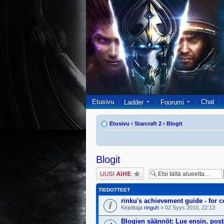
Etusivu
Chat
Ladder
Foorumi
Etusivu
‹
Starcraft 2
‹
Blogit
Blogit
Lähetä uusi viesti
TIEDOTTEET
rinku's achievement guide - for c
Kirjoittaja
ringuh
» 02 Syys 2010, 22:13
Blogien säännöt: Lue ensin, posta