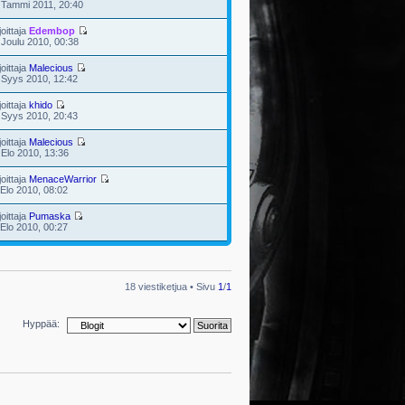
 Tammi 2011, 20:40
joittaja
Edembop
 Joulu 2010, 00:38
joittaja
Malecious
 Syys 2010, 12:42
joittaja
khido
 Syys 2010, 20:43
joittaja
Malecious
 Elo 2010, 13:36
joittaja
MenaceWarrior
 Elo 2010, 08:02
joittaja
Pumaska
 Elo 2010, 00:27
18 viestiketjua • Sivu
1
/
1
Hyppää: