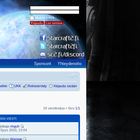
Muista minut
Sponsorit
Yhteydenotto
eihin
UKK
Rekisteröidy
Kirjaudu sisään
18 viestiketjua • Sivu
1
/
1
SIN VIESTI
joittaja
ringuh
 Syys 2010, 13:04
joittaja
Wampie