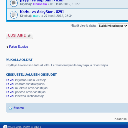
psyyh vs suprJinn - 8387
Kirjoittaja
Divinesia
» 01 Heinä 2012, 19:27
Karhu vs AskyStar - 8291
Kirjoittaja
capu
» 27 Kesä 2012, 23:34
Näytä viestit ajalta:
Lähetä uusi viesti
Paluu Etusivu
PAIKALLAOLIJAT
Käyttäjiä lukemassa tätä aluetta: Ei rekisteröityneitä käyttäjiä ja 3 vierailijaa
KESKUSTELUALUEEN OIKEUDET
Et voi
kirjoittaa uusia viestejä
Et voi
vastata viestiketjuihin
Et voi
muokata omia viestejäsi
Et voi
poistaa omia viestejäsi
Et voi
lähettää liitetiedostoja.
Etusivu
Käännös, 
08.08.2026, 00:50:11 EEST