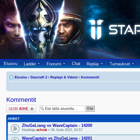
Etusivu
Chat
Ladder
Foorumi
Replay
Turnaukset
Etusivu
‹
Starcraft 2
‹
Replayt & Videot
‹
Kommentit
Kommentit
Lähetä uusi viesti
AIHEET
ZhuGeLiang vs WaveCaptain - 14200
Kirjoittaja
azhrak
» 06 Joulu 2022, 02:57
WaveCaptain vs ZhuGeLiang - 14201