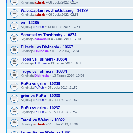
Kirjoittaja
azhrak
» 06 Joulu 2022, 02:57
WaveCaptain vs ZhuGeLiang - 14199
Kirjoittaja
azhrak
» 06 Joulu 2022, 02:56
vs - 12285
Kirjoittaja
PuPuh
» 18 Marras 2018, 13:31
Samosel vs Trashbaby - 10874
Kirjoittaja
samosel
» 05 Joulu 2014, 17:48
Pikachu vs Divinesia - 10667
Kirjoittaja
Divinesia
» 01 Elo 2014, 12:34
Trops vs Tulimeri - 10334
Kirjoittaja
Tul1meri
» 13 Tammi 2014, 19:58
Trops vs Tulimeri - 10334
Kirjoittaja
Divinesia
» 13 Tammi 2014, 13:54
PuPu vs grim - 10238
Kirjoittaja
PuPuh
» 05 Joulu 2013, 21:57
grim vs PuPu - 10236
Kirjoittaja
PuPuh
» 05 Joulu 2013, 21:57
PuPu vs grim - 10237
Kirjoittaja
PuPuh
» 05 Joulu 2013, 21:57
TargA vs Welmu - 10022
Kirjoittaja
azhrak
» 21 Loka 2013, 10:30
LiquidRet vs Welmu - 10021