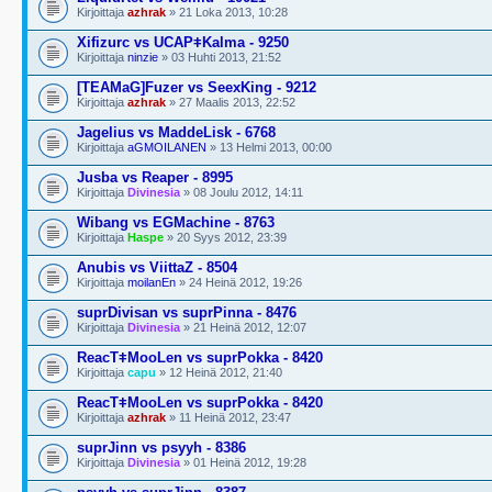
Kirjoittaja
azhrak
» 21 Loka 2013, 10:28
Xifizurc vs UCAPǂKalma - 9250
Kirjoittaja
ninzie
» 03 Huhti 2013, 21:52
[TEAMaG]
Fuzer vs SeexKing - 9212
Kirjoittaja
azhrak
» 27 Maalis 2013, 22:52
Jagelius vs MaddeLisk - 6768
Kirjoittaja
aGMOILANEN
» 13 Helmi 2013, 00:00
Jusba vs Reaper - 8995
Kirjoittaja
Divinesia
» 08 Joulu 2012, 14:11
Wibang vs EGMachine - 8763
Kirjoittaja
Haspe
» 20 Syys 2012, 23:39
Anubis vs ViittaZ - 8504
Kirjoittaja
moilanEn
» 24 Heinä 2012, 19:26
suprDivisan vs suprPinna - 8476
Kirjoittaja
Divinesia
» 21 Heinä 2012, 12:07
ReacTǂMooLen vs suprPokka - 8420
Kirjoittaja
capu
» 12 Heinä 2012, 21:40
ReacTǂMooLen vs suprPokka - 8420
Kirjoittaja
azhrak
» 11 Heinä 2012, 23:47
suprJinn vs psyyh - 8386
Kirjoittaja
Divinesia
» 01 Heinä 2012, 19:28