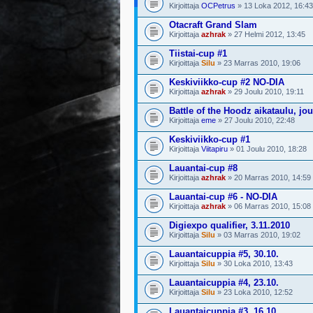
Kirjoittaja
OCPetrus
» 13 Loka 2012, 16:43
Otacraft Grand Slam
Kirjoittaja
azhrak
» 27 Helmi 2012, 13:45
Tiistai-cup #1
Kirjoittaja
Silu
» 23 Marras 2010, 19:06
Keskiviikko-cup #2 NO-DIA
Kirjoittaja
azhrak
» 29 Joulu 2010, 19:11
Battle of the Hoodz aikataulu, jo
Kirjoittaja
eme
» 27 Joulu 2010, 22:48
Keskiviikko-cup #1
Kirjoittaja
Viitapiru
» 01 Joulu 2010, 18:28
Lauantai-cup #8
Kirjoittaja
azhrak
» 20 Marras 2010, 14:59
Lauantai-cup #6 - NO-DIA
Kirjoittaja
azhrak
» 06 Marras 2010, 15:08
Digiexpo qualifier, 3.11.2010
Kirjoittaja
Silu
» 03 Marras 2010, 19:02
Lauantaicuppia #5, 30.10.
Kirjoittaja
Silu
» 30 Loka 2010, 13:43
Lauantaicuppia #4, 23.10.
Kirjoittaja
Silu
» 23 Loka 2010, 12:52
Lauantaicuppia #3, 16.10.