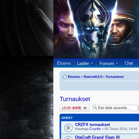
Etusivu
Chat
Ladder
Foorumi
Etusivu
‹
Starcraft2.fi
‹
Turnaukset
Turnaukset
Lähetä uusi viesti
AIHEET
CRZFX turnaukset
Kirjoittaja
Cruzifix
» 05 Touko 2014, 14:44
OtaCraft Grand Slam III