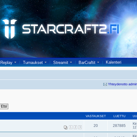
Kalenteri
Replay
Turnaukset
Streamit
BarCraftit
Yhteydenotto admin
VASTAUKSET
LUETTU
UU
Kir
20
287885
12
1
2
3
Kir