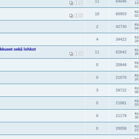
11
64046
13
1
2
Kir
10
60953
02
1
2
Kir
2
42730
04
Kir
4
34422
29
ukkueet sekä lohkot
Kir
11
62642
28
1
2
Kir
0
20848
01
Kir
0
21070
20
Kir
3
29722
06
Kir
0
21081
03
Kir
0
21179
30
Kir
0
20058
23