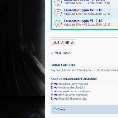
Kirjoittaja
Silu
» 16 Loka 2010, 14:01
Lauantaicuppia #2, 9.10.
Kirjoittaja
Silu
» 09 Loka 2010, 12:46
Lauantaicuppia #1, 2.10.
Kirjoittaja
Silu
» 02 Loka 2010, 13:37
Lähetä uusi viesti
Paluu Etusivu
PAIKALLAOLIJAT
Käyttäjiä lukemassa tätä aluetta: Ei rekisteröityneitä kä
KESKUSTELUALUEEN OIKEUDET
Et voi
kirjoittaa uusia viestejä
Et voi
vastata viestiketjuihin
Et voi
muokata omia viestejäsi
Et voi
poistaa omia viestejäsi
Et voi
lähettää liitetiedostoja.
Etusivu