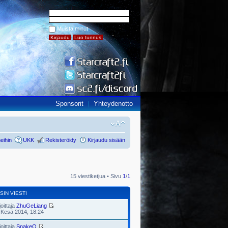
Muista minut
Sponsorit
Yhteydenotto
eihin
UKK
Rekisteröidy
Kirjaudu sisään
15 viestiketjua • Sivu
1
/
1
SIN VIESTI
joittaja
ZhuGeLiang
 Kesä 2014, 18:24
joittaja
SnakeQ