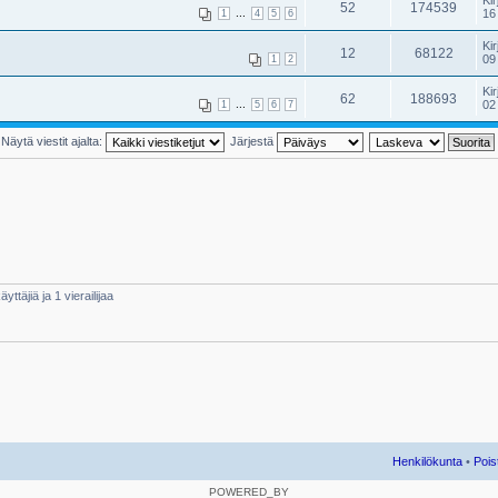
Kir
52
174539
...
16
1
4
5
6
Kir
12
68122
09
1
2
Kir
62
188693
...
02
1
5
6
7
Näytä viestit ajalta:
Järjestä
yttäjiä ja 1 vierailijaa
Henkilökunta
•
Pois
POWERED_BY