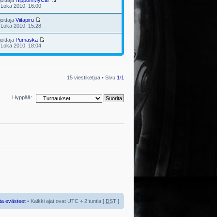
joittaja
HippoInMyCar
 Loka 2010, 16:00
joittaja
Viitapiru
 Loka 2010, 15:28
joittaja
Pumaska
 Loka 2010, 18:04
15 viestiketjua • Sivu
1
/
1
Hyppää:
ta evästeet
• Kaikki ajat ovat UTC + 2 tuntia [
DST
]