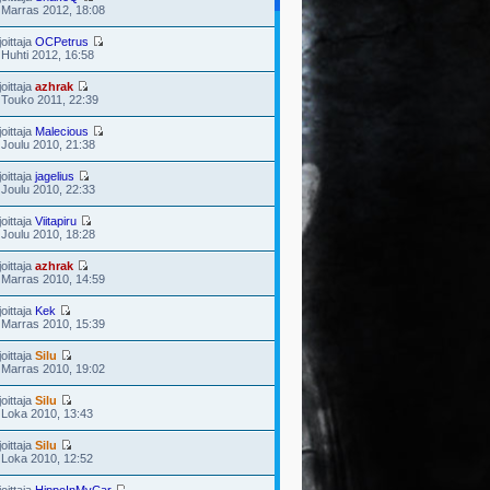
 Marras 2012, 18:08
joittaja
OCPetrus
 Huhti 2012, 16:58
joittaja
azhrak
 Touko 2011, 22:39
joittaja
Malecious
 Joulu 2010, 21:38
joittaja
jagelius
 Joulu 2010, 22:33
joittaja
Viitapiru
 Joulu 2010, 18:28
joittaja
azhrak
 Marras 2010, 14:59
joittaja
Kek
 Marras 2010, 15:39
joittaja
Silu
 Marras 2010, 19:02
joittaja
Silu
 Loka 2010, 13:43
joittaja
Silu
 Loka 2010, 12:52