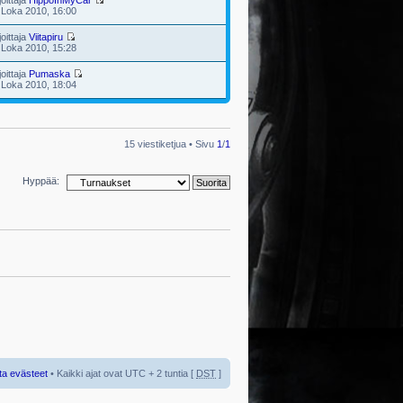
joittaja
HippoInMyCar
 Loka 2010, 16:00
joittaja
Viitapiru
 Loka 2010, 15:28
joittaja
Pumaska
 Loka 2010, 18:04
15 viestiketjua • Sivu
1
/
1
Hyppää:
ta evästeet
• Kaikki ajat ovat UTC + 2 tuntia [
DST
]