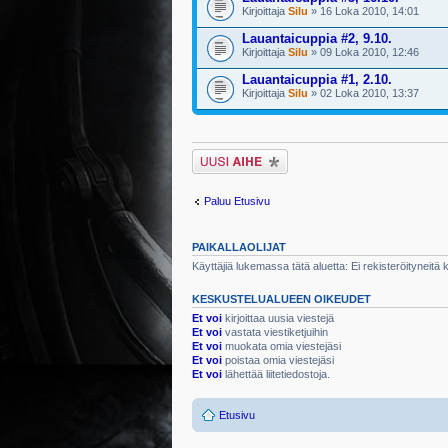
Kirjoittaja
Silu
» 16 Loka 2010, 14:01
Lauantaicuppia #2, 9.10.
Kirjoittaja
Silu
» 09 Loka 2010, 12:46
Lauantaicuppia #1, 2.10.
Kirjoittaja
Silu
» 02 Loka 2010, 13:37
Lähetä uusi viesti
Paluu Etusivu
PAIKALLAOLIJAT
Käyttäjiä lukemassa tätä aluetta: Ei rekisteröityneitä kä
KESKUSTELUALUEEN OIKEUDET
Et voi
kirjoittaa uusia viestejä
Et voi
vastata viestiketjuihin
Et voi
muokata omia viestejäsi
Et voi
poistaa omia viestejäsi
Et voi
lähettää liitetiedostoja.
Etusivu