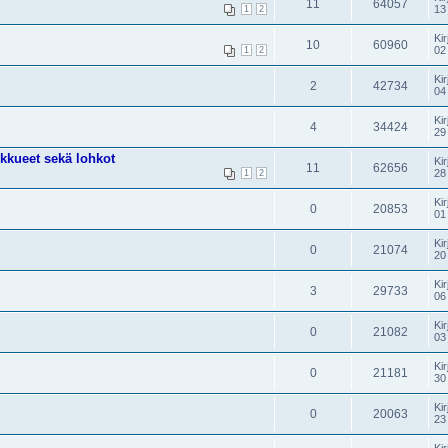
11
64057
13
1
2
Kir
10
60960
02
1
2
Kir
2
42734
04
Kir
4
34424
29
ukkueet sekä lohkot
Kir
11
62656
28
1
2
Kir
0
20853
01
Kir
0
21074
20
Kir
3
29733
06
Kir
0
21082
03
Kir
0
21181
30
Kir
0
20063
23