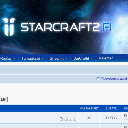
Kalenteri
Replay
Turnaukset
Streamit
BarCraftit
Yhteydenotto admin
VASTAUKSET
LUETTU
UU
Kir
20
287936
12
1
2
3
Kir