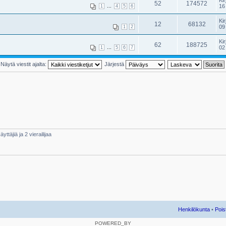
Kir
52
174572
...
16
1
4
5
6
Kir
12
68132
09
1
2
Kir
62
188725
...
02
1
5
6
7
Näytä viestit ajalta:
Järjestä
yttäjiä ja 2 vierailijaa
Henkilökunta
•
Pois
POWERED_BY