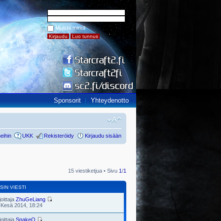
Muista minut
Sponsorit
Yhteydenotto
eihin
UKK
Rekisteröidy
Kirjaudu sisään
15 viestiketjua • Sivu
1
/
1
SIN VIESTI
joittaja
ZhuGeLiang
 Kesä 2014, 18:24
joittaja
SnakeQ