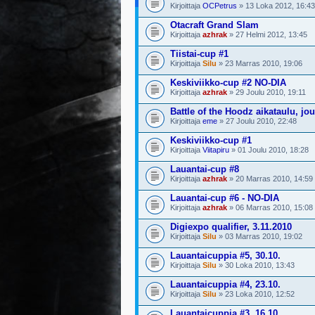
Kirjoittaja
OCPetrus
» 13 Loka 2012, 16:43
Otacraft Grand Slam
Kirjoittaja
azhrak
» 27 Helmi 2012, 13:45
Tiistai-cup #1
Kirjoittaja
Silu
» 23 Marras 2010, 19:06
Keskiviikko-cup #2 NO-DIA
Kirjoittaja
azhrak
» 29 Joulu 2010, 19:11
Battle of the Hoodz aikataulu, jo
Kirjoittaja
eme
» 27 Joulu 2010, 22:48
Keskiviikko-cup #1
Kirjoittaja
Viitapiru
» 01 Joulu 2010, 18:28
Lauantai-cup #8
Kirjoittaja
azhrak
» 20 Marras 2010, 14:59
Lauantai-cup #6 - NO-DIA
Kirjoittaja
azhrak
» 06 Marras 2010, 15:08
Digiexpo qualifier, 3.11.2010
Kirjoittaja
Silu
» 03 Marras 2010, 19:02
Lauantaicuppia #5, 30.10.
Kirjoittaja
Silu
» 30 Loka 2010, 13:43
Lauantaicuppia #4, 23.10.
Kirjoittaja
Silu
» 23 Loka 2010, 12:52
Lauantaicuppia #3, 16.10.