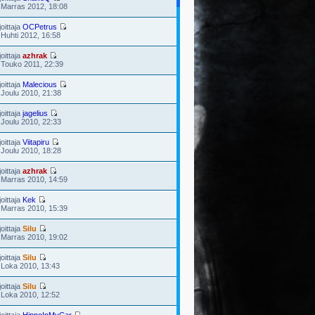
 Marras 2012, 18:08
joittaja
OCPetrus
 Huhti 2012, 16:58
joittaja
azhrak
 Touko 2011, 22:39
joittaja
Malecious
 Joulu 2010, 21:38
joittaja
jagelius
 Joulu 2010, 22:33
joittaja
Viitapiru
 Joulu 2010, 18:28
joittaja
azhrak
 Marras 2010, 14:59
joittaja
Kek
 Marras 2010, 15:39
joittaja
Silu
 Marras 2010, 19:02
joittaja
Silu
 Loka 2010, 13:43
joittaja
Silu
 Loka 2010, 12:52