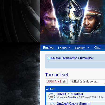
Etusivu
Chat
Ladder
Foorumi
Etusivu
‹
Starcraft2.fi
‹
Turnaukset
Turnaukset
Lähetä uusi viesti
AIHEET
CRZFX turnaukset
Kirjoittaja
Cruzifix
» 05 Touko 2014, 14:44
OtaCraft Grand Slam III