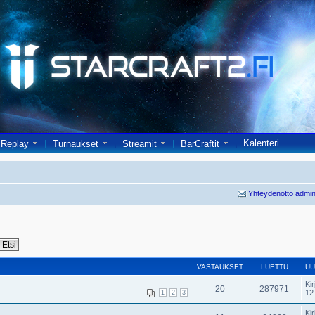
Kalenteri
Replay
Turnaukset
Streamit
BarCraftit
Yhteydenotto admin
VASTAUKSET
LUETTU
UU
Kir
20
287971
12
1
2
3
Kir