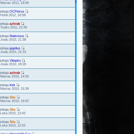
 Marras 2012, 18:08
joittaja
OCPetrus
 Huhti 2012, 16:58
joittaja
azhrak
 Touko 2011, 22:39
joittaja
Malecious
 Joulu 2010, 21:38
joittaja
jagelius
 Joulu 2010, 22:33
joittaja
Viitapiru
 Joulu 2010, 18:28
joittaja
azhrak
 Marras 2010, 14:59
joittaja
Kek
 Marras 2010, 15:39
joittaja
Silu
 Marras 2010, 19:02
joittaja
Silu
 Loka 2010, 13:43
joittaja
Silu
 Loka 2010, 12:52