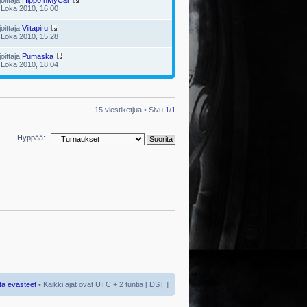
joittaja
HippoInMyCar
 Loka 2010, 16:00
joittaja
Viitapiru
 Loka 2010, 15:28
joittaja
Pumaska
 Loka 2010, 18:04
15 viestiketjua • Sivu
1
/
1
Hyppää:
ta evästeet
• Kaikki ajat ovat UTC + 2 tuntia [
DST
]