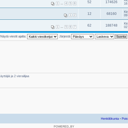
Kir
52
174626
...
16
1
4
5
6
Kir
12
68160
09
1
2
Kir
62
188748
...
02
1
5
6
7
Näytä viestit ajalta:
Järjestä
yttäjiä ja 2 vierailijaa
Henkilökunta
•
Pois
POWERED_BY