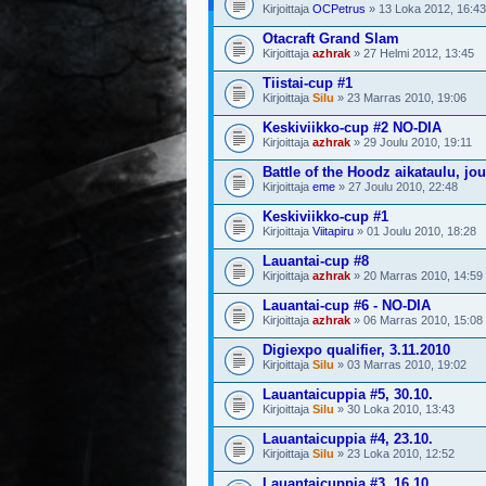
Kirjoittaja
OCPetrus
» 13 Loka 2012, 16:43
Otacraft Grand Slam
Kirjoittaja
azhrak
» 27 Helmi 2012, 13:45
Tiistai-cup #1
Kirjoittaja
Silu
» 23 Marras 2010, 19:06
Keskiviikko-cup #2 NO-DIA
Kirjoittaja
azhrak
» 29 Joulu 2010, 19:11
Battle of the Hoodz aikataulu, jo
Kirjoittaja
eme
» 27 Joulu 2010, 22:48
Keskiviikko-cup #1
Kirjoittaja
Viitapiru
» 01 Joulu 2010, 18:28
Lauantai-cup #8
Kirjoittaja
azhrak
» 20 Marras 2010, 14:59
Lauantai-cup #6 - NO-DIA
Kirjoittaja
azhrak
» 06 Marras 2010, 15:08
Digiexpo qualifier, 3.11.2010
Kirjoittaja
Silu
» 03 Marras 2010, 19:02
Lauantaicuppia #5, 30.10.
Kirjoittaja
Silu
» 30 Loka 2010, 13:43
Lauantaicuppia #4, 23.10.
Kirjoittaja
Silu
» 23 Loka 2010, 12:52
Lauantaicuppia #3, 16.10.