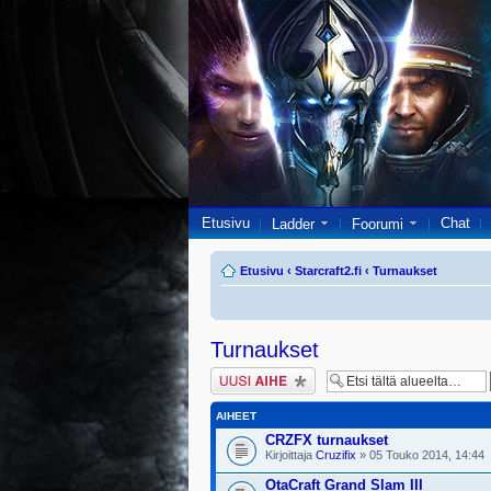
Etusivu
Chat
Ladder
Foorumi
Etusivu
‹
Starcraft2.fi
‹
Turnaukset
Turnaukset
Lähetä uusi viesti
AIHEET
CRZFX turnaukset
Kirjoittaja
Cruzifix
» 05 Touko 2014, 14:44
OtaCraft Grand Slam III