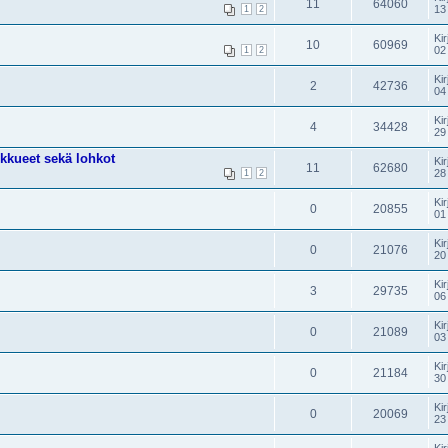
11
64060
13
1
2
Kir
10
60969
02
1
2
Kir
2
42736
04
Kir
4
34428
29
ukkueet sekä lohkot
Kir
11
62680
28
1
2
Kir
0
20855
01
Kir
0
21076
20
Kir
3
29735
06
Kir
0
21089
03
Kir
0
21184
30
Kir
0
20069
23