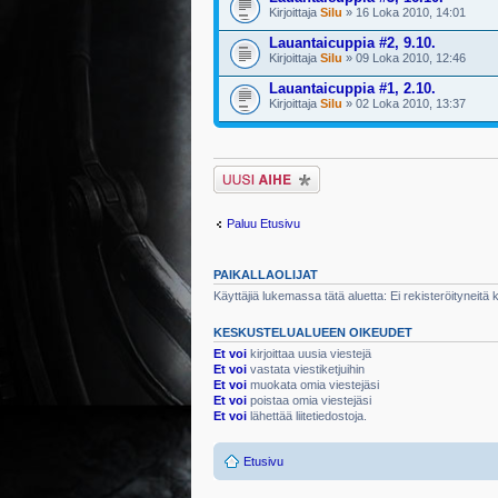
Kirjoittaja
Silu
» 16 Loka 2010, 14:01
Lauantaicuppia #2, 9.10.
Kirjoittaja
Silu
» 09 Loka 2010, 12:46
Lauantaicuppia #1, 2.10.
Kirjoittaja
Silu
» 02 Loka 2010, 13:37
Lähetä uusi viesti
Paluu Etusivu
PAIKALLAOLIJAT
Käyttäjiä lukemassa tätä aluetta: Ei rekisteröityneitä kä
KESKUSTELUALUEEN OIKEUDET
Et voi
kirjoittaa uusia viestejä
Et voi
vastata viestiketjuihin
Et voi
muokata omia viestejäsi
Et voi
poistaa omia viestejäsi
Et voi
lähettää liitetiedostoja.
Etusivu