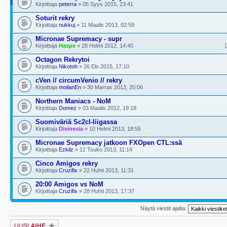
Kirjoittaja
peterra
» 05 Syys 2015, 23:41
Soturit rekry
Kirjoittaja
nukkuj
» 11 Maalis 2013, 02:59
Micronae Supremacy - supr
Kirjoittaja
Haspe
» 28 Helmi 2012, 14:40
Octagon Rekrytoi
Kirjoittaja
Nikotoh
» 26 Elo 2015, 17:10
cVen // circumVenio // rekry
Kirjoittaja
moilanEn
» 30 Marras 2013, 20:06
Northern Maniacs - NoM
Kirjoittaja
Domez
» 03 Maalis 2012, 19:18
Suomiväriä Sc2cl-liigassa
Kirjoittaja
Divinesia
» 10 Helmi 2013, 18:55
Micronae Supremacy jatkoon FXOpen CTL:ssä
Kirjoittaja
Ezkilz
» 12 Touko 2013, 11:14
Cinco Amigos rekry
Kirjoittaja
Cruzifix
» 22 Huhti 2013, 11:31
20:00 Amigos vs NoM
Kirjoittaja
Cruzifix
» 28 Huhti 2013, 17:37
Näytä viestit ajalta:
Lähetä uusi viesti