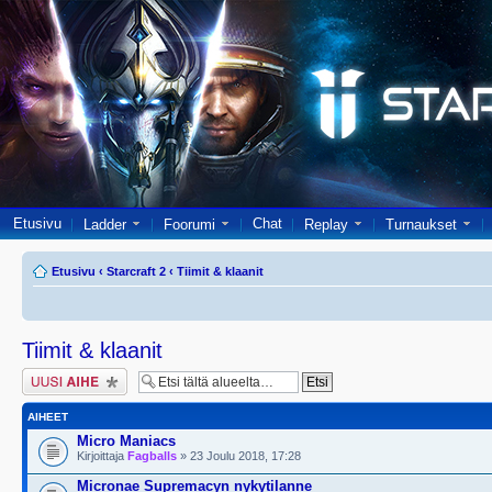
Etusivu
Chat
Ladder
Foorumi
Replay
Turnaukset
Etusivu
‹
Starcraft 2
‹
Tiimit & klaanit
Tiimit & klaanit
Lähetä uusi viesti
AIHEET
Micro Maniacs
Kirjoittaja
Fagballs
» 23 Joulu 2018, 17:28
Micronae Supremacyn nykytilanne