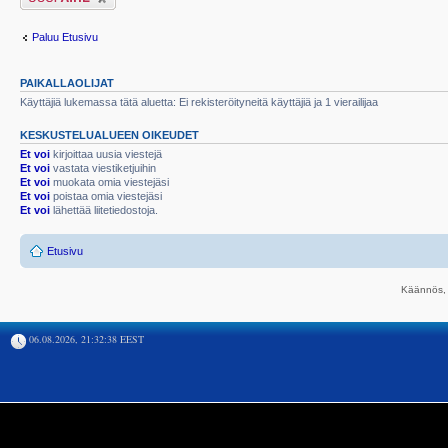
Paluu Etusivu
PAIKALLAOLIJAT
Käyttäjiä lukemassa tätä aluetta: Ei rekisteröityneitä käyttäjiä ja 1 vierailijaa
KESKUSTELUALUEEN OIKEUDET
Et voi
kirjoittaa uusia viestejä
Et voi
vastata viestiketjuihin
Et voi
muokata omia viestejäsi
Et voi
poistaa omia viestejäsi
Et voi
lähettää liitetiedostoja.
Etusivu
Käännös, 
06.08.2026, 21:32:38 EEST