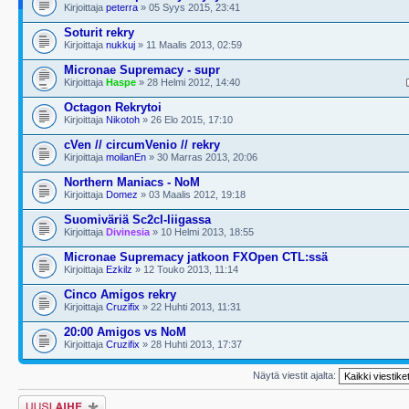
Kirjoittaja
peterra
» 05 Syys 2015, 23:41
Soturit rekry
Kirjoittaja
nukkuj
» 11 Maalis 2013, 02:59
Micronae Supremacy - supr
Kirjoittaja
Haspe
» 28 Helmi 2012, 14:40
Octagon Rekrytoi
Kirjoittaja
Nikotoh
» 26 Elo 2015, 17:10
cVen // circumVenio // rekry
Kirjoittaja
moilanEn
» 30 Marras 2013, 20:06
Northern Maniacs - NoM
Kirjoittaja
Domez
» 03 Maalis 2012, 19:18
Suomiväriä Sc2cl-liigassa
Kirjoittaja
Divinesia
» 10 Helmi 2013, 18:55
Micronae Supremacy jatkoon FXOpen CTL:ssä
Kirjoittaja
Ezkilz
» 12 Touko 2013, 11:14
Cinco Amigos rekry
Kirjoittaja
Cruzifix
» 22 Huhti 2013, 11:31
20:00 Amigos vs NoM
Kirjoittaja
Cruzifix
» 28 Huhti 2013, 17:37
Näytä viestit ajalta:
Lähetä uusi viesti