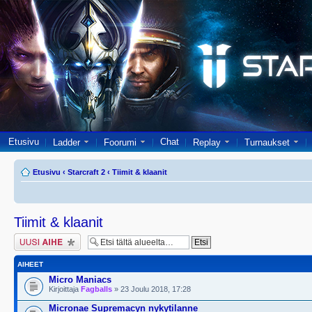
Etusivu
Chat
Ladder
Foorumi
Replay
Turnaukset
Etusivu
‹
Starcraft 2
‹
Tiimit & klaanit
Tiimit & klaanit
Lähetä uusi viesti
AIHEET
Micro Maniacs
Kirjoittaja
Fagballs
» 23 Joulu 2018, 17:28
Micronae Supremacyn nykytilanne