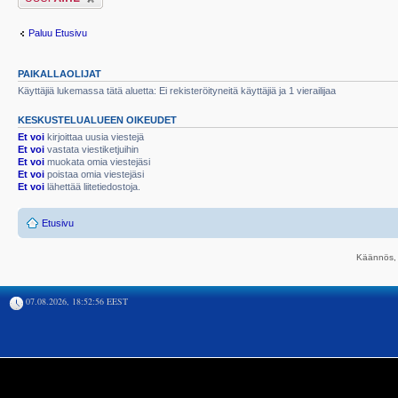
Paluu Etusivu
PAIKALLAOLIJAT
Käyttäjiä lukemassa tätä aluetta: Ei rekisteröityneitä käyttäjiä ja 1 vierailijaa
KESKUSTELUALUEEN OIKEUDET
Et voi
kirjoittaa uusia viestejä
Et voi
vastata viestiketjuihin
Et voi
muokata omia viestejäsi
Et voi
poistaa omia viestejäsi
Et voi
lähettää liitetiedostoja.
Etusivu
Käännös, 
07.08.2026, 18:52:56 EEST