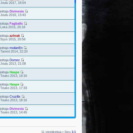
 Joulu 2017, 18:04
joittaja
Divinesia
 Joulu 2016, 13:43
joittaja
Fagballs
 Loka 2015, 20:18
joittaja
azhrak
 Syys 2015, 20:56
joittaja
moilanEn
 Tammi 2014, 22:20
joittaja
Domez
 Joulu 2013, 21:08
joittaja
Haspe
 Touko 2013, 19:16
joittaja
Haspe
 Touko 2013, 17:33
joittaja
Cruzifix
 Touko 2013, 18:16
joittaja
Divinesia
 Touko 2013, 14:45
11 viestiketjua • Sivu
1
/
1