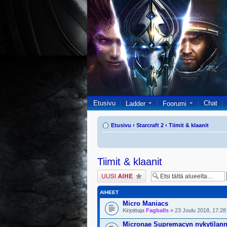
Etusivu
Chat
Ladder
Foorumi
Etusivu
‹
Starcraft 2
‹
Tiimit & klaanit
Tiimit & klaanit
Lähetä uusi viesti
AIHEET
Micro Maniacs
Kirjoittaja
Fagballs
» 23 Joulu 2018, 17:28
Micronae Supremacyn nykytilan