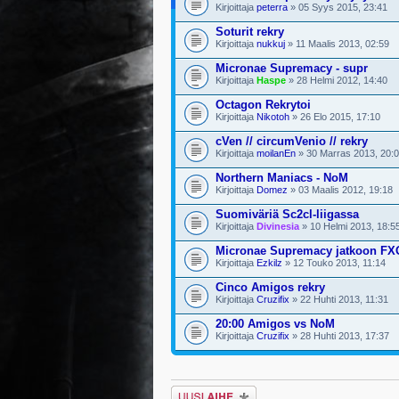
Kirjoittaja
peterra
» 05 Syys 2015, 23:41
Soturit rekry
Kirjoittaja
nukkuj
» 11 Maalis 2013, 02:59
Micronae Supremacy - supr
Kirjoittaja
Haspe
» 28 Helmi 2012, 14:40
Octagon Rekrytoi
Kirjoittaja
Nikotoh
» 26 Elo 2015, 17:10
cVen // circumVenio // rekry
Kirjoittaja
moilanEn
» 30 Marras 2013, 20:
Northern Maniacs - NoM
Kirjoittaja
Domez
» 03 Maalis 2012, 19:18
Suomiväriä Sc2cl-liigassa
Kirjoittaja
Divinesia
» 10 Helmi 2013, 18:5
Micronae Supremacy jatkoon FX
Kirjoittaja
Ezkilz
» 12 Touko 2013, 11:14
Cinco Amigos rekry
Kirjoittaja
Cruzifix
» 22 Huhti 2013, 11:31
20:00 Amigos vs NoM
Kirjoittaja
Cruzifix
» 28 Huhti 2013, 17:37
Lähetä uusi viesti