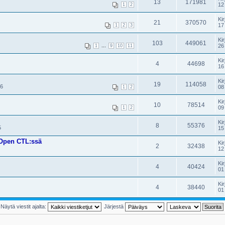
13
171981
12
1
2
Kir
21
370570
17
1
2
3
Kir
103
449061
...
26
1
9
10
11
Kir
4
44698
16
Kir
19
114058
06
08
1
2
Kir
10
78514
09
1
2
Kir
8
55376
5
15
Open CTL:ssä
Kir
2
32438
12
Kir
4
40424
01
Kir
4
38440
01
Näytä viestit ajalta:
Järjestä