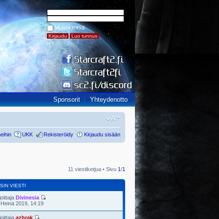
Muista minut
Sponsorit
Yhteydenotto
eihin
UKK
Rekisteröidy
Kirjaudu sisään
11 viestiketjua • Sivu
1
/
1
SIN VIESTI
joittaja
Divinesia
 Heinä 2019, 14:19
joittaja
azhrak