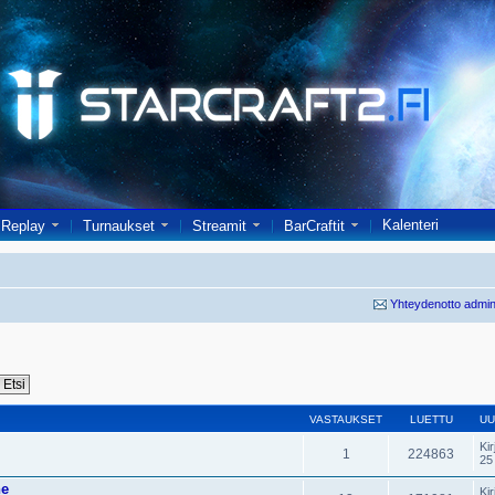
Kalenteri
Replay
Turnaukset
Streamit
BarCraftit
Yhteydenotto admin
VASTAUKSET
LUETTU
UU
Kir
1
224863
25
ne
Kir