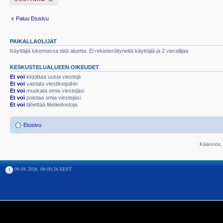
Paluu Etusivu
PAIKALLAOLIJAT
Käyttäjiä lukemassa tätä aluetta: Ei rekisteröityneitä käyttäjiä ja 2 vierailijaa
KESKUSTELUALUEEN OIKEUDET
Et voi
kirjoittaa uusia viestejä
Et voi
vastata viestiketjuihin
Et voi
muokata omia viestejäsi
Et voi
poistaa omia viestejäsi
Et voi
lähettää liitetiedostoja.
Etusivu
Käännös, 
09.08.2026, 08:00:26 EEST