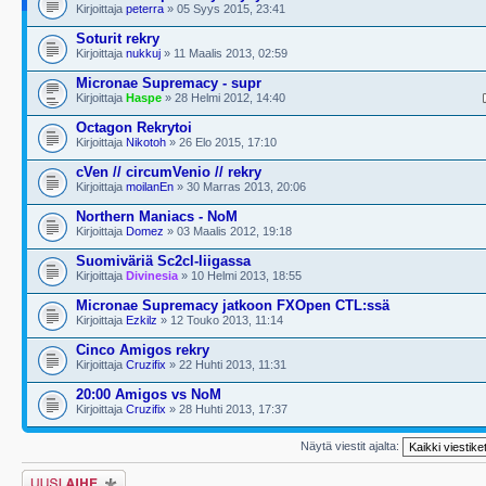
Kirjoittaja
peterra
» 05 Syys 2015, 23:41
Soturit rekry
Kirjoittaja
nukkuj
» 11 Maalis 2013, 02:59
Micronae Supremacy - supr
Kirjoittaja
Haspe
» 28 Helmi 2012, 14:40
Octagon Rekrytoi
Kirjoittaja
Nikotoh
» 26 Elo 2015, 17:10
cVen // circumVenio // rekry
Kirjoittaja
moilanEn
» 30 Marras 2013, 20:06
Northern Maniacs - NoM
Kirjoittaja
Domez
» 03 Maalis 2012, 19:18
Suomiväriä Sc2cl-liigassa
Kirjoittaja
Divinesia
» 10 Helmi 2013, 18:55
Micronae Supremacy jatkoon FXOpen CTL:ssä
Kirjoittaja
Ezkilz
» 12 Touko 2013, 11:14
Cinco Amigos rekry
Kirjoittaja
Cruzifix
» 22 Huhti 2013, 11:31
20:00 Amigos vs NoM
Kirjoittaja
Cruzifix
» 28 Huhti 2013, 17:37
Näytä viestit ajalta:
Lähetä uusi viesti