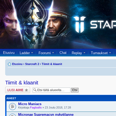
Etusivu
Chat
Ladder
Foorumi
Replay
Turnaukset
Etusivu
‹
Starcraft 2
‹
Tiimit & klaanit
Tiimit & klaanit
Lähetä uusi viesti
AIHEET
Micro Maniacs
Kirjoittaja
Fagballs
» 23 Joulu 2018, 17:28
Micronae Supremacyn nykytilanne