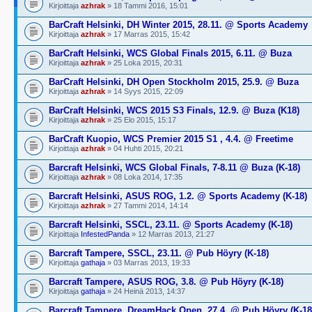
Kirjoittaja
azhrak
» 18 Tammi 2016, 15:01
BarCraft Helsinki, DH Winter 2015, 28.11. @ Sports Academy
Kirjoittaja
azhrak
» 17 Marras 2015, 15:42
BarCraft Helsinki, WCS Global Finals 2015, 6.11. @ Buza
Kirjoittaja
azhrak
» 25 Loka 2015, 20:31
BarCraft Helsinki, DH Open Stockholm 2015, 25.9. @ Buza
Kirjoittaja
azhrak
» 14 Syys 2015, 22:09
BarCraft Helsinki, WCS 2015 S3 Finals, 12.9. @ Buza (K18)
Kirjoittaja
azhrak
» 25 Elo 2015, 15:17
BarCraft Kuopio, WCS Premier 2015 S1 , 4.4. @ Freetime
Kirjoittaja
azhrak
» 04 Huhti 2015, 20:21
Barcraft Helsinki, WCS Global Finals, 7-8.11 @ Buza (K-18)
Kirjoittaja
azhrak
» 08 Loka 2014, 17:35
Barcraft Helsinki, ASUS ROG, 1.2. @ Sports Academy (K-18)
Kirjoittaja
azhrak
» 27 Tammi 2014, 14:14
Barcraft Helsinki, SSCL, 23.11. @ Sports Academy (K-18)
Kirjoittaja
InfestedPanda
» 12 Marras 2013, 21:27
Barcraft Tampere, SSCL, 23.11. @ Pub Höyry (K-18)
Kirjoittaja
gathaja
» 03 Marras 2013, 19:33
Barcraft Tampere, ASUS ROG, 3.8. @ Pub Höyry (K-18)
Kirjoittaja
gathaja
» 24 Heinä 2013, 14:37
Barcraft Tampere, DreamHack Open, 27.4. @ Pub Höyry (K-18