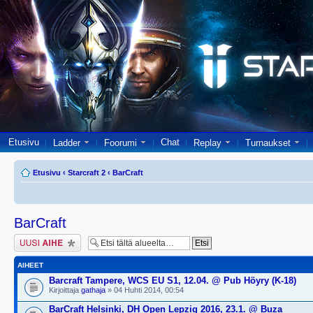
Etusivu
Chat
Ladder
Foorumi
Replay
Turnaukset
Etusivu
‹
Starcraft 2
‹
BarCraft
BarCraft
Lähetä uusi viesti
AIHEET
Barcraft Tampere, WCS EU S1, 12.04. @ Pub Höyry (K-18)
Kirjoittaja
gathaja
» 04 Huhti 2014, 00:54
BarCraft Helsinki, DH Open Lepzig 2016, 23.1. @ Buza