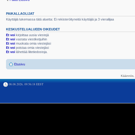
PAIKALLAOLIJAT
Käyttäjiä lukemassa tätä aluetta: Ei rekisteröityneitä käyttäjiä ja 3 vierailijaa
KESKUSTELUALUEEN OIKEUDET
Et voi
kirjoittaa uusia viestejä
Et voi
vastata viestiketjuihin
Et voi
muokata omia viestejäsi
Et voi
poistaa omia viestejäsi
Et voi
lähettää liitetiedostoja.
Etusivu
Käännös, 
08.08.2026, 09:56:18 EEST