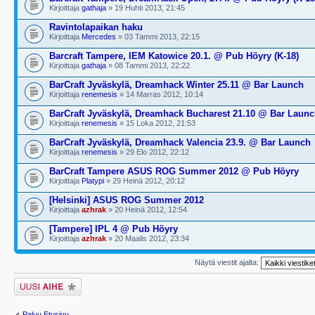
Kirjoittaja
gathaja
» 19 Huhti 2013, 21:45
Ravintolapaikan haku
Kirjoittaja
Mercedes
» 03 Tammi 2013, 22:15
Barcraft Tampere, IEM Katowice 20.1. @ Pub Höyry (K-18)
Kirjoittaja
gathaja
» 08 Tammi 2013, 22:22
BarCraft Jyväskylä, Dreamhack Winter 25.11 @ Bar Launch
Kirjoittaja
renemesis
» 14 Marras 2012, 10:14
BarCraft Jyväskylä, Dreamhack Bucharest 21.10 @ Bar Laun
Kirjoittaja
renemesis
» 15 Loka 2012, 21:53
BarCraft Jyväskylä, Dreamhack Valencia 23.9. @ Bar Launch
Kirjoittaja
renemesis
» 29 Elo 2012, 22:12
BarCraft Tampere ASUS ROG Summer 2012 @ Pub Höyry
Kirjoittaja
Platypi
» 29 Heinä 2012, 20:12
[Helsinki] ASUS ROG Summer 2012
Kirjoittaja
azhrak
» 20 Heinä 2012, 12:54
[Tampere] IPL 4 @ Pub Höyry
Kirjoittaja
azhrak
» 20 Maalis 2012, 23:34
Näytä viestit ajalta:
Lähetä uusi viesti
Paluu Etusivu