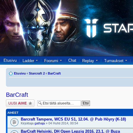
Etusivu
Chat
Ladder
Foorumi
Replay
Turnaukset
Etusivu
‹
Starcraft 2
‹
BarCraft
BarCraft
Lähetä uusi viesti
AIHEET
Barcraft Tampere, WCS EU S1, 12.04. @ Pub Höyry (K-18)
Kirjoittaja
gathaja
» 04 Huhti 2014, 00:54
BarCraft Helsinki, DH Open Lepzig 2016, 23.1. @ Buza