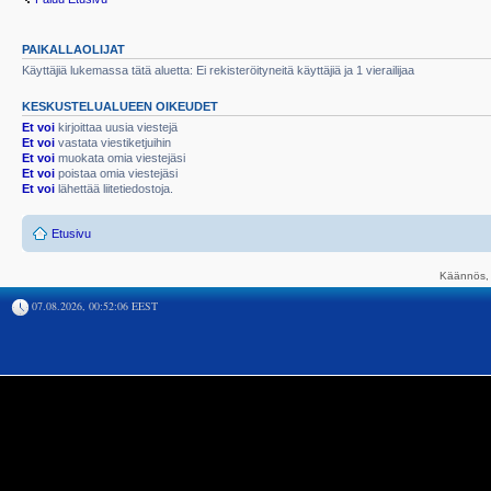
PAIKALLAOLIJAT
Käyttäjiä lukemassa tätä aluetta: Ei rekisteröityneitä käyttäjiä ja 1 vierailijaa
KESKUSTELUALUEEN OIKEUDET
Et voi
kirjoittaa uusia viestejä
Et voi
vastata viestiketjuihin
Et voi
muokata omia viestejäsi
Et voi
poistaa omia viestejäsi
Et voi
lähettää liitetiedostoja.
Etusivu
Käännös, 
07.08.2026, 00:52:06 EEST