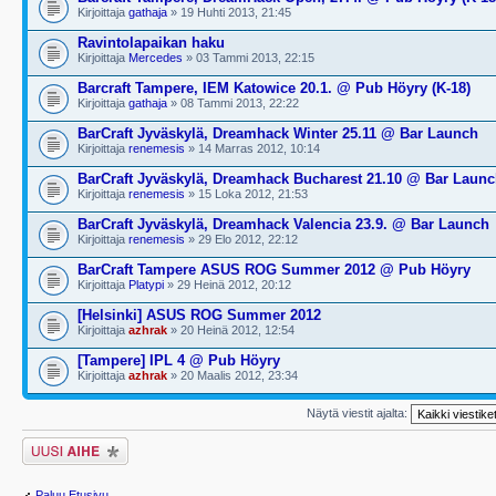
Kirjoittaja
gathaja
» 19 Huhti 2013, 21:45
Ravintolapaikan haku
Kirjoittaja
Mercedes
» 03 Tammi 2013, 22:15
Barcraft Tampere, IEM Katowice 20.1. @ Pub Höyry (K-18)
Kirjoittaja
gathaja
» 08 Tammi 2013, 22:22
BarCraft Jyväskylä, Dreamhack Winter 25.11 @ Bar Launch
Kirjoittaja
renemesis
» 14 Marras 2012, 10:14
BarCraft Jyväskylä, Dreamhack Bucharest 21.10 @ Bar Laun
Kirjoittaja
renemesis
» 15 Loka 2012, 21:53
BarCraft Jyväskylä, Dreamhack Valencia 23.9. @ Bar Launch
Kirjoittaja
renemesis
» 29 Elo 2012, 22:12
BarCraft Tampere ASUS ROG Summer 2012 @ Pub Höyry
Kirjoittaja
Platypi
» 29 Heinä 2012, 20:12
[Helsinki] ASUS ROG Summer 2012
Kirjoittaja
azhrak
» 20 Heinä 2012, 12:54
[Tampere] IPL 4 @ Pub Höyry
Kirjoittaja
azhrak
» 20 Maalis 2012, 23:34
Näytä viestit ajalta:
Lähetä uusi viesti
Paluu Etusivu