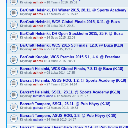
Kirjoittaja
azhrak
» 18 Tammi 2016, 15:01
BarCraft Helsinki, DH Winter 2015, 28.11. @ Sports Academy
Kirjoittaja
azhrak
» 17 Marras 2015, 15:42
BarCraft Helsinki, WCS Global Finals 2015, 6.11. @ Buza
Kirjoittaja
azhrak
» 25 Loka 2015, 20:31
BarCraft Helsinki, DH Open Stockholm 2015, 25.9. @ Buza
Kirjoittaja
azhrak
» 14 Syys 2015, 22:09
BarCraft Helsinki, WCS 2015 S3 Finals, 12.9. @ Buza (K18)
Kirjoittaja
azhrak
» 25 Elo 2015, 15:17
BarCraft Kuopio, WCS Premier 2015 S1 , 4.4. @ Freetime
Kirjoittaja
azhrak
» 04 Huhti 2015, 20:21
Barcraft Helsinki, WCS Global Finals, 7-8.11 @ Buza (K-18)
Kirjoittaja
azhrak
» 08 Loka 2014, 17:35
Barcraft Helsinki, ASUS ROG, 1.2. @ Sports Academy (K-18)
Kirjoittaja
azhrak
» 27 Tammi 2014, 14:14
Barcraft Helsinki, SSCL, 23.11. @ Sports Academy (K-18)
Kirjoittaja
InfestedPanda
» 12 Marras 2013, 21:27
Barcraft Tampere, SSCL, 23.11. @ Pub Höyry (K-18)
Kirjoittaja
gathaja
» 03 Marras 2013, 19:33
Barcraft Tampere, ASUS ROG, 3.8. @ Pub Höyry (K-18)
Kirjoittaja
gathaja
» 24 Heinä 2013, 14:37
Barcraft Tampere, DreamHack Open, 27.4. @ Pub Höyry (K-18