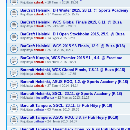
Kirjoittaja
azhrak
» 18 Tammi 2016, 15:01
BarCraft Helsinki, DH Winter 2015, 28.11. @ Sports Academy
Kirjoittaja
azhrak
» 17 Marras 2015, 15:42
BarCraft Helsinki, WCS Global Finals 2015, 6.11. @ Buza
Kirjoittaja
azhrak
» 25 Loka 2015, 20:31
BarCraft Helsinki, DH Open Stockholm 2015, 25.9. @ Buza
Kirjoittaja
azhrak
» 14 Syys 2015, 22:09
BarCraft Helsinki, WCS 2015 S3 Finals, 12.9. @ Buza (K18)
Kirjoittaja
azhrak
» 25 Elo 2015, 15:17
BarCraft Kuopio, WCS Premier 2015 S1 , 4.4. @ Freetime
Kirjoittaja
azhrak
» 04 Huhti 2015, 20:21
Barcraft Helsinki, WCS Global Finals, 7-8.11 @ Buza (K-18)
Kirjoittaja
azhrak
» 08 Loka 2014, 17:35
Barcraft Helsinki, ASUS ROG, 1.2. @ Sports Academy (K-18)
Kirjoittaja
azhrak
» 27 Tammi 2014, 14:14
Barcraft Helsinki, SSCL, 23.11. @ Sports Academy (K-18)
Kirjoittaja
InfestedPanda
» 12 Marras 2013, 21:27
Barcraft Tampere, SSCL, 23.11. @ Pub Höyry (K-18)
Kirjoittaja
gathaja
» 03 Marras 2013, 19:33
Barcraft Tampere, ASUS ROG, 3.8. @ Pub Höyry (K-18)
Kirjoittaja
gathaja
» 24 Heinä 2013, 14:37
Barcraft Tampere, DreamHack Open, 27.4. @ Pub Höyry (K-18