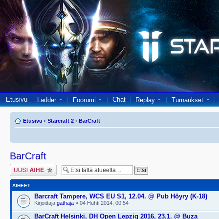
Etusivu
Chat
Ladder
Foorumi
Replay
Turnaukset
Etusivu
‹
Starcraft 2
‹
BarCraft
BarCraft
Lähetä uusi viesti
AIHEET
Barcraft Tampere, WCS EU S1, 12.04. @ Pub Höyry (K-18)
Kirjoittaja
gathaja
» 04 Huhti 2014, 00:54
BarCraft Helsinki, DH Open Lepzig 2016, 23.1. @ Buza