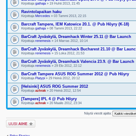
Kirjoittaja
gathaja
» 19 Huhti 2013, 21:45
Ravintolapaikan haku
Kirjoittaja
Mercedes
» 03 Tammi 2013, 22:15
Barcraft Tampere, IEM Katowice 20.1. @ Pub Höyry (K-18)
Kirjoittaja
gathaja
» 08 Tammi 2013, 22:22
BarCraft Jyväskylä, Dreamhack Winter 25.11 @ Bar Launch
Kirjoittaja
renemesis
» 14 Marras 2012, 10:14
BarCraft Jyväskylä, Dreamhack Bucharest 21.10 @ Bar Laun
Kirjoittaja
renemesis
» 15 Loka 2012, 21:53
BarCraft Jyväskylä, Dreamhack Valencia 23.9. @ Bar Launch
Kirjoittaja
renemesis
» 29 Elo 2012, 22:12
BarCraft Tampere ASUS ROG Summer 2012 @ Pub Höyry
Kirjoittaja
Platypi
» 29 Heinä 2012, 20:12
[Helsinki] ASUS ROG Summer 2012
Kirjoittaja
azhrak
» 20 Heinä 2012, 12:54
[Tampere] IPL 4 @ Pub Höyry
Kirjoittaja
azhrak
» 20 Maalis 2012, 23:34
Näytä viestit ajalta:
Lähetä uusi viesti
Paluu Etusivu