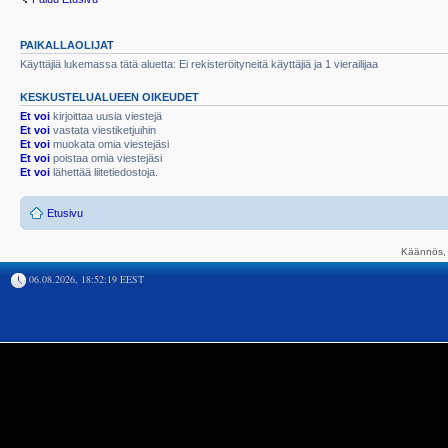
PAIKALLAOLIJAT
Käyttäjiä lukemassa tätä aluetta: Ei rekisteröityneitä käyttäjiä ja 1 vierailijaa
KESKUSTELUALUEEN OIKEUDET
Et voi
kirjoittaa uusia viestejä
Et voi
vastata viestiketjuihin
Et voi
muokata omia viestejäsi
Et voi
poistaa omia viestejäsi
Et voi
lähettää liitetiedostoja.
Etusivu
Käännös, 
06.08.2026, 18:52:19 EEST